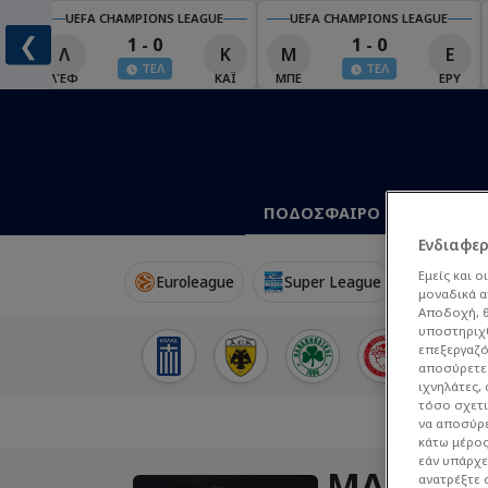
UEFA CHAMPIONS LEAGUE
UEFA CHAMPIONS LEAGUE
❮
1 - 0
1 - 0
Λ
Κ
Μ
Ε
ΤΕΛ
ΤΕΛ
Έ
ΛΈΦ
ΚΑΪ
ΜΠΕ
ΕΡΥ
ΠΟΔΟΣΦΑΙΡΟ
ΜΠΑΣΚΕ
Ενδιαφε
Εμείς και ο
Euroleague
Super League
Premier
μοναδικά α
Αποδοχή, θ
υποστηριχθ
επεξεργαζό
αποσύρετε 
ιχνηλάτες,
τόσο σχετι
να αποσύρε
κάτω μέρος
εάν υπάρχε
ΜΑΡΙΆΝΟ
ανατρέξτε 