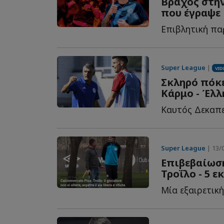
Βράχος στη
που έγραψε 
Super League
|
VID
Σκληρό πόκερ
Κάρμο - Έλλ
Super League
| 13/0
Επιβεβαίωση
Τροΐλο - 5 