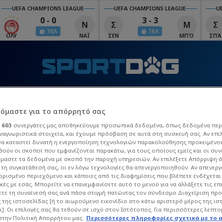
UEFA CHAMPIONS LEAGUE
UEFA CHAMPIONS LEAGUE
UEF
0 - 0
3 - 3
Ν
Σ
Μ
Σ
ΤΕΛ
ΤΕΛ
ΟΛΥ
ΝΑΪ
ΣΕΝ
ΜΠΌ
ΣΠΆ
Τ
ΒΙΝΤΕΟ
MATCHZONE
ΠΡΟΓΡΑΜΜΑ TV
Π
ρόμαστε για το απόρρητό σας
ι
603
συνεργάτες μας αποθηκεύουμε προσωπικά δεδομένα, όπως δεδομένα περ
 League
La Liga
Champions League
Europa Leag
ναγνωριστικά στοιχεία, και έχουμε πρόσβαση σε αυτά στη συσκευή σας. Αν επι
α καταστεί δυνατή η ενεργοποίηση τεχνολογιών παρακολούθησης προκειμένο
ούν οι σκοποί που εμφανίζονται παρακάτω, για τους οποίους εμείς και οι συν
μαστε τα δεδομένα με σκοπό την παροχή υπηρεσιών. Αν επιλέξετε Απόρριψη 
τη συγκατάθεσή σας, οι εν λόγω τεχνολογίες θα απενεργοποιηθούν. Αν απενερ
 ορισμένο περιεχόμενο και κάποιες από τις διαφημίσεις που βλέπετε ενδέχεται 
κές με εσάς. Μπορείτε να επανεμφανίσετε αυτό το μενού για να αλλάξετε τις επ
τε τη συναίνεσή σας ανά πάσα στιγμή πατώντας τον σύνδεσμο Διαχείριση πρ
 της ιστοσελίδας [ή το αιωρούμενο εικονίδιο στο κάτω αριστερό μέρος της ισ
ι]. Οι επιλογές σας θα τεθούν σε ισχύ στον Ιστότοπος. Για περισσότερες λεπτο
 ΤΡΟΊΛΟ
στην Πολιτική Απορρήτου μας.
Περισσότερες πληροφορίες σχετικά με το 