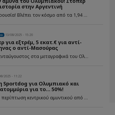
ν άμυνα του Ολυμπιακού! Στόπερ
ιστορία στην Αργεντινή
Επιβλητική παρουσία! Βλέπει τον κόσμο από τα 1,94 μ. Διακρίνεται γ...
13/08/2025 - 15:20
EO
 για εξτρέμ, 5 εκατ.€ για αντί-
ηνας ο αντί-Μασούρας
Καυτός Δεκαπενταύγουστος στα μεταγραφικά του Ολυμπιακού! Δ...
8/2025 - 11:22
 Sportdog για Ολυμπιακό και
εκατομμύρια για το… 50%!
Μία εξαιρετική περίπτωση κεντρικού αμυντικού από την Α...