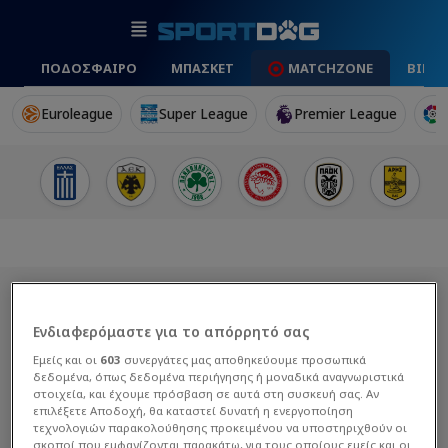
ΠΟΔΟΣΦΑΙΡΟ
ΜΠΑΣΚΕΤ
MATCHZONE
ΒΙΝΤ
Euroleague
Super League
Premier League
Ενδιαφερόμαστε για το απόρρητό σας
Εμείς και οι
603
συνεργάτες μας αποθηκεύουμε προσωπικά
δεδομένα, όπως δεδομένα περιήγησης ή μοναδικά αναγνωριστικά
στοιχεία, και έχουμε πρόσβαση σε αυτά στη συσκευή σας. Αν
επιλέξετε Αποδοχή, θα καταστεί δυνατή η ενεργοποίηση
τεχνολογιών παρακολούθησης προκειμένου να υποστηριχθούν οι
σκοποί που εμφανίζονται παρακάτω, για τους οποίους εμείς και οι