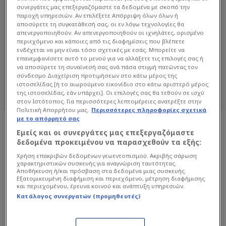
συνεργάτες μας επεξεργαζόμαστε τα δεδομένα με σκοπό την
παροχή υπηρεσιών. Αν επιλέξετε Απόρριψη όλων όλων ή
αποσύρετε τη συγκατάθεσή σας, οι εν λόγω τεχνολογίες θα
ΜΆΡΤΑ ΝΤΊΑΘ
απενεργοποιηθούν. Αν απενεργοποιηθούν οι ιχνηλάτες, ορισμένο
περιεχόμενο και κάποιες από τις διαφημίσεις που βλέπετε
Διαβάστε όλα τα άρθρα του Sportdog
ενδέχεται να μην είναι τόσο σχετικές με εσάς. Μπορείτε να
επανεμφανίσετε αυτό το μενού για να αλλάξετε τις επιλογές σας ή
σχετικά με το θέμα Μάρτα Ντίαθ.
να αποσύρετε τη συναίνεσή σας ανά πάσα στιγμή πατώντας τον
Sportdog: Πιστό στον φίλαθλο.
σύνδεσμο Διαχείριση προτιμήσεων στο κάτω μέρος της
ιστοσελίδας [ή το αιωρούμενο εικονίδιο στο κάτω αριστερό μέρος
της ιστοσελίδας, εάν υπάρχει]. Οι επιλογές σας θα τεθούν σε ισχύ
στον Ιστότοπος. Για περισσότερες λεπτομέρειες ανατρέξτε στην
Πολιτική Απορρήτου μας.
Περισσότερες πληροφορίες σχετικά
με το απόρρητό σας
Εμείς και οι συνεργάτες μας επεξεργαζόμαστε
δεδομένα προκειμένου να παρασχεθούν τα εξής:
Χρήση επακριβών δεδομένων γεωεντοπισμού. Ακριβής σάρωση
χαρακτηριστικών συσκευής για αναγνώριση ταυτότητας.
Αποθήκευση ή/και πρόσβαση στα δεδομένα μιας συσκευής.
Εξατομικευμένη διαφήμιση και περιεχόμενο, μέτρηση διαφήμισης
και περιεχομένου, έρευνα κοινού και ανάπτυξη υπηρεσιών.
Κατάλογος συνεργατών (προμηθευτές)