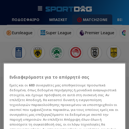
ΠΟΔΟΣΦΑΙΡΟ
ΜΠΑΣΚΕΤ
MATCHZONE
ΒΙΝΤ
Euroleague
Super League
Premier League
Ενδιαφερόμαστε για το απόρρητό σας
Εμείς και οι
603
συνεργάτες μας αποθηκεύουμε προσωπικά
δεδομένα, όπως δεδομένα περιήγησης ή μοναδικά αναγνωριστικά
στοιχεία, και έχουμε πρόσβαση σε αυτά στη συσκευή σας. Αν
επιλέξετε Αποδοχή, θα καταστεί δυνατή η ενεργοποίηση
τεχνολογιών παρακολούθησης προκειμένου να υποστηριχθούν οι
σκοποί που εμφανίζονται παρακάτω, για τους οποίους εμείς και οι
συνεργάτες μας επεξεργαζόμαστε τα δεδομένα με σκοπό την
παροχή υπηρεσιών. Αν επιλέξετε Απόρριψη όλων όλων ή
αποσύρετε τη συγκατάθεσή σας, οι εν λόγω τεχνολογίες θα