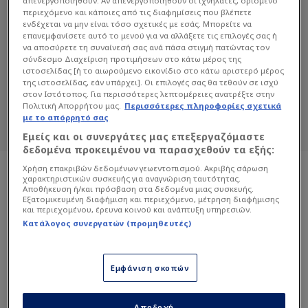
απενεργοποιηθούν. Αν απενεργοποιηθούν οι ιχνηλάτες, ορισμένο
περιεχόμενο και κάποιες από τις διαφημίσεις που βλέπετε
ενδέχεται να μην είναι τόσο σχετικές με εσάς. Μπορείτε να
επανεμφανίσετε αυτό το μενού για να αλλάξετε τις επιλογές σας ή
ΜΠΡΙΖΊΤ ΜΑΚΡΌΝ
να αποσύρετε τη συναίνεσή σας ανά πάσα στιγμή πατώντας τον
σύνδεσμο Διαχείριση προτιμήσεων στο κάτω μέρος της
Διαβάστε όλα τα άρθρα του Sportdog
ιστοσελίδας [ή το αιωρούμενο εικονίδιο στο κάτω αριστερό μέρος
σχετικά με το θέμα Μπριζίτ Μακρόν.
της ιστοσελίδας, εάν υπάρχει]. Οι επιλογές σας θα τεθούν σε ισχύ
στον Ιστότοπος. Για περισσότερες λεπτομέρειες ανατρέξτε στην
Sportdog: Πιστό στον φίλαθλο.
Πολιτική Απορρήτου μας.
Περισσότερες πληροφορίες σχετικά
με το απόρρητό σας
Εμείς και οι συνεργάτες μας επεξεργαζόμαστε
δεδομένα προκειμένου να παρασχεθούν τα εξής:
Χρήση επακριβών δεδομένων γεωεντοπισμού. Ακριβής σάρωση
χαρακτηριστικών συσκευής για αναγνώριση ταυτότητας.
Αποθήκευση ή/και πρόσβαση στα δεδομένα μιας συσκευής.
Εξατομικευμένη διαφήμιση και περιεχόμενο, μέτρηση διαφήμισης
και περιεχομένου, έρευνα κοινού και ανάπτυξη υπηρεσιών.
Κατάλογος συνεργατών (προμηθευτές)
Εμφάνιση σκοπών
Αποδοχή