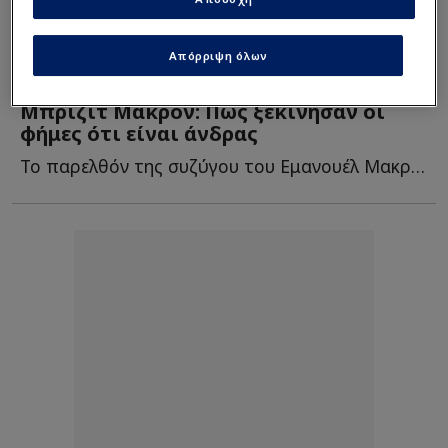
Απόρριψη όλων
Κόσμος
| 19/09/2025 - 16:43
Μπριζίτ Μακρόν: Πώς ξεκίνησαν οι
φήμες ότι είναι άνδρας
Το παρελθόν της συζύγου του Εμανουέλ Μακρόν βρίσκεται σ...