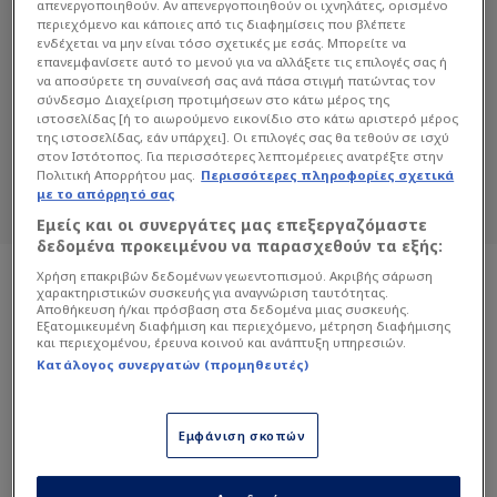
απενεργοποιηθούν. Αν απενεργοποιηθούν οι ιχνηλάτες, ορισμένο
περιεχόμενο και κάποιες από τις διαφημίσεις που βλέπετε
ενδέχεται να μην είναι τόσο σχετικές με εσάς. Μπορείτε να
ΝΤΟΝΆΤΑΣ ΡΟΎΜΣΑΣ
επανεμφανίσετε αυτό το μενού για να αλλάξετε τις επιλογές σας ή
να αποσύρετε τη συναίνεσή σας ανά πάσα στιγμή πατώντας τον
σύνδεσμο Διαχείριση προτιμήσεων στο κάτω μέρος της
Διαβάστε όλα τα άρθρα του Sportdog
ιστοσελίδας [ή το αιωρούμενο εικονίδιο στο κάτω αριστερό μέρος
σχετικά με το θέμα Ντονάτας Ρούμσας.
της ιστοσελίδας, εάν υπάρχει]. Οι επιλογές σας θα τεθούν σε ισχύ
στον Ιστότοπος. Για περισσότερες λεπτομέρειες ανατρέξτε στην
Sportdog: Πιστό στον φίλαθλο.
Πολιτική Απορρήτου μας.
Περισσότερες πληροφορίες σχετικά
με το απόρρητό σας
Εμείς και οι συνεργάτες μας επεξεργαζόμαστε
δεδομένα προκειμένου να παρασχεθούν τα εξής:
Χρήση επακριβών δεδομένων γεωεντοπισμού. Ακριβής σάρωση
χαρακτηριστικών συσκευής για αναγνώριση ταυτότητας.
Αποθήκευση ή/και πρόσβαση στα δεδομένα μιας συσκευής.
Εξατομικευμένη διαφήμιση και περιεχόμενο, μέτρηση διαφήμισης
και περιεχομένου, έρευνα κοινού και ανάπτυξη υπηρεσιών.
Κατάλογος συνεργατών (προμηθευτές)
Εμφάνιση σκοπών