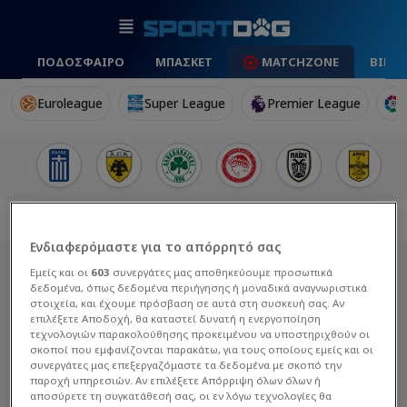
ΠΟΔΟΣΦΑΙΡΟ
ΜΠΑΣΚΕΤ
MATCHZONE
ΒΙΝΤ
Euroleague
Super League
Premier League
Ενδιαφερόμαστε για το απόρρητό σας
Εμείς και οι
603
συνεργάτες μας αποθηκεύουμε προσωπικά
δεδομένα, όπως δεδομένα περιήγησης ή μοναδικά αναγνωριστικά
στοιχεία, και έχουμε πρόσβαση σε αυτά στη συσκευή σας. Αν
επιλέξετε Αποδοχή, θα καταστεί δυνατή η ενεργοποίηση
τεχνολογιών παρακολούθησης προκειμένου να υποστηριχθούν οι
σκοποί που εμφανίζονται παρακάτω, για τους οποίους εμείς και οι
συνεργάτες μας επεξεργαζόμαστε τα δεδομένα με σκοπό την
παροχή υπηρεσιών. Αν επιλέξετε Απόρριψη όλων όλων ή
αποσύρετε τη συγκατάθεσή σας, οι εν λόγω τεχνολογίες θα