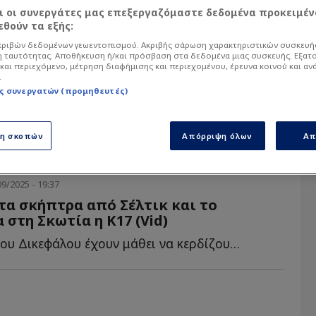
αι οι συνεργάτες μας επεξεργαζόμαστε δεδομένα προκειμέν
θούν τα εξής:
α άρθρα του Sportdog σχετικά με το θέμα ΠΑΟ
ό στον φίλαθλο.
ριβών δεδομένων γεωεντοπισμού. Ακριβής σάρωση χαρακτηριστικών συσκευής
 ταυτότητας. Αποθήκευση ή/και πρόσβαση στα δεδομένα μιας συσκευής. Εξατ
και περιεχόμενο, μέτρηση διαφήμισης και περιεχομένου, έρευνα κοινού και αν
.
ς συνεργατών (προμηθευτές)
ση σκοπών
Απόρριψη όλων
Απ
9/2025 - 19:37
τα σκήπτρα από Σέλτικ και το
 στη Σκωτία η Κ17 (Vid)
Οι ακαδημίες του Δικεφάλου έχουν μάθει να κερδίζουν κ...