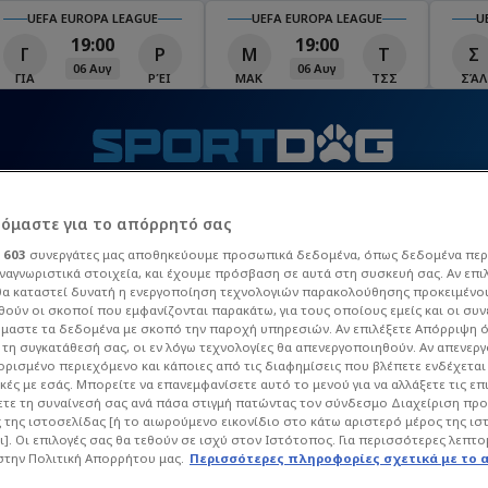
UEFA EUROPA LEAGUE
UEFA EUROPA LEAGUE
U
19:00
19:00
Γ
Ρ
Μ
Τ
Σ
06 Αυγ
06 Αυγ
ΓΙΑ
ΡΈΙ
ΜΑΚ
ΤΣΣ
ΣΆΛ
Τ
ΒΙΝΤΕΟ
MATCHZONE
ΠΡΟΓΡΑΜΜΑ TV
Π
ρόμαστε για το απόρρητό σας
ι
603
συνεργάτες μας αποθηκεύουμε προσωπικά δεδομένα, όπως δεδομένα περ
ναγνωριστικά στοιχεία, και έχουμε πρόσβαση σε αυτά στη συσκευή σας. Αν επι
 League
La Liga
Champions League
Europa Leag
α καταστεί δυνατή η ενεργοποίηση τεχνολογιών παρακολούθησης προκειμένο
ούν οι σκοποί που εμφανίζονται παρακάτω, για τους οποίους εμείς και οι συν
μαστε τα δεδομένα με σκοπό την παροχή υπηρεσιών. Αν επιλέξετε Απόρριψη 
τη συγκατάθεσή σας, οι εν λόγω τεχνολογίες θα απενεργοποιηθούν. Αν απενερ
 ορισμένο περιεχόμενο και κάποιες από τις διαφημίσεις που βλέπετε ενδέχεται 
κές με εσάς. Μπορείτε να επανεμφανίσετε αυτό το μενού για να αλλάξετε τις επ
τε τη συναίνεσή σας ανά πάσα στιγμή πατώντας τον σύνδεσμο Διαχείριση πρ
 της ιστοσελίδας [ή το αιωρούμενο εικονίδιο στο κάτω αριστερό μέρος της ισ
ι]. Οι επιλογές σας θα τεθούν σε ισχύ στον Ιστότοπος. Για περισσότερες λεπτο
στην Πολιτική Απορρήτου μας.
Περισσότερες πληροφορίες σχετικά με το 
7