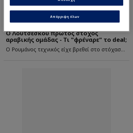
Απόρριψη όλων
Super League
| 06/06/2025 - 13:10
Ο Λουτσέσκου πρώτος στόχος
αραβικής ομάδας - Τι "φρέναρε" το deal;
Ο Ρουμάνος τεχνικός είχε βρεθεί στο στόχαστρο ομάδα τ...