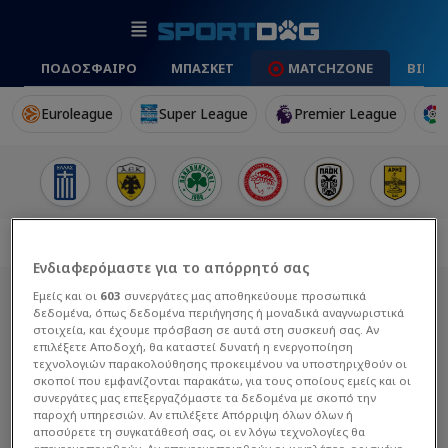
ΠΟΔΟΣΦΑΙΡΟ
ΜΠΑΣΚΕΤ
MATCHZONE
ΒΙΝΤ
Euroleague
Super League
Premier League
Ενδιαφερόμαστε για το απόρρητό σας
Εμείς και οι
603
συνεργάτες μας αποθηκεύουμε προσωπικά
δεδομένα, όπως δεδομένα περιήγησης ή μοναδικά αναγνωριστικά
στοιχεία, και έχουμε πρόσβαση σε αυτά στη συσκευή σας. Αν
επιλέξετε Αποδοχή, θα καταστεί δυνατή η ενεργοποίηση
τεχνολογιών παρακολούθησης προκειμένου να υποστηριχθούν οι
σκοποί που εμφανίζονται παρακάτω, για τους οποίους εμείς και οι
συνεργάτες μας επεξεργαζόμαστε τα δεδομένα με σκοπό την
παροχή υπηρεσιών. Αν επιλέξετε Απόρριψη όλων όλων ή
αποσύρετε τη συγκατάθεσή σας, οι εν λόγω τεχνολογίες θα