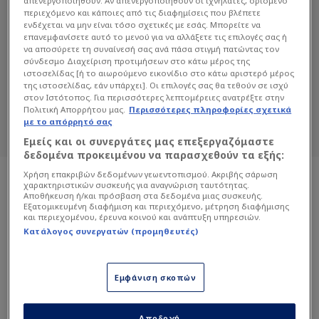
απενεργοποιηθούν. Αν απενεργοποιηθούν οι ιχνηλάτες, ορισμένο
περιεχόμενο και κάποιες από τις διαφημίσεις που βλέπετε
ενδέχεται να μην είναι τόσο σχετικές με εσάς. Μπορείτε να
επανεμφανίσετε αυτό το μενού για να αλλάξετε τις επιλογές σας ή
ΣΆΡΤΖΑ
να αποσύρετε τη συναίνεσή σας ανά πάσα στιγμή πατώντας τον
σύνδεσμο Διαχείριση προτιμήσεων στο κάτω μέρος της
Διαβάστε όλα τα άρθρα του Sportdog
ιστοσελίδας [ή το αιωρούμενο εικονίδιο στο κάτω αριστερό μέρος
σχετικά με το θέμα Σάρτζα.
της ιστοσελίδας, εάν υπάρχει]. Οι επιλογές σας θα τεθούν σε ισχύ
στον Ιστότοπος. Για περισσότερες λεπτομέρειες ανατρέξτε στην
Sportdog: Πιστό στον φίλαθλο.
Πολιτική Απορρήτου μας.
Περισσότερες πληροφορίες σχετικά
με το απόρρητό σας
Εμείς και οι συνεργάτες μας επεξεργαζόμαστε
δεδομένα προκειμένου να παρασχεθούν τα εξής:
Χρήση επακριβών δεδομένων γεωεντοπισμού. Ακριβής σάρωση
χαρακτηριστικών συσκευής για αναγνώριση ταυτότητας.
Αποθήκευση ή/και πρόσβαση στα δεδομένα μιας συσκευής.
Εξατομικευμένη διαφήμιση και περιεχόμενο, μέτρηση διαφήμισης
και περιεχομένου, έρευνα κοινού και ανάπτυξη υπηρεσιών.
Κατάλογος συνεργατών (προμηθευτές)
Εμφάνιση σκοπών
Αποδοχή