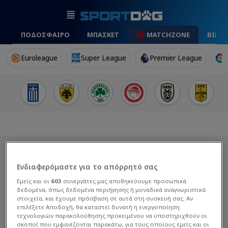
ΠΟΔΟΣΦΑΙΡΟ
ΜΠΑΣΚΕΤ
MATCHZONE
ΒΙΝΤ
Euroleague
Super League
Premier League
Ενδιαφερόμαστε για το απόρρητό σας
Εμείς και οι
603
συνεργάτες μας αποθηκεύουμε προσωπικά
δεδομένα, όπως δεδομένα περιήγησης ή μοναδικά αναγνωριστικά
στοιχεία, και έχουμε πρόσβαση σε αυτά στη συσκευή σας. Αν
επιλέξετε Αποδοχή, θα καταστεί δυνατή η ενεργοποίηση
τεχνολογιών παρακολούθησης προκειμένου να υποστηριχθούν οι
σκοποί που εμφανίζονται παρακάτω, για τους οποίους εμείς και οι