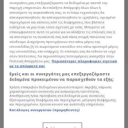
συνεργάτες μας επεξεργαζόμαστε τα δεδομένα με σκοπό την
παροχή υπηρεσιών. Αν επιλέξετε Απόρριψη όλων όλων ή
αποσύρετε τη συγκατάθεσή σας, οι εν λόγω τεχνολογίες θα
ΣΩΤΗΡΊΑ ΔΕΜΊΡΟΓΛΟΥ
απενεργοποιηθούν. Αν απενεργοποιηθούν οι ιχνηλάτες, ορισμένο
περιεχόμενο και κάποιες από τις διαφημίσεις που βλέπετε
ενδέχεται να μην είναι τόσο σχετικές με εσάς. Μπορείτε να
Διαβάστε όλα τα άρθρα του Sportdog
επανεμφανίσετε αυτό το μενού για να αλλάξετε τις επιλογές σας ή
σχετικά με το θέμα Σωτηρία Δεμίρογλου.
να αποσύρετε τη συναίνεσή σας ανά πάσα στιγμή πατώντας τον
Sportdog: Πιστό στον φίλαθλο.
σύνδεσμο Διαχείριση προτιμήσεων στο κάτω μέρος της
ιστοσελίδας [ή το αιωρούμενο εικονίδιο στο κάτω αριστερό μέρος
της ιστοσελίδας, εάν υπάρχει]. Οι επιλογές σας θα τεθούν σε ισχύ
στον Ιστότοπος. Για περισσότερες λεπτομέρειες ανατρέξτε στην
Πολιτική Απορρήτου μας.
Περισσότερες πληροφορίες σχετικά
με το απόρρητό σας
Εμείς και οι συνεργάτες μας επεξεργαζόμαστε
δεδομένα προκειμένου να παρασχεθούν τα εξής:
Χρήση επακριβών δεδομένων γεωεντοπισμού. Ακριβής σάρωση
χαρακτηριστικών συσκευής για αναγνώριση ταυτότητας.
Αποθήκευση ή/και πρόσβαση στα δεδομένα μιας συσκευής.
Εξατομικευμένη διαφήμιση και περιεχόμενο, μέτρηση διαφήμισης
και περιεχομένου, έρευνα κοινού και ανάπτυξη υπηρεσιών.
Κατάλογος συνεργατών (προμηθευτές)