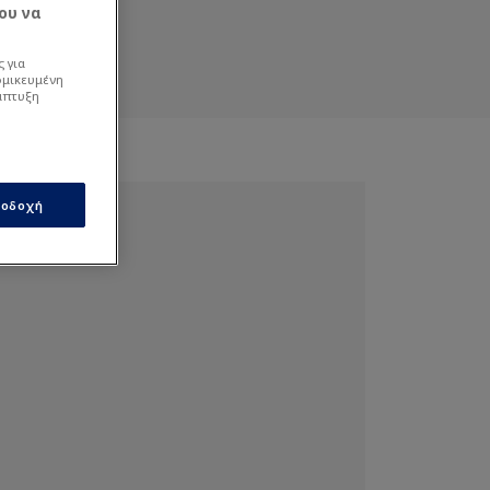
ου να
 για
ομικευμένη
άπτυξη
οδοχή