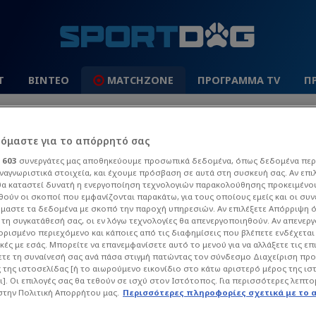
Τ
ΒΙΝΤΕΟ
MATCHZONE
ΠΡΟΓΡΑΜΜΑ TV
Π
 League
La Liga
Champions League
Europa Leag
ρόμαστε για το απόρρητό σας
ι
603
συνεργάτες μας αποθηκεύουμε προσωπικά δεδομένα, όπως δεδομένα περ
ναγνωριστικά στοιχεία, και έχουμε πρόσβαση σε αυτά στη συσκευή σας. Αν επι
α καταστεί δυνατή η ενεργοποίηση τεχνολογιών παρακολούθησης προκειμένο
ούν οι σκοποί που εμφανίζονται παρακάτω, για τους οποίους εμείς και οι συν
μαστε τα δεδομένα με σκοπό την παροχή υπηρεσιών. Αν επιλέξετε Απόρριψη 
τη συγκατάθεσή σας, οι εν λόγω τεχνολογίες θα απενεργοποιηθούν. Αν απενερ
 ορισμένο περιεχόμενο και κάποιες από τις διαφημίσεις που βλέπετε ενδέχεται 
κές με εσάς. Μπορείτε να επανεμφανίσετε αυτό το μενού για να αλλάξετε τις επ
ΚΊΤΕΝΣ
τε τη συναίνεσή σας ανά πάσα στιγμή πατώντας τον σύνδεσμο Διαχείριση πρ
 της ιστοσελίδας [ή το αιωρούμενο εικονίδιο στο κάτω αριστερό μέρος της ισ
ι]. Οι επιλογές σας θα τεθούν σε ισχύ στον Ιστότοπος. Για περισσότερες λεπτο
α άρθρα του Sportdog σχετικά με το θέμα Τζέιμ
στην Πολιτική Απορρήτου μας.
Περισσότερες πληροφορίες σχετικά με το 
ό στον φίλαθλο.