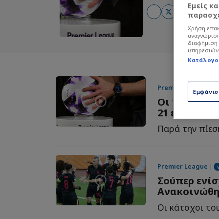
Εμείς κ
παρασχε
Χρήση επακ
αναγνώριση
διαφήμιση 
υπηρεσιών
Κατάλογο
Premier League
|
Εμφάνι
Οι πιο πολ
21 ετών στη
Premier League
|
Σούπερ ενίσ
Ανακοινώθη