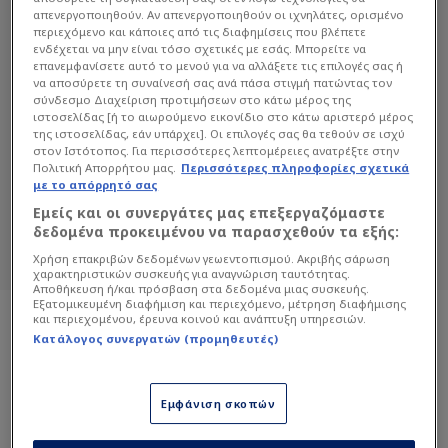
απενεργοποιηθούν. Αν απενεργοποιηθούν οι ιχνηλάτες, ορισμένο
περιεχόμενο και κάποιες από τις διαφημίσεις που βλέπετε
ενδέχεται να μην είναι τόσο σχετικές με εσάς. Μπορείτε να
επανεμφανίσετε αυτό το μενού για να αλλάξετε τις επιλογές σας ή
να αποσύρετε τη συναίνεσή σας ανά πάσα στιγμή πατώντας τον
σύνδεσμο Διαχείριση προτιμήσεων στο κάτω μέρος της
ιστοσελίδας [ή το αιωρούμενο εικονίδιο στο κάτω αριστερό μέρος
ΤΖΟ ΧΊΛΙ
της ιστοσελίδας, εάν υπάρχει]. Οι επιλογές σας θα τεθούν σε ισχύ
στον Ιστότοπος. Για περισσότερες λεπτομέρειες ανατρέξτε στην
Διαβάστε όλα τα άρθρα του Sportdog
Πολιτική Απορρήτου μας.
Περισσότερες πληροφορίες σχετικά
με το απόρρητό σας
σχετικά με το θέμα Τζο Χίλι.
Εμείς και οι συνεργάτες μας επεξεργαζόμαστε
Sportdog: Πιστό στον φίλαθλο.
δεδομένα προκειμένου να παρασχεθούν τα εξής:
Χρήση επακριβών δεδομένων γεωεντοπισμού. Ακριβής σάρωση
χαρακτηριστικών συσκευής για αναγνώριση ταυτότητας.
Αποθήκευση ή/και πρόσβαση στα δεδομένα μιας συσκευής.
Εξατομικευμένη διαφήμιση και περιεχόμενο, μέτρηση διαφήμισης
και περιεχομένου, έρευνα κοινού και ανάπτυξη υπηρεσιών.
Κατάλογος συνεργατών (προμηθευτές)
Εμφάνιση σκοπών