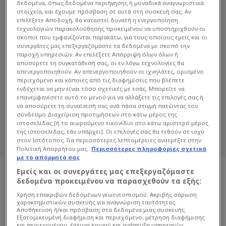
δεδομένα, όπως δεδομένα περιήγησης ή μοναδικά αναγνωριστικά
στοιχεία, και έχουμε πρόσβαση σε αυτά στη συσκευή σας. Αν
επιλέξετε Αποδοχή, θα καταστεί δυνατή η ενεργοποίηση
τεχνολογιών παρακολούθησης προκειμένου να υποστηριχθούν οι
σκοποί που εμφανίζονται παρακάτω, για τους οποίους εμείς και οι
συνεργάτες μας επεξεργαζόμαστε τα δεδομένα με σκοπό την
παροχή υπηρεσιών. Αν επιλέξετε Απόρριψη όλων όλων ή
WATERPOLO LEAGUE ΑΝΔΡΏΝ
αποσύρετε τη συγκατάθεσή σας, οι εν λόγω τεχνολογίες θα
απενεργοποιηθούν. Αν απενεργοποιηθούν οι ιχνηλάτες, ορισμένο
περιεχόμενο και κάποιες από τις διαφημίσεις που βλέπετε
Διαβάστε όλα τα άρθρα του Sportdog
ενδέχεται να μην είναι τόσο σχετικές με εσάς. Μπορείτε να
σχετικά με το θέμα Waterpolo League
επανεμφανίσετε αυτό το μενού για να αλλάξετε τις επιλογές σας ή
να αποσύρετε τη συναίνεσή σας ανά πάσα στιγμή πατώντας τον
Ανδρών.
σύνδεσμο Διαχείριση προτιμήσεων στο κάτω μέρος της
Sportdog: Πιστό στον φίλαθλο.
ιστοσελίδας [ή το αιωρούμενο εικονίδιο στο κάτω αριστερό μέρος
της ιστοσελίδας, εάν υπάρχει]. Οι επιλογές σας θα τεθούν σε ισχύ
στον Ιστότοπος. Για περισσότερες λεπτομέρειες ανατρέξτε στην
Πολιτική Απορρήτου μας.
Περισσότερες πληροφορίες σχετικά
με το απόρρητό σας
Εμείς και οι συνεργάτες μας επεξεργαζόμαστε
δεδομένα προκειμένου να παρασχεθούν τα εξής:
Χρήση επακριβών δεδομένων γεωεντοπισμού. Ακριβής σάρωση
χαρακτηριστικών συσκευής για αναγνώριση ταυτότητας.
Αποθήκευση ή/και πρόσβαση στα δεδομένα μιας συσκευής.
Εξατομικευμένη διαφήμιση και περιεχόμενο, μέτρηση διαφήμισης
και περιεχομένου, έρευνα κοινού και ανάπτυξη υπηρεσιών.