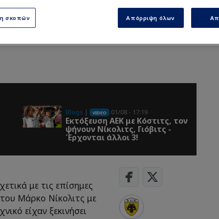
ση σκοπών
Απόρριψη όλων
Απ
Blogs
|
01/08 - 17:19
VIDEO
Εκτόξευση ΑΕΚ με Κόστιτς, τον
ψήνουν Νίκολιτς, Γιόβιτς -
Έρχονται άλλοι 3!
χετικά με τις επίσημες
του Μάρκο Νίκολιτς με
χνικό είχαν ξεκινήσει