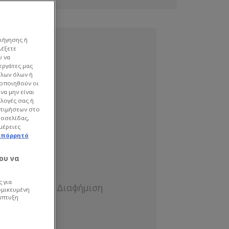
ιήγησης ή
λέξετε
υ να
εργάτες μας
όλων όλων ή
γοποιηθούν οι
να μην είναι
ιλογές σας ή
οτιμήσεων στο
τοσελίδας,
μέρειες
απόρρητό
ου να
 για
ομικευμένη
άπτυξη