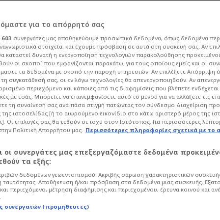
τς ο Ριμπάλτα…
ρόμαστε για το απόρρητό σας
ι
603
συνεργάτες μας αποθηκεύουμε προσωπικά δεδομένα, όπως δεδομένα περ
ναγνωριστικά στοιχεία, και έχουμε πρόσβαση σε αυτά στη συσκευή σας. Αν επι
α καταστεί δυνατή η ενεργοποίηση τεχνολογιών παρακολούθησης προκειμένο
6
Blogs
ούν οι σκοποί που εμφανίζονται παρακάτω, για τους οποίους εμείς και οι συν
μαστε τα δεδομένα με σκοπό την παροχή υπηρεσιών. Αν επιλέξετε Απόρριψη 
είναι να επεκτείνει τη συνεργασία και
τη συγκατάθεσή σας, οι εν λόγω τεχνολογίες θα απενεργοποιηθούν. Αν απενερ
Κ.
 ορισμένο περιεχόμενο και κάποιες από τις διαφημίσεις που βλέπετε ενδέχεται 
κές με εσάς. Μπορείτε να επανεμφανίσετε αυτό το μενού για να αλλάξετε τις επ
τε τη συναίνεσή σας ανά πάσα στιγμή πατώντας τον σύνδεσμο Διαχείριση πρ
 της ιστοσελίδας [ή το αιωρούμενο εικονίδιο στο κάτω αριστερό μέρος της ισ
ι]. Οι επιλογές σας θα τεθούν σε ισχύ στον Ιστότοπος. Για περισσότερες λεπτο
στην Πολιτική Απορρήτου μας.
Περισσότερες πληροφορίες σχετικά με το 
αι οι συνεργάτες μας επεξεργαζόμαστε δεδομένα προκειμέν
θούν τα εξής:
ριβών δεδομένων γεωεντοπισμού. Ακριβής σάρωση χαρακτηριστικών συσκευής
 ταυτότητας. Αποθήκευση ή/και πρόσβαση στα δεδομένα μιας συσκευής. Εξατ
και περιεχόμενο, μέτρηση διαφήμισης και περιεχομένου, έρευνα κοινού και αν
.
ς συνεργατών (προμηθευτές)