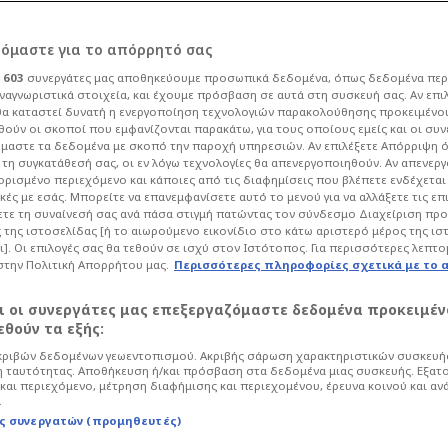
ρόμαστε για το απόρρητό σας
ι
603
συνεργάτες μας αποθηκεύουμε προσωπικά δεδομένα, όπως δεδομένα περ
ναγνωριστικά στοιχεία, και έχουμε πρόσβαση σε αυτά στη συσκευή σας. Αν επι
α καταστεί δυνατή η ενεργοποίηση τεχνολογιών παρακολούθησης προκειμένο
μέχρι την
ούν οι σκοποί που εμφανίζονται παρακάτω, για τους οποίους εμείς και οι συν
μαστε τα δεδομένα με σκοπό την παροχή υπηρεσιών. Αν επιλέξετε Απόρριψη 
τη συγκατάθεσή σας, οι εν λόγω τεχνολογίες θα απενεργοποιηθούν. Αν απενερ
 θαλάσσια
 ορισμένο περιεχόμενο και κάποιες από τις διαφημίσεις που βλέπετε ενδέχεται 
κές με εσάς. Μπορείτε να επανεμφανίσετε αυτό το μενού για να αλλάξετε τις επ
τε τη συναίνεσή σας ανά πάσα στιγμή πατώντας τον σύνδεσμο Διαχείριση πρ
συγκλόνισαν
 της ιστοσελίδας [ή το αιωρούμενο εικονίδιο στο κάτω αριστερό μέρος της ισ
ι]. Οι επιλογές σας θα τεθούν σε ισχύ στον Ιστότοπος. Για περισσότερες λεπτο
στην Πολιτική Απορρήτου μας.
Περισσότερες πληροφορίες σχετικά με το 
Life
Ελλάδα
αι οι συνεργάτες μας επεξεργαζόμαστε δεδομένα προκειμέν
κλόνισαν την Ελλάδα.
θούν τα εξής:
ριβών δεδομένων γεωεντοπισμού. Ακριβής σάρωση χαρακτηριστικών συσκευής
 ταυτότητας. Αποθήκευση ή/και πρόσβαση στα δεδομένα μιας συσκευής. Εξατ
και περιεχόμενο, μέτρηση διαφήμισης και περιεχομένου, έρευνα κοινού και αν
.
ς συνεργατών (προμηθευτές)