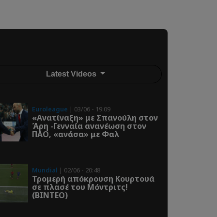
Latest Videos
Euroleague
| 03/06 - 19:09
«Ανατίναξη» με Σπανούλη στον
Άρη -Γενναία ανανέωση στον
ΠΑΟ, «ανάσα» με Φαλ
Mundial
| 02/06 - 20:48
Τρομερή απόκρουση Κουρτουά
σε πλασέ του Μόντριτς!
(ΒΙΝΤΕΟ)