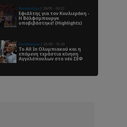
Bundesliga
| 26/05 - 00:22
Εφιάλτης για τον Κουλιεράκη -
Η Βόλφσμπουργκ
υποβιβάστηκε! (Highlights)
Euroleague
| 25/05 - 15:20
Το All In Ολυμπιακού και η
επόμενη τεράστια κίνηση
Αγγελόπουλων στο νέο ΣΕΦ