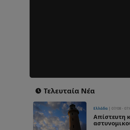
Τελευταία Νέα
Ελλάδα
| 07/08 - 07:
Απίστευτη κ
αστυνομικο