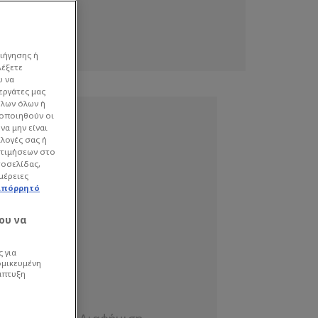
ιήγησης ή
λέξετε
υ να
εργάτες μας
όλων όλων ή
γοποιηθούν οι
να μην είναι
ιλογές σας ή
οτιμήσεων στο
τοσελίδας,
μέρειες
απόρρητό
ου να
 για
ομικευμένη
άπτυξη