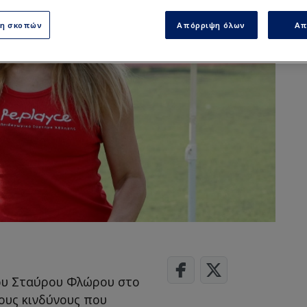
ση σκοπών
Απόρριψη όλων
Απ
ου Σταύρου Φλώρου στο
τους κινδύνους που