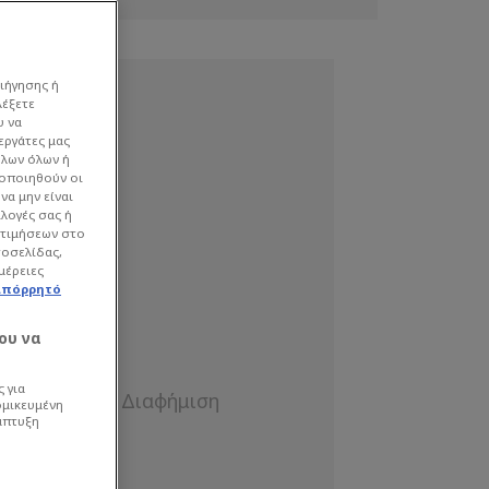
ιήγησης ή
λέξετε
υ να
εργάτες μας
όλων όλων ή
γοποιηθούν οι
να μην είναι
ιλογές σας ή
οτιμήσεων στο
τοσελίδας,
μέρειες
απόρρητό
ου να
 για
ομικευμένη
άπτυξη