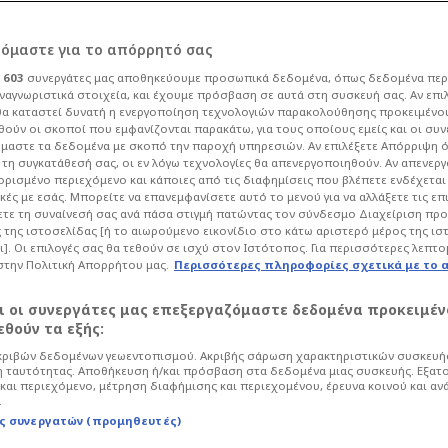
καλύπτει το
ρόμαστε για το απόρρητό σας
ι
603
συνεργάτες μας αποθηκεύουμε προσωπικά δεδομένα, όπως δεδομένα περ
λόγιο της Άγκυρας!
ναγνωριστικά στοιχεία, και έχουμε πρόσβαση σε αυτά στη συσκευή σας. Αν επι
α καταστεί δυνατή η ενεργοποίηση τεχνολογιών παρακολούθησης προκειμένο
ούν οι σκοποί που εμφανίζονται παρακάτω, για τους οποίους εμείς και οι συν
μαστε τα δεδομένα με σκοπό την παροχή υπηρεσιών. Αν επιλέξετε Απόρριψη 
Πολιτική
τη συγκατάθεσή σας, οι εν λόγω τεχνολογίες θα απενεργοποιηθούν. Αν απενερ
 ορισμένο περιεχόμενο και κάποιες από τις διαφημίσεις που βλέπετε ενδέχεται 
τίτλο Turkish Foreign Policy Dataset
κές με εσάς. Μπορείτε να επανεμφανίσετε αυτό το μενού για να αλλάξετε τις επ
τε τη συναίνεσή σας ανά πάσα στιγμή πατώντας τον σύνδεσμο Διαχείριση πρ
σει πώς η Άγκυρα παρουσιάζει
 της ιστοσελίδας [ή το αιωρούμενο εικονίδιο στο κάτω αριστερό μέρος της ισ
σμο, ποιες έννοιες χρησιμοποιεί
ι]. Οι επιλογές σας θα τεθούν σε ισχύ στον Ιστότοπος. Για περισσότερες λεπτο
αι η επίσημη ρητορική της.
στην Πολιτική Απορρήτου μας.
Περισσότερες πληροφορίες σχετικά με το 
αι οι συνεργάτες μας επεξεργαζόμαστε δεδομένα προκειμέν
θούν τα εξής:
ριβών δεδομένων γεωεντοπισμού. Ακριβής σάρωση χαρακτηριστικών συσκευής
 ταυτότητας. Αποθήκευση ή/και πρόσβαση στα δεδομένα μιας συσκευής. Εξατ
και περιεχόμενο, μέτρηση διαφήμισης και περιεχομένου, έρευνα κοινού και αν
.
ς συνεργατών (προμηθευτές)