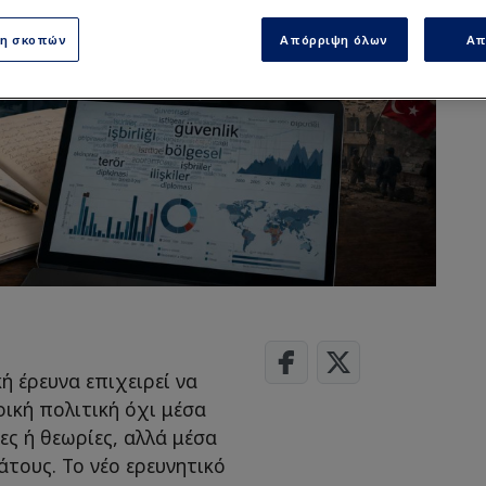
ση σκοπών
Απόρριψη όλων
Απ
ή έρευνα επιχειρεί να
ική πολιτική όχι μέσα
ες ή θεωρίες, αλλά μέσα
άτους. Το νέο ερευνητικό