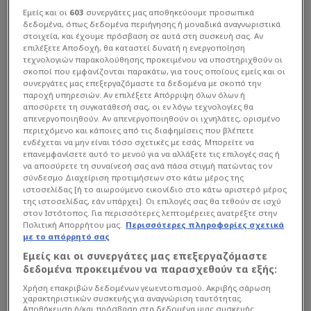
Εμείς και οι
603
συνεργάτες μας αποθηκεύουμε προσωπικά
δεδομένα, όπως δεδομένα περιήγησης ή μοναδικά αναγνωριστικά
στοιχεία, και έχουμε πρόσβαση σε αυτά στη συσκευή σας. Αν
επιλέξετε Αποδοχή, θα καταστεί δυνατή η ενεργοποίηση
τεχνολογιών παρακολούθησης προκειμένου να υποστηριχθούν οι
σκοποί που εμφανίζονται παρακάτω, για τους οποίους εμείς και οι
συνεργάτες μας επεξεργαζόμαστε τα δεδομένα με σκοπό την
παροχή υπηρεσιών. Αν επιλέξετε Απόρριψη όλων όλων ή
αποσύρετε τη συγκατάθεσή σας, οι εν λόγω τεχνολογίες θα
απενεργοποιηθούν. Αν απενεργοποιηθούν οι ιχνηλάτες, ορισμένο
περιεχόμενο και κάποιες από τις διαφημίσεις που βλέπετε
ενδέχεται να μην είναι τόσο σχετικές με εσάς. Μπορείτε να
επανεμφανίσετε αυτό το μενού για να αλλάξετε τις επιλογές σας ή
να αποσύρετε τη συναίνεσή σας ανά πάσα στιγμή πατώντας τον
σύνδεσμο Διαχείριση προτιμήσεων στο κάτω μέρος της
ιστοσελίδας [ή το αιωρούμενο εικονίδιο στο κάτω αριστερό μέρος
της ιστοσελίδας, εάν υπάρχει]. Οι επιλογές σας θα τεθούν σε ισχύ
στον Ιστότοπος. Για περισσότερες λεπτομέρειες ανατρέξτε στην
Πολιτική Απορρήτου μας.
Περισσότερες πληροφορίες σχετικά
με το απόρρητό σας
Εμείς και οι συνεργάτες μας επεξεργαζόμαστε
δεδομένα προκειμένου να παρασχεθούν τα εξής:
Χρήση επακριβών δεδομένων γεωεντοπισμού. Ακριβής σάρωση
χαρακτηριστικών συσκευής για αναγνώριση ταυτότητας.
Αποθήκευση ή/και πρόσβαση στα δεδομένα μιας συσκευής.