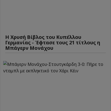
Η Χρυσή Βίβλος του Κυπέλλου
Γερμανίας - Έφτασε τους 21 τίτλους η
Μπάγερν Μονάχου