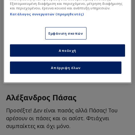
Εξατομικευμένη διαφήμιση και περιεχόμενο, μέτρηση διαφήμισης
και περιεχομένου, έρευνα κοινού και ανάπτυξη υπηρεσιών.
Κατάλογος συνεργατών (προμηθευτές)
Διαβάστε τη συνέχεια στο
star.gr
Εμφάνιση σκοπών
Αποδοχή
LIFE
Απόρριψη όλων
Αλέξανδρος Πάσας
Προσέξτε! Δεν είναι πασάς αλλά Πάσας! Του
αρέσουν οι πάσες και οι ασίστ. Φτιάχνει
συμπαίκτες και όχι μόνο.