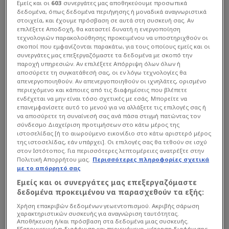
Εμείς και οι
603
συνεργάτες μας αποθηκεύουμε προσωπικά
δεδομένα, όπως δεδομένα περιήγησης ή μοναδικά αναγνωριστικά
στοιχεία, και έχουμε πρόσβαση σε αυτά στη συσκευή σας. Αν
επιλέξετε Αποδοχή, θα καταστεί δυνατή η ενεργοποίηση
τεχνολογιών παρακολούθησης προκειμένου να υποστηριχθούν οι
σκοποί που εμφανίζονται παρακάτω, για τους οποίους εμείς και οι
συνεργάτες μας επεξεργαζόμαστε τα δεδομένα με σκοπό την
παροχή υπηρεσιών. Αν επιλέξετε Απόρριψη όλων όλων ή
αποσύρετε τη συγκατάθεσή σας, οι εν λόγω τεχνολογίες θα
απενεργοποιηθούν. Αν απενεργοποιηθούν οι ιχνηλάτες, ορισμένο
περιεχόμενο και κάποιες από τις διαφημίσεις που βλέπετε
ενδέχεται να μην είναι τόσο σχετικές με εσάς. Μπορείτε να
επανεμφανίσετε αυτό το μενού για να αλλάξετε τις επιλογές σας ή
να αποσύρετε τη συναίνεσή σας ανά πάσα στιγμή πατώντας τον
σύνδεσμο Διαχείριση προτιμήσεων στο κάτω μέρος της
ιστοσελίδας [ή το αιωρούμενο εικονίδιο στο κάτω αριστερό μέρος
της ιστοσελίδας, εάν υπάρχει]. Οι επιλογές σας θα τεθούν σε ισχύ
στον Ιστότοπος. Για περισσότερες λεπτομέρειες ανατρέξτε στην
Ποια θα είναι η βασική «ενδεκάδα» που θα κληθεί
Πολιτική Απορρήτου μας.
Περισσότερες πληροφορίες σχετικά
να παίξει πρωταγωνιστικό ρόλο στο νέο πολιτικό
με το απόρρητό σας
σχήμα της ΕΛΑΣ; Διαβάστε
στο Star.gr
Εμείς και οι συνεργάτες μας επεξεργαζόμαστε
δεδομένα προκειμένου να παρασχεθούν τα εξής:
Χρήση επακριβών δεδομένων γεωεντοπισμού. Ακριβής σάρωση
χαρακτηριστικών συσκευής για αναγνώριση ταυτότητας.
Αποθήκευση ή/και πρόσβαση στα δεδομένα μιας συσκευής.
Εξατομικευμένη διαφήμιση και περιεχόμενο, μέτρηση διαφήμισης