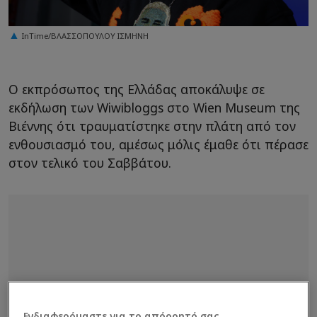
InTime/ΒΛΑΣΣΟΠΟΥΛΟΥ ΙΣΜΗΝΗ
Ο εκπρόσωπος της Ελλάδας αποκάλυψε σε
εκδήλωση των Wiwibloggs στο Wien Museum της
Βιέννης ότι τραυματίστηκε στην πλάτη από τον
ενθουσιασμό του, αμέσως μόλις έμαθε ότι πέρασε
στον τελικό του Σαββάτου.
Ενδιαφερόμαστε για το απόρρητό σας