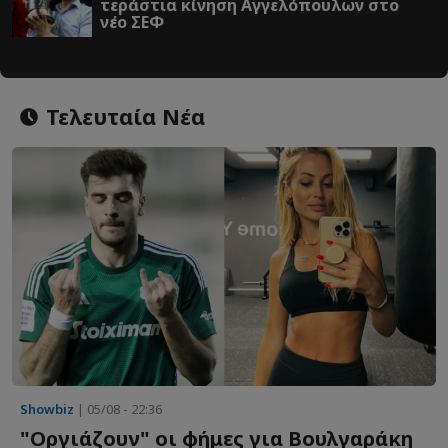
τεράστια κίνηση Αγγελόπουλων στο
νέο ΣΕΦ
Τελευταία Νέα
Showbiz
| 05/08 - 22:36
"Οργιάζουν" οι φήμες για Βουλγαράκη