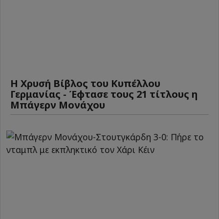
Η Χρυσή Βίβλος του Κυπέλλου
Γερμανίας - Έφτασε τους 21 τίτλους η
Μπάγερν Μονάχου