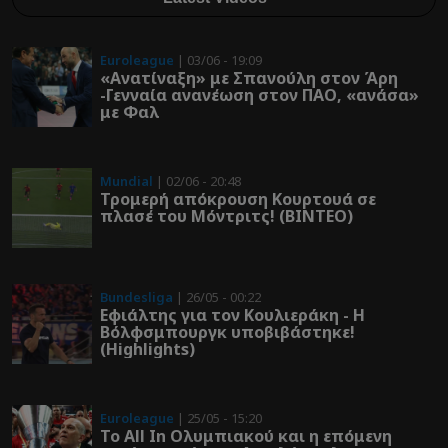
Euroleague
| 03/06 - 19:09
«Ανατίναξη» με Σπανούλη στον Άρη
-Γενναία ανανέωση στον ΠΑΟ, «ανάσα»
με Φαλ
Mundial
| 02/06 - 20:48
Τρομερή απόκρουση Κουρτουά σε
πλασέ του Μόντριτς! (ΒΙΝΤΕΟ)
Bundesliga
| 26/05 - 00:22
Εφιάλτης για τον Κουλιεράκη - Η
Βόλφσμπουργκ υποβιβάστηκε!
(Highlights)
Euroleague
| 25/05 - 15:20
Το All In Ολυμπιακού και η επόμενη