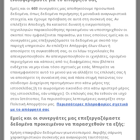
Εμείς και οι
603
συνεργάτες μας αποθηκεύουμε προσωπικά
δεδομένα, όπως δεδομένα περιήγησης ή μοναδικά αναγνωριστικά
στοιχεία, και έχουμε πρόσβαση σε αυτά στη συσκευή σας. Αν
επιλέξετε Αποδοχή, θα καταστεί δυνατή η ενεργοποίηση
τεχνολογιών παρακολούθησης προκειμένου να υποστηριχθούν οι
σκοποί που εμφανίζονται παρακάτω, για τους οποίους εμείς και οι
συνεργάτες μας επεξεργαζόμαστε τα δεδομένα με σκοπό την
παροχή υπηρεσιών. Αν επιλέξετε Απόρριψη όλων όλων ή
αποσύρετε τη συγκατάθεσή σας, οι εν λόγω τεχνολογίες θα
απενεργοποιηθούν. Αν απενεργοποιηθούν οι ιχνηλάτες, ορισμένο
περιεχόμενο και κάποιες από τις διαφημίσεις που βλέπετε
ενδέχεται να μην είναι τόσο σχετικές με εσάς. Μπορείτε να
επανεμφανίσετε αυτό το μενού για να αλλάξετε τις επιλογές σας ή
να αποσύρετε τη συναίνεσή σας ανά πάσα στιγμή πατώντας τον
σύνδεσμο Διαχείριση προτιμήσεων στο κάτω μέρος της
ιστοσελίδας [ή το αιωρούμενο εικονίδιο στο κάτω αριστερό μέρος
της ιστοσελίδας, εάν υπάρχει]. Οι επιλογές σας θα τεθούν σε ισχύ
στον Ιστότοπος. Για περισσότερες λεπτομέρειες ανατρέξτε στην
Πολιτική Απορρήτου μας.
Περισσότερες πληροφορίες σχετικά
με το απόρρητό σας
Εμείς και οι συνεργάτες μας επεξεργαζόμαστε
δεδομένα προκειμένου να παρασχεθούν τα εξής:
Χρήση επακριβών δεδομένων γεωεντοπισμού. Ακριβής σάρωση
χαρακτηριστικών συσκευής για αναγνώριση ταυτότητας.