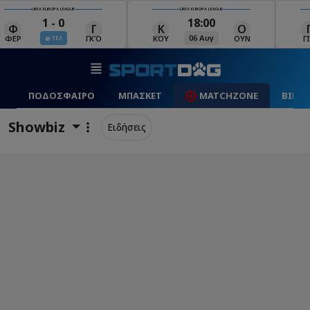
UEFA EUROPA LEAGUE
UEFA EUROPA LEAGUE
18:00
19:00
Κ
Ο
Γ
Ρ
Μ
06 Αυγ
06 Αυγ
ΚΟΥ
ΟΥΝ
ΓΙΑ
ΡΈΙ
ΜΑ
ΠΟΔΟΣΦΑΙΡΟ
ΜΠΑΣΚΕΤ
MATCHZONE
ΒΙΝΤ
Showbiz
Ειδήσεις