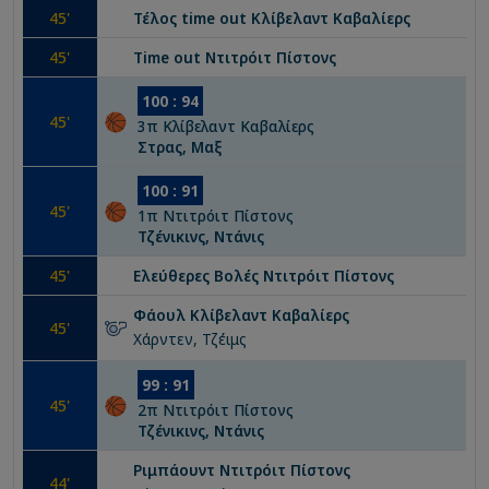
45
'
Τέλος time out
Κλίβελαντ Καβαλίερς
45
'
Time out
Ντιτρόιτ Πίστονς
100
:
94
45
'
3
π
Κλίβελαντ Καβαλίερς
Στρας, Μαξ
100
:
91
45
'
1
π
Ντιτρόιτ Πίστονς
Τζένικινς, Ντάνις
45
'
Ελεύθερες Βολές
Ντιτρόιτ Πίστονς
Φάουλ
Κλίβελαντ Καβαλίερς
45
'
Χάρντεν, Τζέιμς
99
:
91
45
'
2
π
Ντιτρόιτ Πίστονς
Τζένικινς, Ντάνις
Ριμπάουντ
Ντιτρόιτ Πίστονς
44
'