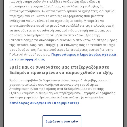
Αλλαγή κατοχής
Κλίβελαντ Καβαλίερς
παροχή υπηρεσιών. Αν επιλέξετε Απόρριψη όλων όλων ή
52
'
αποσύρετε τη συγκατάθεσή σας, οι εν λόγω τεχνολογίες θα
Χάρντεν, Τζέιμς
απενεργοποιηθούν. Αν απενεργοποιηθούν οι ιχνηλάτες, ορισμένο
περιεχόμενο και κάποιες από τις διαφημίσεις που βλέπετε
Ριμπάουντ
Κλίβελαντ Καβαλίερς
52
'
ενδέχεται να μην είναι τόσο σχετικές με εσάς. Μπορείτε να
Χάρντεν, Τζέιμς
επανεμφανίσετε αυτό το μενού για να αλλάξετε τις επιλογές σας ή
να αποσύρετε τη συναίνεσή σας ανά πάσα στιγμή πατώντας τον
Μπλόκ
Κλίβελαντ Καβαλίερς
σύνδεσμο Διαχείριση προτιμήσεων στο κάτω μέρος της
52
'
ιστοσελίδας [ή το αιωρούμενο εικονίδιο στο κάτω αριστερό μέρος
Χάρντεν, Τζέιμς
της ιστοσελίδας, εάν υπάρχει]. Οι επιλογές σας θα τεθούν σε ισχύ
στον Ιστότοπος. Για περισσότερες λεπτομέρειες ανατρέξτε στην
Χαμένη προσπάθεια
Ντιτρόιτ Πίστονς
Πολιτική Απορρήτου μας.
Περισσότερες πληροφορίες σχετικά
52
'
Πιντ, Πολ
με το απόρρητό σας
Εμείς και οι συνεργάτες μας επεξεργαζόμαστε
Ριμπάουντ
Ντιτρόιτ Πίστονς
52
'
δεδομένα προκειμένου να παρασχεθούν τα εξής:
Κάνινγκχαμ, Κέιντ
Χρήση επακριβών δεδομένων γεωεντοπισμού. Ακριβής σάρωση
χαρακτηριστικών συσκευής για αναγνώριση ταυτότητας.
Χαμένη προσπάθεια
Κλίβελαντ Καβαλίερς
52
'
Αποθήκευση ή/και πρόσβαση στα δεδομένα μιας συσκευής.
Χάρντεν, Τζέιμς
Εξατομικευμένη διαφήμιση και περιεχόμενο, μέτρηση διαφήμισης
και περιεχομένου, έρευνα κοινού και ανάπτυξη υπηρεσιών.
Κατάλογος συνεργατών (προμηθευτές)
109
:
113
52
'
1
π
Κλίβελαντ Καβαλίερς
Χάρντεν, Τζέιμς
Εμφάνιση σκοπών
52
'
Ελεύθερες Βολές
Κλίβελαντ Καβαλίερς