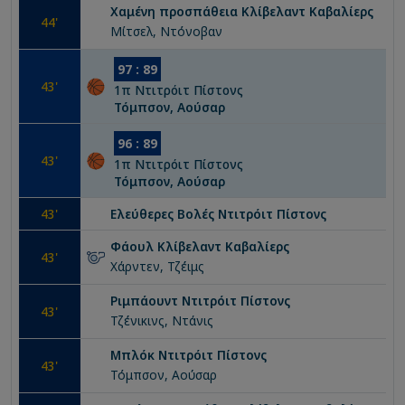
Χαμένη προσπάθεια
Κλίβελαντ Καβαλίερς
44
'
Μίτσελ, Ντόνοβαν
97
:
89
43
'
1
π
Ντιτρόιτ Πίστονς
Τόμπσον, Αούσαρ
96
:
89
43
'
1
π
Ντιτρόιτ Πίστονς
Τόμπσον, Αούσαρ
43
'
Ελεύθερες Βολές
Ντιτρόιτ Πίστονς
Φάουλ
Κλίβελαντ Καβαλίερς
43
'
Χάρντεν, Τζέιμς
Ριμπάουντ
Ντιτρόιτ Πίστονς
43
'
Τζένικινς, Ντάνις
Μπλόκ
Ντιτρόιτ Πίστονς
43
'
Τόμπσον, Αούσαρ