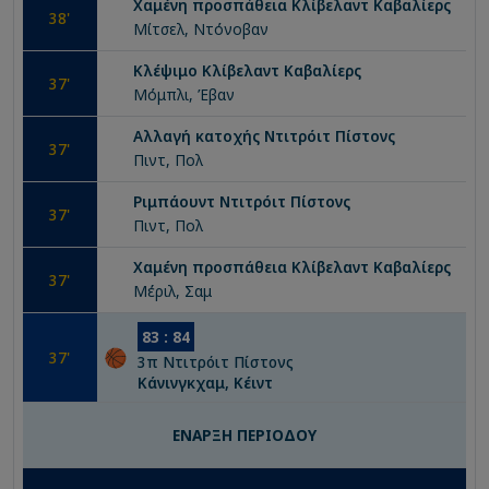
Χαμένη προσπάθεια
Κλίβελαντ Καβαλίερς
38
'
Μίτσελ, Ντόνοβαν
Κλέψιμο
Κλίβελαντ Καβαλίερς
37
'
Μόμπλι, Έβαν
Αλλαγή κατοχής
Ντιτρόιτ Πίστονς
37
'
Πιντ, Πολ
Ριμπάουντ
Ντιτρόιτ Πίστονς
37
'
Πιντ, Πολ
Χαμένη προσπάθεια
Κλίβελαντ Καβαλίερς
37
'
Μέριλ, Σαμ
83
:
84
37
'
3
π
Ντιτρόιτ Πίστονς
Κάνινγκχαμ, Κέιντ
ΕΝΑΡΞΗ ΠΕΡΙΟΔΟΥ