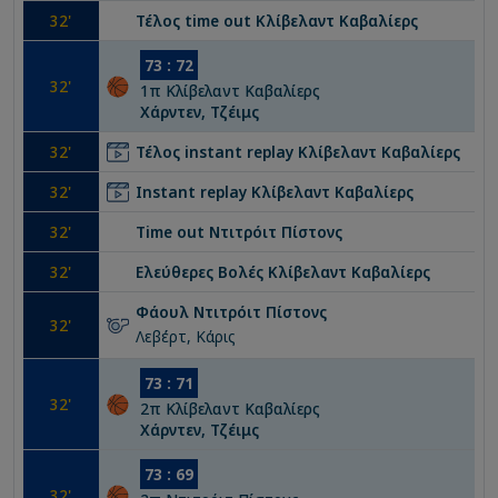
32
'
Τέλος time out
Κλίβελαντ Καβαλίερς
73
:
72
32
'
1
π
Κλίβελαντ Καβαλίερς
Χάρντεν, Τζέιμς
32
'
Τέλος instant replay
Κλίβελαντ Καβαλίερς
32
'
Instant replay
Κλίβελαντ Καβαλίερς
32
'
Time out
Ντιτρόιτ Πίστονς
32
'
Ελεύθερες Βολές
Κλίβελαντ Καβαλίερς
Φάουλ
Ντιτρόιτ Πίστονς
32
'
Λεβέρτ, Κάρις
73
:
71
32
'
2
π
Κλίβελαντ Καβαλίερς
Χάρντεν, Τζέιμς
73
:
69
32
'