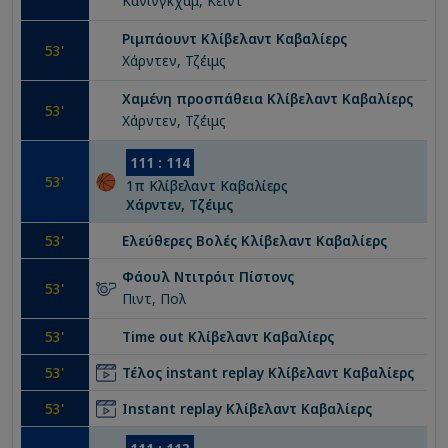
Κάνινγκχαμ, Κέιντ
Ριμπάουντ
Κλίβελαντ Καβαλίερς
53
'
Χάρντεν, Τζέιμς
Χαμένη προσπάθεια
Κλίβελαντ Καβαλίερς
53
'
Χάρντεν, Τζέιμς
111
:
114
53
'
1
π
Κλίβελαντ Καβαλίερς
Χάρντεν, Τζέιμς
53
'
Ελεύθερες Βολές
Κλίβελαντ Καβαλίερς
Φάουλ
Ντιτρόιτ Πίστονς
53
'
Πιντ, Πολ
53
'
Time out
Κλίβελαντ Καβαλίερς
53
'
Τέλος instant replay
Κλίβελαντ Καβαλίερς
53
'
Instant replay
Κλίβελαντ Καβαλίερς