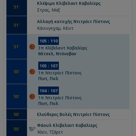
Κλέψιμο
Κλίβελαντ Καβαλίερς
51
'
Στρας, Μαξ
Αλλαγή κατοχής
Ντιτρόιτ Πίστονς
51
'
Κάνινγκχαμ, Κέιντ
105
:
110
51
'
3
π
Κλίβελαντ Καβαλίερς
Μίτσελ, Ντόνοβαν
105
:
107
50
'
1
π
Ντιτρόιτ Πίστονς
Πιντ, Πολ
104
:
107
50
'
1
π
Ντιτρόιτ Πίστονς
Πιντ, Πολ
50
'
Ελεύθερες Βολές
Ντιτρόιτ Πίστονς
Φάουλ
Κλίβελαντ Καβαλίερς
50
'
Άλεν, Τζάρετ