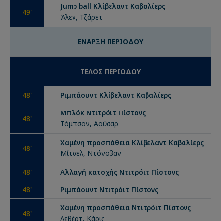
Jump ball
Κλίβελαντ Καβαλίερς
49
'
Άλεν, Τζάρετ
ΕΝΑΡΞΗ ΠΕΡΙΟΔΟΥ
ΤΕΛΟΣ ΠΕΡΙΟΔΟΥ
48
'
Ριμπάουντ
Κλίβελαντ Καβαλίερς
Μπλόκ
Ντιτρόιτ Πίστονς
48
'
Τόμπσον, Αούσαρ
Χαμένη προσπάθεια
Κλίβελαντ Καβαλίερς
48
'
Μίτσελ, Ντόνοβαν
48
'
Αλλαγή κατοχής
Ντιτρόιτ Πίστονς
48
'
Ριμπάουντ
Ντιτρόιτ Πίστονς
Χαμένη προσπάθεια
Ντιτρόιτ Πίστονς
48
'
Λεβέρτ, Κάρις