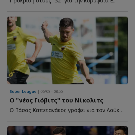
Πρόκριση στους "32" για την κορυφαία Ε...
Super League
| 06/08 - 08:55
O "νέος Γιόβιτς" του Νίκολιτς
Ο Τάσος Καπετανάκος γράφει για τον Λούκα Γιόβιτς που ε...