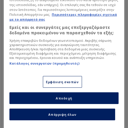
Στατιστικά Διοργάνωσης
Jonathan Buatu
3
της ιστοσελίδας, εάν υπάρχει]. Οι επιλογές σας θα τεθούν σε ισχύ
Αμυντικός
στον Ιστότοπος. Για περισσότερες λεπτομέρειες ανατρέξτε στην
Πολιτική Απορρήτου μας.
Περισσότερες πληροφορίες σχετικά
με το απόρρητό σας
Clinton Mata
4
Εμείς και οι συνεργάτες μας επεξεργαζόμαστε
Αμυντικός
δεδομένα προκειμένου να παρασχεθούν τα εξής:
Χρήση επακριβών δεδομένων γεωεντοπισμού. Ακριβής σάρωση
χαρακτηριστικών συσκευής για αναγνώριση ταυτότητας.
Nurio Fortuna
2
Αποθήκευση ή/και πρόσβαση στα δεδομένα μιας συσκευής.
Αμυντικός
Εξατομικευμένη διαφήμιση και περιεχόμενο, μέτρηση διαφήμισης
Υπηρεσία μη διαθέσιμη
και περιεχομένου, έρευνα κοινού και ανάπτυξη υπηρεσιών.
Κατάλογος συνεργατών (προμηθευτές)
Η υπηρεσία δεν είναι διαθέσιμη. Δοκιμάστε ξανά αργότερα.
Eddie Afonso
21
Αμυντικός
Εμφάνιση σκοπών
David Carmo
5
Αμυντικός
Αποδοχή
To Carneiro
13
Απόρριψη όλων
Αμυντικός