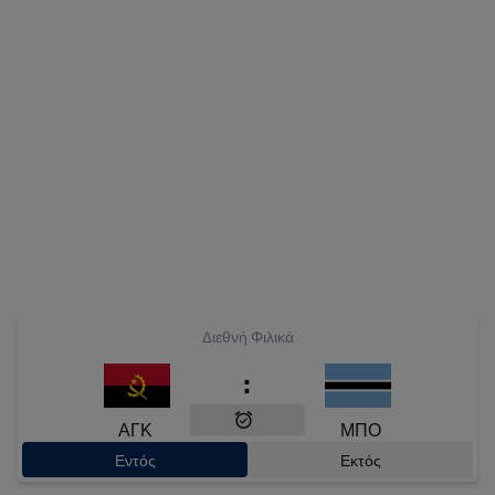
Διεθνή Φιλικά
:
ΑΓΚ
ΜΠΟ
Εντός
Εκτός