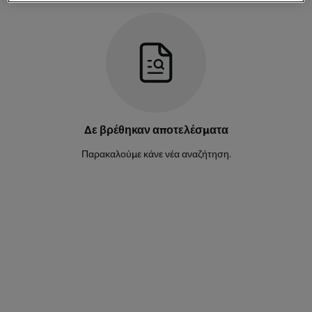
Rui Modesto
25
Αμυντικός
Kialonda Gaspar
6
Αμυντικός
Pedro Bondo
28
Δε βρέθηκαν αποτελέσματα
Αμυντικός
Παρακαλούμε κάνε νέα αναζήτηση.
Fredy
16
Μέσος
Maestro
8
Μέσος
Beni Mukendi
15
Μέσος