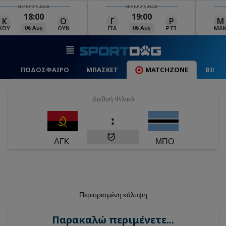
UE
UEFA EUROPA LEAGUE
UEFA EUROPA LEAGUE
19:00
19:00
Ο
Γ
Ρ
Μ
06 Αυγ
06 Αυγ
ΟΥΝ
ΓΙΑ
ΡΈΙ
ΜΑΚ
ΠΟΔΟΣΦΑΙΡΟ
ΜΠΑΣΚΕΤ
MATCHZONE
ΒΙΝΤ
Διεθνή Φιλικά
:
ΑΓΚ
ΜΠΟ
Περιορισμένη κάλυψη
Παρακαλώ περιμένετε...