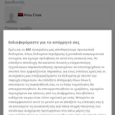
Διευθυντής
Aliou Cisse
Πλήρης ομάδα
Hugo Marques
1
Ενδιαφερόμαστε για το απόρρητό σας
Τερματοφύλακας
Εμείς και οι
603
συνεργάτες μας αποθηκεύουμε προσωπικά
δεδομένα, όπως δεδομένα περιήγησης ή μοναδικά αναγνωριστικά
στοιχεία, και έχουμε πρόσβαση σε αυτά στη συσκευή σας. Αν
Antonio Signori
12
επιλέξετε Αποδοχή, θα καταστεί δυνατή η ενεργοποίηση
Τερματοφύλακας
τεχνολογιών παρακολούθησης προκειμένου να υποστηριχθούν οι
σκοποί που εμφανίζονται παρακάτω, για τους οποίους εμείς και οι
συνεργάτες μας επεξεργαζόμαστε τα δεδομένα με σκοπό την
Neblu
22
παροχή υπηρεσιών. Αν επιλέξετε Απόρριψη όλων όλων ή
Τερματοφύλακας
αποσύρετε τη συγκατάθεσή σας, οι εν λόγω τεχνολογίες θα
απενεργοποιηθούν. Αν απενεργοποιηθούν οι ιχνηλάτες, ορισμένο
περιεχόμενο και κάποιες από τις διαφημίσεις που βλέπετε
ενδέχεται να μην είναι τόσο σχετικές με εσάς. Μπορείτε να
Agostinho Calunga
26
επανεμφανίσετε αυτό το μενού για να αλλάξετε τις επιλογές σας ή
Τερματοφύλακας
να αποσύρετε τη συναίνεσή σας ανά πάσα στιγμή πατώντας τον
σύνδεσμο Διαχείριση προτιμήσεων στο κάτω μέρος της
ιστοσελίδας [ή το αιωρούμενο εικονίδιο στο κάτω αριστερό μέρος