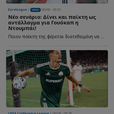
Euroleague
|
06/08 - 09:36
VIDEO
Νέο σενάριο: Δίνει και παίκτη ως
αντάλλαγμα για Γουόκαπ η
Ντουμπάι!
Ποιον παίκτη της φέρεται διατεθειμένη να δώσει στον Ο...
UEFA Conference League
| 06/08 - 09:28