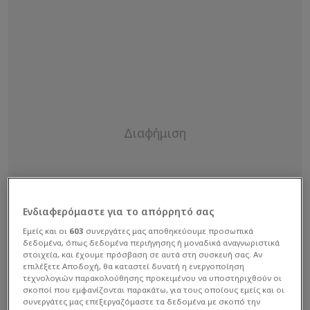
Ενδιαφερόμαστε για το απόρρητό σας
Εμείς και οι
603
συνεργάτες μας αποθηκεύουμε προσωπικά
δεδομένα, όπως δεδομένα περιήγησης ή μοναδικά αναγνωριστικά
στοιχεία, και έχουμε πρόσβαση σε αυτά στη συσκευή σας. Αν
επιλέξετε Αποδοχή, θα καταστεί δυνατή η ενεργοποίηση
τεχνολογιών παρακολούθησης προκειμένου να υποστηριχθούν οι
σκοποί που εμφανίζονται παρακάτω, για τους οποίους εμείς και οι
συνεργάτες μας επεξεργαζόμαστε τα δεδομένα με σκοπό την