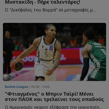
Μυστακίδη - Πήρε ταλεντάρες!
Ο “Δικέφαλος του Βορρά” σε μεταγραφές μ...
Basket League
| 05/08 - 14:08
"Φτιαγμένος" ο Μπριν Ταϊρί! Μένει
στον ΠΑΟΚ και τρελαίνει τους οπαδούς
Ο Αμερικανός γκαρντ εξέφρασε την ικανοποίησή του για τ...