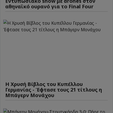
Εντυπωσιακό show με drones στον
αθηναϊκό ουρανό για το Final Four
Η Χρυσή Βίβλος του Κυπέλλου
Γερμανίας - Έφτασε τους 21 τίτλους η
Μπάγερν Μονάχου