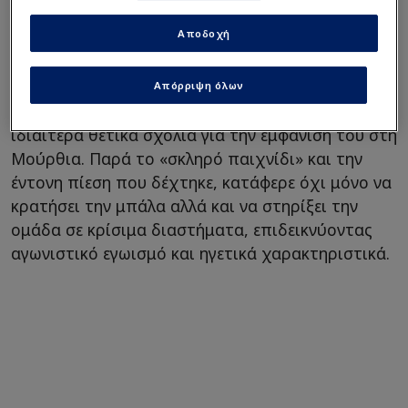
Παίκτης της Euroleague για
τον ΠΑΟΚ!
Αποδοχή
Απόρριψη όλων
Η περίπτωση Ταερί:
Ο παίκτης δέχτηκε
ιδιαίτερα θετικά σχόλια για την εμφάνισή του στη
Μούρθια. Παρά το «σκληρό παιχνίδι» και την
έντονη πίεση που δέχτηκε, κατάφερε όχι μόνο να
κρατήσει την μπάλα αλλά και να στηρίξει την
ομάδα σε κρίσιμα διαστήματα, επιδεικνύοντας
αγωνιστικό εγωισμό και ηγετικά χαρακτηριστικά.