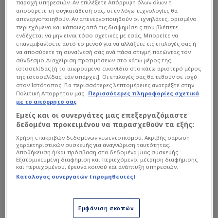
παροχή υπηρεσιών. Αν επιλέξετε Απόρριψη όλων όλων ή
αποσύρετε τη συγκατάθεσή σας, οι εν λόγω τεχνολογίες θα
απενεργοποιηθούν. Αν απενεργοποιηθούν οι ιχνηλάτες, ορισμένο
Η Πρόκληση με την Μπιλμπάο
περιεχόμενο και κάποιες από τις διαφημίσεις που βλέπετε
και η «Μετάλλαξη» στη
ενδέχεται να μην είναι τόσο σχετικές με εσάς. Μπορείτε να
επανεμφανίσετε αυτό το μενού για να αλλάξετε τις επιλογές σας ή
Μούρθια
να αποσύρετε τη συναίνεσή σας ανά πάσα στιγμή πατώντας τον
σύνδεσμο Διαχείριση προτιμήσεων στο κάτω μέρος της
ιστοσελίδας [ή το αιωρούμενο εικονίδιο στο κάτω αριστερό μέρος
της ιστοσελίδας, εάν υπάρχει]. Οι επιλογές σας θα τεθούν σε ισχύ
Η πρόσφατη εικόνα του ΠΑΟΚ στις ευρωπαϊκές
στον Ιστότοπος. Για περισσότερες λεπτομέρειες ανατρέξτε στην
του υποχρεώσεις, και ιδιαίτερα η αναμέτρηση με
Πολιτική Απορρήτου μας.
Περισσότερες πληροφορίες σχετικά
με το απόρρητό σας
τη Μούρθια, αποτέλεσε κεντρικό σημείο
Εμείς και οι συνεργάτες μας επεξεργαζόμαστε
συζήτησης. Παρά τις δυσκολίες, η ομάδα έδειξε
δεδομένα προκειμένου να παρασχεθούν τα εξής:
χαρακτήρα, με ορισμένους παίκτες να
Χρήση επακριβών δεδομένων γεωεντοπισμού. Ακριβής σάρωση
ξεχωρίζουν για την προσωπικότητά τους.
χαρακτηριστικών συσκευής για αναγνώριση ταυτότητας.
Αποθήκευση ή/και πρόσβαση στα δεδομένα μιας συσκευής.
Εξατομικευμένη διαφήμιση και περιεχόμενο, μέτρηση διαφήμισης
και περιεχομένου, έρευνα κοινού και ανάπτυξη υπηρεσιών.
Διαβάστε επίσης...
Κατάλογος συνεργατών (προμηθευτές)
ΠΑΟΚ: Προπονήθηκαν Μεϊτέ
και Κένι
Εμφάνιση σκοπών