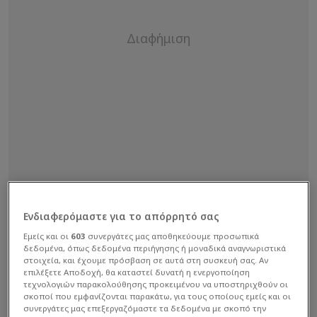
Ενδιαφερόμαστε για το απόρρητό σας
Εμείς και οι
603
συνεργάτες μας αποθηκεύουμε προσωπικά
δεδομένα, όπως δεδομένα περιήγησης ή μοναδικά αναγνωριστικά
στοιχεία, και έχουμε πρόσβαση σε αυτά στη συσκευή σας. Αν
Ο ταλαντούχος γκαρντ είχε να διαλέξει ανάμεσα
επιλέξετε Αποδοχή, θα καταστεί δυνατή η ενεργοποίηση
τεχνολογιών παρακολούθησης προκειμένου να υποστηριχθούν οι
στο Νορθ Καρολάινα και το Σεντ Τζονς, με τον
σκοποί που εμφανίζονται παρακάτω, για τους οποίους εμείς και οι
Ρικ Πιτίνο να είναι ο προπονητής της δεύτερης
συνεργάτες μας επεξεργαζόμαστε τα δεδομένα με σκοπό την