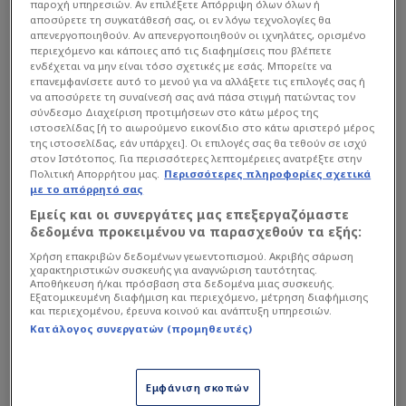
παροχή υπηρεσιών. Αν επιλέξετε Απόρριψη όλων όλων ή
ομάδας.
αποσύρετε τη συγκατάθεσή σας, οι εν λόγω τεχνολογίες θα
απενεργοποιηθούν. Αν απενεργοποιηθούν οι ιχνηλάτες, ορισμένο
περιεχόμενο και κάποιες από τις διαφημίσεις που βλέπετε
ενδέχεται να μην είναι τόσο σχετικές με εσάς. Μπορείτε να
Διαβάστε επίσης...
επανεμφανίσετε αυτό το μενού για να αλλάξετε τις επιλογές σας ή
να αποσύρετε τη συναίνεσή σας ανά πάσα στιγμή πατώντας τον
Η άβολη αλήθεια του
σύνδεσμο Διαχείριση προτιμήσεων στο κάτω μέρος της
Άταμαν και η πρώτη αλλαγή
ιστοσελίδας [ή το αιωρούμενο εικονίδιο στο κάτω αριστερό μέρος
στον Παναθηναϊκό
της ιστοσελίδας, εάν υπάρχει]. Οι επιλογές σας θα τεθούν σε ισχύ
στον Ιστότοπος. Για περισσότερες λεπτομέρειες ανατρέξτε στην
Πολιτική Απορρήτου μας.
Περισσότερες πληροφορίες σχετικά
Χτύπημα Γιαννακόπουλου
με το απόρρητό σας
με Ντόρσεϊ, Όσμαν - Γιατί
Εμείς και οι συνεργάτες μας επεξεργαζόμαστε
αποθέωσε τον Τούρκο (vid)
δεδομένα προκειμένου να παρασχεθούν τα εξής:
Χρήση επακριβών δεδομένων γεωεντοπισμού. Ακριβής σάρωση
χαρακτηριστικών συσκευής για αναγνώριση ταυτότητας.
Αποθήκευση ή/και πρόσβαση στα δεδομένα μιας συσκευής.
Εξατομικευμένη διαφήμιση και περιεχόμενο, μέτρηση διαφήμισης
Ο άλλοτε τεχνικός του Παναθηναϊκού είχε…
και περιεχομένου, έρευνα κοινού και ανάπτυξη υπηρεσιών.
σταμπάρει τον 20χρονο άσο, που ήταν
Κατάλογος συνεργατών (προμηθευτές)
εξαιρετικός στη φετινή σεζόν με το Βιρτζίνια Τεκ,
και φερόταν να τον «πρεσάρει», προκειμένου να
Εμφάνιση σκοπών
πει το «ναι» και να βρεθεί από τη νέα αγωνιστική