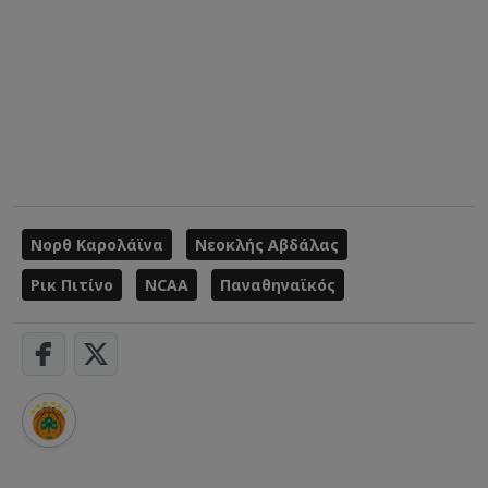
Νορθ Καρολάϊνα
Νεοκλής Αβδάλας
Ρικ Πιτίνο
NCAA
Παναθηναϊκός