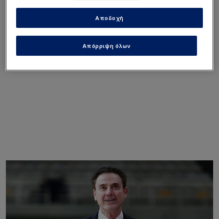
περίοδο στο Σεντ Τζονς.
Αποδοχή
Απόρριψη όλων