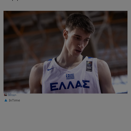
InTime