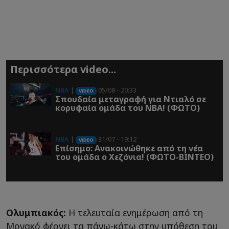
Περισσότερα video...
NBA
|
05/08 - 20:33
VIDEO
Σπουδαία μεταγραφή για Ντιαλό σε
κορυφαία ομάδα του NBA! (ΦΩΤΟ)
NBA
|
31/07 - 19:12
VIDEO
Επίσημο: Ανακοινώθηκε από τη νέα
του ομάδα ο Χεζόνια! (ΦΩΤΟ-ΒΙΝΤΕΟ)
Ολυμπιακός:
Η τελευταία ενημέρωση από τη
Μονακό φέρνει τα πάνω-κάτω στην υπόθεση του