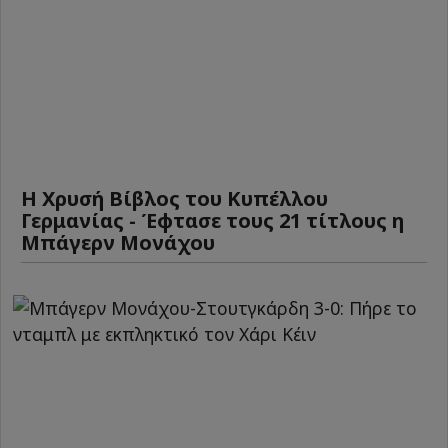
Η Χρυσή Βίβλος του Κυπέλλου
Γερμανίας - Έφτασε τους 21 τίτλους η
Μπάγερν Μονάχου