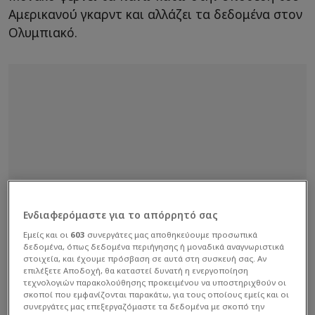
Αμερικανού γκαρντ και αλλάζει τα δεδομένα στον
Ολυμπιακό.
Ενδιαφερόμαστε για το απόρρητό σας
Εμείς και οι
603
συνεργάτες μας αποθηκεύουμε προσωπικά
δεδομένα, όπως δεδομένα περιήγησης ή μοναδικά αναγνωριστικά
στοιχεία, και έχουμε πρόσβαση σε αυτά στη συσκευή σας. Αν
επιλέξετε Αποδοχή, θα καταστεί δυνατή η ενεργοποίηση
τεχνολογιών παρακολούθησης προκειμένου να υποστηριχθούν οι
σκοποί που εμφανίζονται παρακάτω, για τους οποίους εμείς και οι
συνεργάτες μας επεξεργαζόμαστε τα δεδομένα με σκοπό την