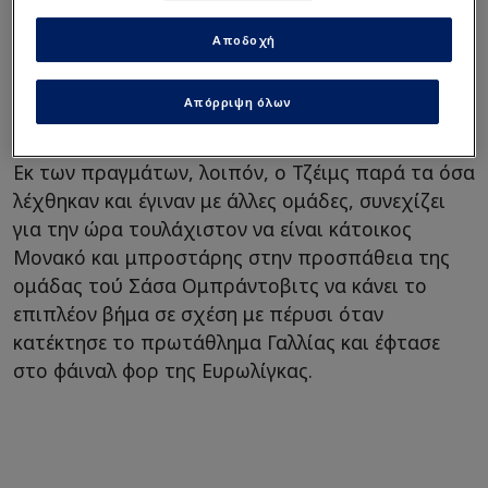
να ετοιμάζεται για την επόμενη περίοδο, εκτός κι
Αποδοχή
αλλάξει κάτι εντυπωσιακά τις επόμενες ημέρες ή
εάν γίνει πρόταση που θα πλησιάζει το ένα
Απόρριψη όλων
εκτοαμμύριο ευρώ!
Εκ των πραγμάτων, λοιπόν, ο Τζέιμς παρά τα όσα
λέχθηκαν και έγιναν με άλλες ομάδες, συνεχίζει
για την ώρα τουλάχιστον να είναι κάτοικος
Μονακό και μπροστάρης στην προσπάθεια της
ομάδας τού Σάσα Ομπράντοβιτς να κάνει το
επιπλέον βήμα σε σχέση με πέρυσι όταν
κατέκτησε το πρωτάθλημα Γαλλίας και έφτασε
στο φάιναλ φορ της Ευρωλίγκας.