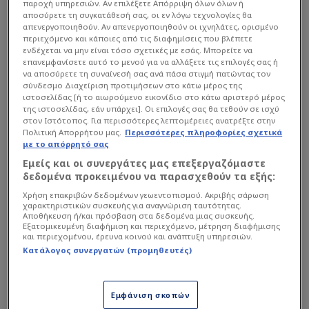
παροχή υπηρεσιών. Αν επιλέξετε Απόρριψη όλων όλων ή
αποσύρετε τη συγκατάθεσή σας, οι εν λόγω τεχνολογίες θα
απενεργοποιηθούν. Αν απενεργοποιηθούν οι ιχνηλάτες, ορισμένο
περιεχόμενο και κάποιες από τις διαφημίσεις που βλέπετε
ενδέχεται να μην είναι τόσο σχετικές με εσάς. Μπορείτε να
επανεμφανίσετε αυτό το μενού για να αλλάξετε τις επιλογές σας ή
να αποσύρετε τη συναίνεσή σας ανά πάσα στιγμή πατώντας τον
σύνδεσμο Διαχείριση προτιμήσεων στο κάτω μέρος της
ιστοσελίδας [ή το αιωρούμενο εικονίδιο στο κάτω αριστερό μέρος
της ιστοσελίδας, εάν υπάρχει]. Οι επιλογές σας θα τεθούν σε ισχύ
στον Ιστότοπος. Για περισσότερες λεπτομέρειες ανατρέξτε στην
Πολιτική Απορρήτου μας.
Περισσότερες πληροφορίες σχετικά
με το απόρρητό σας
Εμείς και οι συνεργάτες μας επεξεργαζόμαστε
δεδομένα προκειμένου να παρασχεθούν τα εξής:
Χρήση επακριβών δεδομένων γεωεντοπισμού. Ακριβής σάρωση
Η διοίκηση της γαλλικής ομάδας έκανε ξεκάθαρο
χαρακτηριστικών συσκευής για αναγνώριση ταυτότητας.
στην πλευρά του παίκτη πως δεν επιθυμεί να
Αποθήκευση ή/και πρόσβαση στα δεδομένα μιας συσκευής.
Εξατομικευμένη διαφήμιση και περιεχόμενο, μέτρηση διαφήμισης
μπει σε συζητήσεις αποδέσμευσης, αφού τον
και περιεχομένου, έρευνα κοινού και ανάπτυξη υπηρεσιών.
θεωρεί αναπόσπαστο μέλος του ρόστερ. Ο Τζέιμς
Κατάλογος συνεργατών (προμηθευτές)
μάλιστα θα ξεκινήσει κανονικά την προετοιμασία
του με τη Μονακό ενόψει της νέας σεζόν, με τον
Εμφάνιση σκοπών
Αμερικανό να βρίσκεται ήδη στο Πριγκιπάτο και