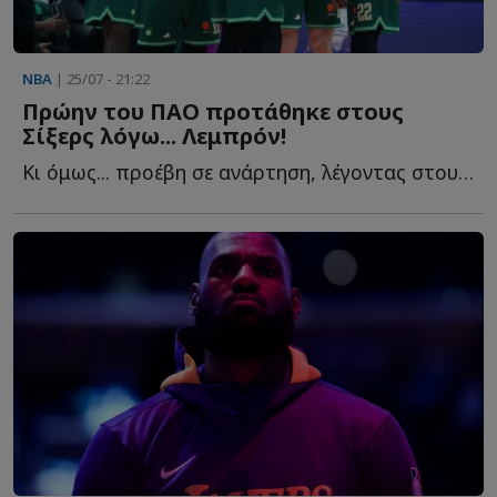
NBA
| 25/07 - 21:22
Πρώην του ΠΑΟ προτάθηκε στους
Σίξερς λόγω... Λεμπρόν!
Κι όμως... προέβη σε ανάρτηση, λέγοντας στους Σίξερς ό...