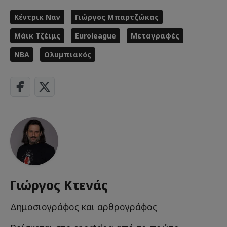
Κέντρικ Ναν
Γιώργος Μπαρτζώκας
Μάικ Τζέιμς
Euroleague
Μεταγραφές
NBA
Ολυμπιακός
Γιώργος Κτενάς
Δημοσιογράφος και αρθρογράφος