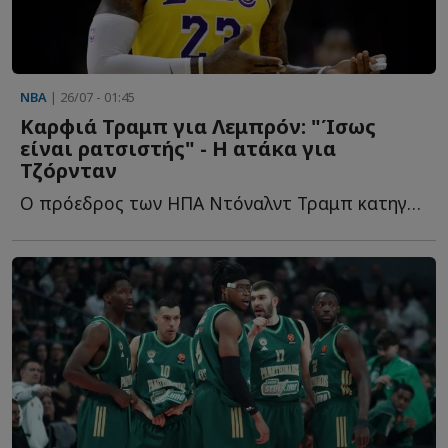
NBA
| 26/07 - 01:45
Καρφιά Τραμπ για Λεμπρόν: "Ίσως
είναι ρατσιστής" - Η ατάκα για
Τζόρνταν
Ο πρόεδρος των ΗΠΑ Ντόναλντ Τραμπ κατηγόρησε τον σταρ τ...