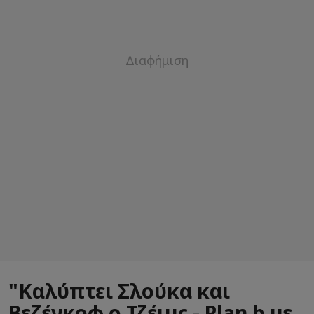
"Καλύπτει Σλούκα και
Βεζένκοφ ο Τζέιμς - Plan b με