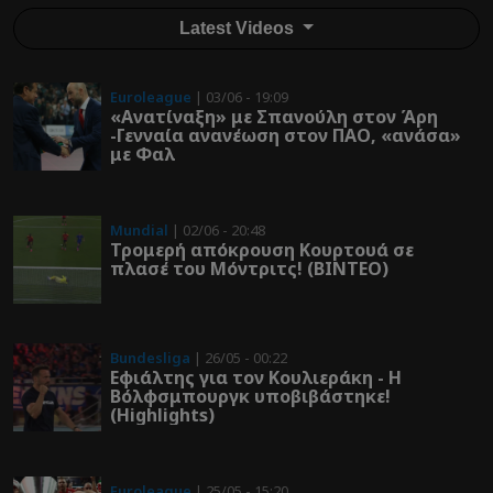
Latest Videos
Euroleague
| 03/06 - 19:09
«Ανατίναξη» με Σπανούλη στον Άρη
-Γενναία ανανέωση στον ΠΑΟ, «ανάσα»
με Φαλ
Mundial
| 02/06 - 20:48
Τρομερή απόκρουση Κουρτουά σε
πλασέ του Μόντριτς! (ΒΙΝΤΕΟ)
Bundesliga
| 26/05 - 00:22
Εφιάλτης για τον Κουλιεράκη - Η
Βόλφσμπουργκ υποβιβάστηκε!
(Highlights)
Euroleague
| 25/05 - 15:20