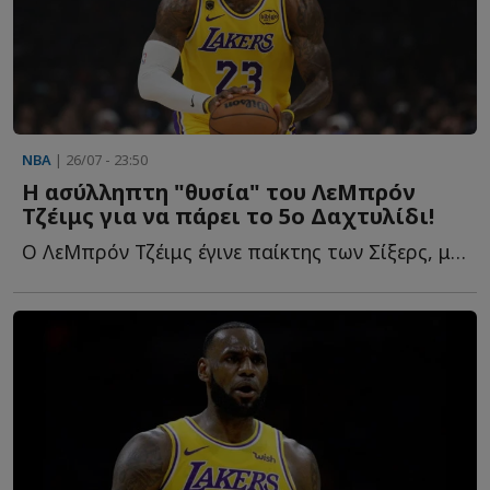
NBA
| 26/07 - 23:50
Η ασύλληπτη "θυσία" του ΛεΜπρόν
Τζέιμς για να πάρει το 5ο Δαχτυλίδι!
Ο ΛεΜπρόν Τζέιμς έγινε παίκτης των Σίξερς, με τρόπο π...