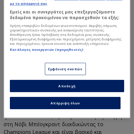
Οι Πράσινοι κάνουν μια εξαιρετική σεζόν με τον
με το απόρρητό σας
Μάζη στον πάγκο και η διαφαινόμενη εκλογή του
Εμείς και οι συνεργάτες μας επεξεργαζόμαστε
Δημήτρη Βρανόπουλου στον προεδρικό θώκο
δεδομένα προκειμένου να παρασχεθούν τα εξής:
του συλλόγου συνοδευόμενος από επιφανείς
Χρήση επακριβών δεδομένων γεωεντοπισμού. Ακριβής σάρωση
χαρακτηριστικών συσκευής για αναγνώριση ταυτότητας.
επιχειρηματίες, ανοίγουν την... όρεξη σε όλους
Αποθήκευση ή/και πρόσβαση στα δεδομένα μιας συσκευής.
Εξατομικευμένη διαφήμιση και περιεχόμενο, μέτρηση διαφήμισης
στο τμήμα πόλο.
και περιεχομένου, έρευνα κοινού και ανάπτυξη υπηρεσιών.
Κατάλογος συνεργατών (προμηθευτές)
Διαβάστε επίσης...
Εμφάνιση σκοπών
Βρανόπουλος: «Θα
απογειωθεί ο
Παναθηναϊκός με
Αποδοχή
Βοτανικό» -Ατάκα για
Αλαφούζο
Απόρριψη όλων
Ο Σκουμπάκης (2,03) είναι στην πιο παραγωγική
ηλικία των 28 ετών, αγωνίζεται αυτή τη στιγμή
στη Νόβι Μπέογκραντ διεκδικώντας το
Champions League και είναι βασικό και