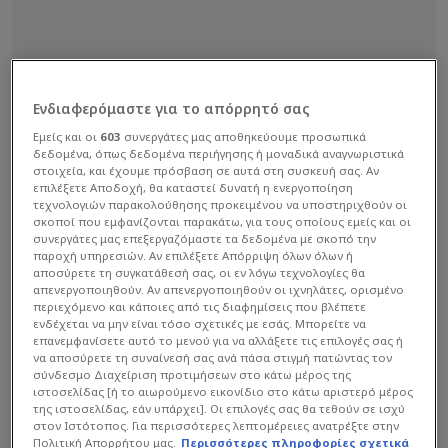
Ενδιαφερόμαστε για το απόρρητό σας
Εμείς και οι
603
συνεργάτες μας αποθηκεύουμε προσωπικά
δεδομένα, όπως δεδομένα περιήγησης ή μοναδικά αναγνωριστικά
στοιχεία, και έχουμε πρόσβαση σε αυτά στη συσκευή σας. Αν
επιλέξετε Αποδοχή, θα καταστεί δυνατή η ενεργοποίηση
τεχνολογιών παρακολούθησης προκειμένου να υποστηριχθούν οι
σκοποί που εμφανίζονται παρακάτω, για τους οποίους εμείς και οι
συνεργάτες μας επεξεργαζόμαστε τα δεδομένα με σκοπό την
παροχή υπηρεσιών. Αν επιλέξετε Απόρριψη όλων όλων ή
αποσύρετε τη συγκατάθεσή σας, οι εν λόγω τεχνολογίες θα
απενεργοποιηθούν. Αν απενεργοποιηθούν οι ιχνηλάτες, ορισμένο
περιεχόμενο και κάποιες από τις διαφημίσεις που βλέπετε
ενδέχεται να μην είναι τόσο σχετικές με εσάς. Μπορείτε να
επανεμφανίσετε αυτό το μενού για να αλλάξετε τις επιλογές σας ή
να αποσύρετε τη συναίνεσή σας ανά πάσα στιγμή πατώντας τον
σύνδεσμο Διαχείριση προτιμήσεων στο κάτω μέρος της
ιστοσελίδας [ή το αιωρούμενο εικονίδιο στο κάτω αριστερό μέρος
της ιστοσελίδας, εάν υπάρχει]. Οι επιλογές σας θα τεθούν σε ισχύ
στον Ιστότοπος. Για περισσότερες λεπτομέρειες ανατρέξτε στην
Πολιτική Απορρήτου μας.
Περισσότερες πληροφορίες σχετικά