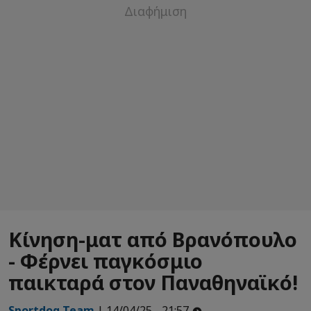
Κίνηση-ματ από Βρανόπουλο
- Φέρνει παγκόσμιο
παικταρά στον Παναθηναϊκό!
Sportdog Team
| 14/04/25 - 21:57