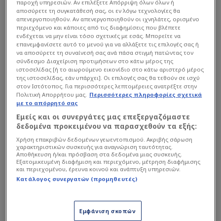
του Ολυμπιακού, Πιέρ Κούντε, έμεινε στον πάγκο.
παροχή υπηρεσιών. Αν επιλέξετε Απόρριψη όλων όλων ή
αποσύρετε τη συγκατάθεσή σας, οι εν λόγω τεχνολογίες θα
απενεργοποιηθούν. Αν απενεργοποιηθούν οι ιχνηλάτες, ορισμένο
Το ματς
περιεχόμενο και κάποιες από τις διαφημίσεις που βλέπετε
ενδέχεται να μην είναι τόσο σχετικές με εσάς. Μπορείτε να
επανεμφανίσετε αυτό το μενού για να αλλάξετε τις επιλογές σας ή
να αποσύρετε τη συναίνεσή σας ανά πάσα στιγμή πατώντας τον
σύνδεσμο Διαχείριση προτιμήσεων στο κάτω μέρος της
ιστοσελίδας [ή το αιωρούμενο εικονίδιο στο κάτω αριστερό μέρος
της ιστοσελίδας, εάν υπάρχει]. Οι επιλογές σας θα τεθούν σε ισχύ
στον Ιστότοπος. Για περισσότερες λεπτομέρειες ανατρέξτε στην
Πολιτική Απορρήτου μας.
Περισσότερες πληροφορίες σχετικά
με το απόρρητό σας
Εμείς και οι συνεργάτες μας επεξεργαζόμαστε
δεδομένα προκειμένου να παρασχεθούν τα εξής:
Χρήση επακριβών δεδομένων γεωεντοπισμού. Ακριβής σάρωση
χαρακτηριστικών συσκευής για αναγνώριση ταυτότητας.
Αποθήκευση ή/και πρόσβαση στα δεδομένα μιας συσκευής.
Εξατομικευμένη διαφήμιση και περιεχόμενο, μέτρηση διαφήμισης
και περιεχομένου, έρευνα κοινού και ανάπτυξη υπηρεσιών.
Κατάλογος συνεργατών (προμηθευτές)
Οι Ελβετοί πήραν από το ξεκίνημα τον έλεγχο
του αγώνα, όμως το Καμερούν ήταν αυτό που
Εμφάνιση σκοπών