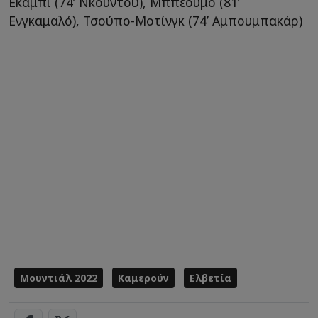
Εκαμπί (74’ Νκουντού), Μππεουμό (81’
Ενγκαμαλό), Τσούπο-Μοτίνγκ (74’ Aμπουμπακάρ)
Μουντιάλ 2022
Καμερούν
Ελβετία