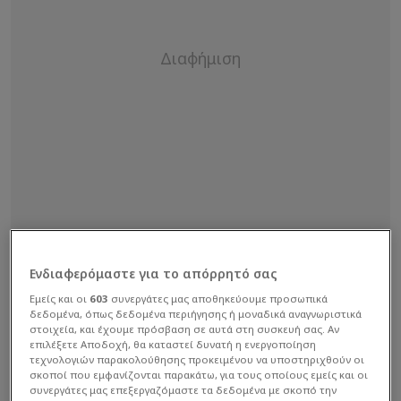
Ενδιαφερόμαστε για το απόρρητό σας
Εμείς και οι
603
συνεργάτες μας αποθηκεύουμε προσωπικά
δεδομένα, όπως δεδομένα περιήγησης ή μοναδικά αναγνωριστικά
στοιχεία, και έχουμε πρόσβαση σε αυτά στη συσκευή σας. Αν
επιλέξετε Αποδοχή, θα καταστεί δυνατή η ενεργοποίηση
Με βασικό τον Νικολά Ενκουλού του Άρη ξεκίνησε
τεχνολογιών παρακολούθησης προκειμένου να υποστηριχθούν οι
το παιχνίδι η ομάδα του Καμερούν, ενώ ο άσος
σκοποί που εμφανίζονται παρακάτω, για τους οποίους εμείς και οι
συνεργάτες μας επεξεργαζόμαστε τα δεδομένα με σκοπό την