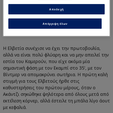
απειλούσε περισσότερο, βγάζοντας πολύ
επικίνδυνες αντεπιθέσεις. Στο 10' οι Αφρικανοί
Αποδοχή
απείλησαν για πρώτη φορά με τους Μπεούμο και
Εκαμπί, ενώ στο 14' ο Τσούπο-Μότινγκ βγήκε τετ-
Απόρριψη όλων
α-τετ με τον Ζόμερ, όμως ο Ελβετός κίπερ
μπλόκαρε.
Η Ελβετία συνέχισε να έχει την πρωτοβουλία,
αλλά να είναι πολύ φλύαρη και να μην απειλεί την
εστία του Καμερούν, που είχε ακόμα μία
σημαντική φάση με τον Εκαμπί στο 35', με τον
Βίντμερ να απομακρύνει σωτήρια. Η πρώτη καλή
στιγμή για τους Ελβετούς ήρθε στις
καθυστερήσεις του πρώτου μέρους, όταν ο
Ακάντζι σηκώθηκε ψηλότερα από όλους μετά από
εκτέλεση κόρνερ, αλλά έστειλε τη μπάλα λίγο άουτ
με κεφαλιά.