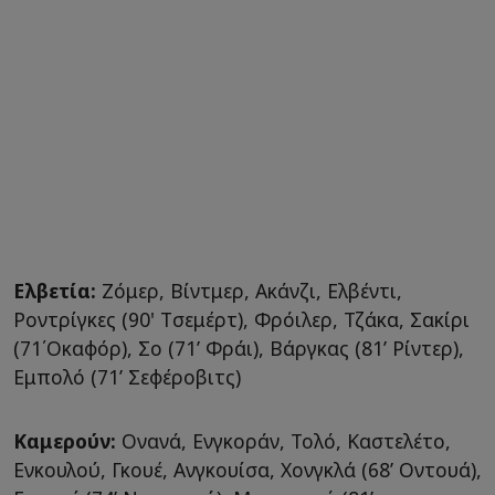
Ελβετία:
Ζόμερ, Βίντμερ, Ακάνζι, Ελβέντι,
Ροντρίγκες (90' Tσεμέρτ), Φρόιλερ, Τζάκα, Σακίρι
(71΄Οκαφόρ), Σο (71’ Φράι), Βάργκας (81’ Ρίντερ),
Εμπολό (71’ Σεφέροβιτς)
Καμερούν:
Ονανά, Ενγκοράν, Τολό, Καστελέτο,
Ενκουλού, Γκουέ, Ανγκουίσα, Χονγκλά (68’ Οντουά),