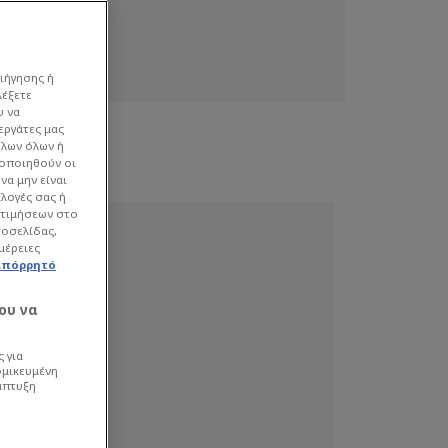
ιήγησης ή
λέξετε
υ να
εργάτες μας
όλων όλων ή
γοποιηθούν οι
να μην είναι
ιλογές σας ή
οτιμήσεων στο
τοσελίδας,
μέρειες
απόρρητό
ου να
 για
ομικευμένη
άπτυξη