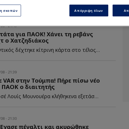
Μόλις στα 17 δευτερόλεπτα σκόραρε η Άντερλεχτ για το 0-...
ση σκοπών
Απόρριψη όλων
Απ
08 - 21:49
άτα για ΠΑΟΚ! Χάνει τη ρεβάνς
τ ο Χατζηδιάκος
Ο διεθνής αμυντικός δέχτηκε κίτρινη κάρτα στο τέλος τ...
08 - 21:39
 VAR στην Τούμπα! Πήρε πίσω νέο
 ΠΑΟΚ ο διαιτητής
Ο διαιτητής Χοσέ Λουίς Μουνουέρα κλήθηκενα εξετάσει τ...
08 - 21:30
Έχασε πέναλτι και ακυρώθηκε