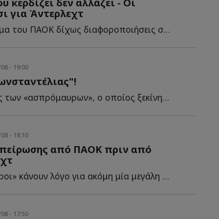
υ κερδίζει δεν αλλάζει - Οι
σι για Άντερλεχτ
Το αρχικό σχήμα του ΠΑΟΚ δίχως διαφοροποιήσεις σε σχέση μ...
08 - 19:00
ωνσταντέλιας"!
Ο πρώην μέσος των «ασπρόμαυρων», ο οποίος ξεκίνησε τ...
08 - 18:10
πείρωσης από ΠΑΟΚ πριν από
εχτ
Οι «ασπρόμαυροι» κάνουν λόγο για ακόμη μία μεγάλη ευρωπαϊκή β...
08 - 17:50