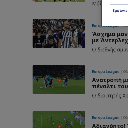
Εμφάνι
Europa League
| 06/
Άσχημα μαντ
με Άντερλεχ
Europa League
| 06/
Ανατροπή με
πέναλτι του
Europa League
| 06/
Αδιανόητο! 