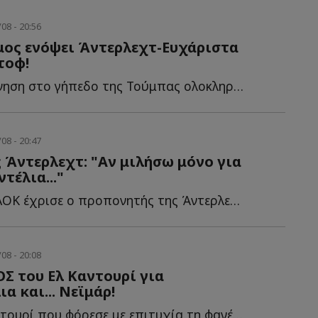
08 - 20:56
μος ενόψει Άντερλεχτ-Ευχάριστα
τοφ!
Με μια προπόνηση στο γήπεδο της Τούμπας ολοκληρώθηκε η...
08 - 20:47
Άντερλεχτ: "Αν μιλήσω μόνο για
τέλια..."
Φαβορί τον ΠΑΟΚ έχρισε ο προπονητής της Άντερλεχτ, Β...
08 - 20:08
Σ του Ελ Καντουρί για
α και... Νεϊμάρ!
Ο Ομάρ Ελ Καντουρί που φόρεσε με επιτυχία τη φανέλα τ...