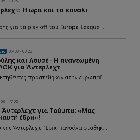
08 - 10:25
ρλεχτ: Η ώρα και το κανάλι
Βάσεις πρόκρισης για τα play off του Europa League προσδοκά να β...
06/08 - 08:22
IDEO
ύλης και Λουσέ - Η ανανεωμένη
ΑΟΚ για Άντερλεχτ
Οι δύο νεοαποκτηθέντες προστέθηκαν στην ευρωπαϊκή λ...
08 - 22:28
 Άντερλεχτ για Τούμπα: «Μας
 καυτή έδρα»!
Ο Ισπανός χαφ της Άντερλεχτ, Έρικ Γιανσάνα στάθηκε κ...