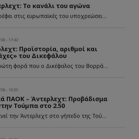
ρλεχτ: Το κανάλι του αγώνα
Ο ΠΑΟΚ επιστρέφει στις ευρωπαϊκές του υποχρεώσεις, υ...
08 - 17:42
εχτ: Προϊστορία, αριθμοί και
άχες» του Δικεφάλου
Αυτή είναι η πρώτη φορά που ο Δικέφαλος του Βορρά συναντά τ...
08 - 16:35
ά ΠΑΟΚ – Άντερλεχτ: Προβάδισμα
την Τούμπα στο 2.50
Ο ΠΑΟΚ φιλοξενεί την Άντερλεχτ στο γήπεδο της Τούμπας, σ...