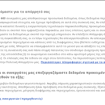
ρόμαστε για το απόρρητό σας
ι
603
συνεργάτες μας αποθηκεύουμε προσωπικά δεδομένα, όπως δεδομένα περ
ναγνωριστικά στοιχεία, και έχουμε πρόσβαση σε αυτά στη συσκευή σας. Αν επι
α καταστεί δυνατή η ενεργοποίηση τεχνολογιών παρακολούθησης προκειμένο
ούν οι σκοποί που εμφανίζονται παρακάτω, για τους οποίους εμείς και οι συν
μαστε τα δεδομένα με σκοπό την παροχή υπηρεσιών. Αν επιλέξετε Απόρριψη 
τη συγκατάθεσή σας, οι εν λόγω τεχνολογίες θα απενεργοποιηθούν. Αν απενερ
 ορισμένο περιεχόμενο και κάποιες από τις διαφημίσεις που βλέπετε ενδέχεται 
κές με εσάς. Μπορείτε να επανεμφανίσετε αυτό το μενού για να αλλάξετε τις επ
08 - 22:47
τε τη συναίνεσή σας ανά πάσα στιγμή πατώντας τον σύνδεσμο Διαχείριση πρ
 της ιστοσελίδας [ή το αιωρούμενο εικονίδιο στο κάτω αριστερό μέρος της ισ
η ρεβάνς του ΠΑΟΚ με Άντερλεχτ -
ι]. Οι επιλογές σας θα τεθούν σε ισχύ στον Ιστότοπος. Για περισσότερες λεπτο
 αν αποκλειστεί
στην Πολιτική Απορρήτου μας.
Περισσότερες πληροφορίες σχετικά με το 
Ο ΠΑΟΚ δεν τα κατάφερε απέναντι στην Άντερλεχτ, ηττήθηκε μ...
αι οι συνεργάτες μας επεξεργαζόμαστε δεδομένα προκειμέν
θούν τα εξής:
ριβών δεδομένων γεωεντοπισμού. Ακριβής σάρωση χαρακτηριστικών συσκευής
 ταυτότητας. Αποθήκευση ή/και πρόσβαση στα δεδομένα μιας συσκευής. Εξατ
08 - 22:43
και περιεχόμενο, μέτρηση διαφήμισης και περιεχομένου, έρευνα κοινού και αν
ένος ΠΑΟΚ - Ήττα και πολύ
.
ς συνεργατών (προμηθευτές)
στολή στις Βρυξέλλες (Vid)