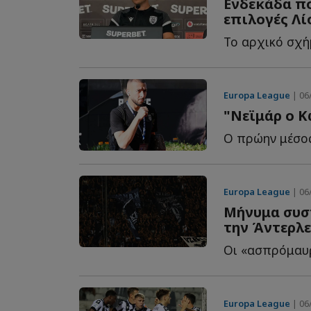
Ενδεκάδα πο
επιλογές Λί
Europa League
| 06/
"Νεϊμάρ ο Κ
Europa League
| 06/
Μήνυμα συσ
την Άντερλ
Europa League
| 06/