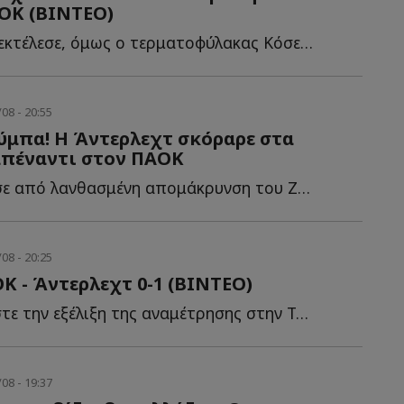
ΟΚ (ΒΙΝΤΕΟ)
Ο Μιχαηλίδης εκτέλεσε, όμως ο τερματοφύλακας Κόσεμανς α...
08 - 20:55
ύμπα! Η Άντερλεχτ σκόραρε στα
απέναντι στον ΠΑΟΚ
Η φάση ξεκίνησε από λανθασμένη απομάκρυνση του Ζίβκοβιτς, μ...
08 - 20:25
Κ - Άντερλεχτ 0-1 (ΒΙΝΤΕΟ)
Παρακολουθήστε την εξέλιξη της αναμέτρησης στην Τούμπα γ...
08 - 19:37