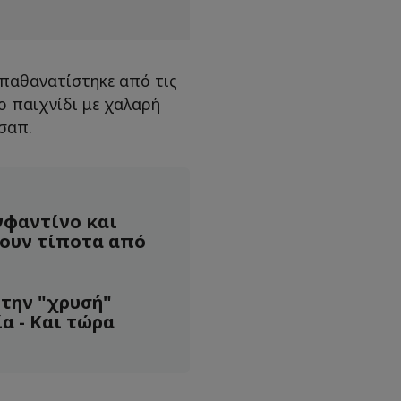
παθανατίστηκε από τις
ο παιχνίδι με χαλαρή
σαπ.
νφαντίνο και
ζουν τίποτα από
 την "χρυσή"
α - Και τώρα