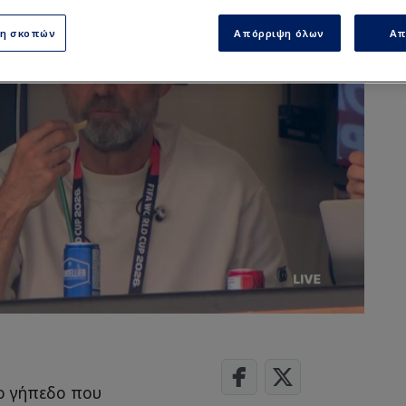
ση σκοπών
Απόρριψη όλων
Απ
το γήπεδο που