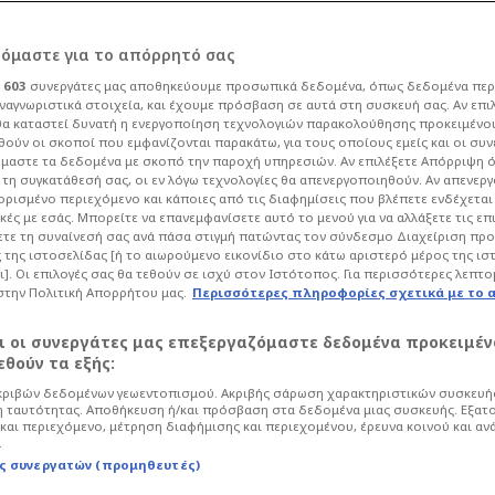
ρόμαστε για το απόρρητό σας
ι
603
συνεργάτες μας αποθηκεύουμε προσωπικά δεδομένα, όπως δεδομένα περ
ναγνωριστικά στοιχεία, και έχουμε πρόσβαση σε αυτά στη συσκευή σας. Αν επι
α καταστεί δυνατή η ενεργοποίηση τεχνολογιών παρακολούθησης προκειμένο
ία:
ούν οι σκοποί που εμφανίζονται παρακάτω, για τους οποίους εμείς και οι συν
μαστε τα δεδομένα με σκοπό την παροχή υπηρεσιών. Αν επιλέξετε Απόρριψη 
τη συγκατάθεσή σας, οι εν λόγω τεχνολογίες θα απενεργοποιηθούν. Αν απενερ
.. αμέριμνος o
 ορισμένο περιεχόμενο και κάποιες από τις διαφημίσεις που βλέπετε ενδέχεται 
κές με εσάς. Μπορείτε να επανεμφανίσετε αυτό το μενού για να αλλάξετε τις επ
τε τη συναίνεσή σας ανά πάσα στιγμή πατώντας τον σύνδεσμο Διαχείριση πρ
 πατάτες
 της ιστοσελίδας [ή το αιωρούμενο εικονίδιο στο κάτω αριστερό μέρος της ισ
ι]. Οι επιλογές σας θα τεθούν σε ισχύ στον Ιστότοπος. Για περισσότερες λεπτο
στην Πολιτική Απορρήτου μας.
Περισσότερες πληροφορίες σχετικά με το 
Ποδόσφαιρο
Mundial
αι οι συνεργάτες μας επεξεργαζόμαστε δεδομένα προκειμέν
 την αναμέτρηση της Ελβετίας με την
θούν τα εξής:
τρώγοντας πατάτες με κέτσαπ.
ριβών δεδομένων γεωεντοπισμού. Ακριβής σάρωση χαρακτηριστικών συσκευής
 ταυτότητας. Αποθήκευση ή/και πρόσβαση στα δεδομένα μιας συσκευής. Εξατ
και περιεχόμενο, μέτρηση διαφήμισης και περιεχομένου, έρευνα κοινού και αν
.
ς συνεργατών (προμηθευτές)