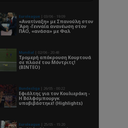
Euroleague
| 03/06 - 19:09
«Ανατίναξη» με Σπανούλη στον
Άρη -Γενναία ανανέωση στον
ΠΑΟ, «ανάσα» με Φαλ
Mundial
| 02/06 - 20:48
Τρομερή απόκρουση Κουρτουά
σε πλασέ του Μόντριτς!
(ΒΙΝΤΕΟ)
Bundesliga
| 26/05 - 00:22
Εφιάλτης για τον Κουλιεράκη -
Η Βόλφσμπουργκ
υποβιβάστηκε! (Highlights)
Euroleague
| 25/05 - 15:20