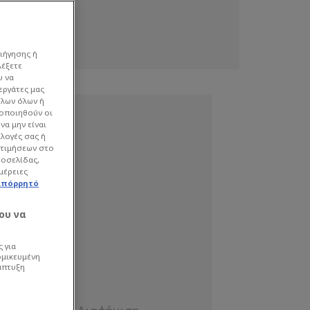
ιήγησης ή
λέξετε
υ να
εργάτες μας
όλων όλων ή
γοποιηθούν οι
να μην είναι
ιλογές σας ή
οτιμήσεων στο
τοσελίδας,
μέρειες
απόρρητό
ου να
 για
ομικευμένη
άπτυξη