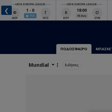
UEFA EUROPA LEAGUE
UEFA EUROPA LEAGUE
❮
1 - 0
18:00
Φ
Γ
Κ
Ο
ΤΕΛ
06 Αυγ
Ο
ΦΕΡ
ΓΚΌ
ΚΟΥ
ΟΥΝ
ΠΟΔΟΣΦΑΙΡΟ
ΜΠΑΣΚΕ
Mundial
Ειδήσεις