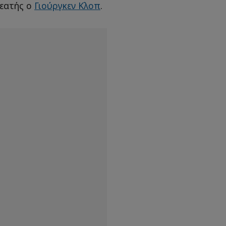
εατής ο
Γιούργκεν Κλοπ
.