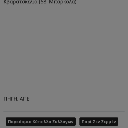
Κβαρατσκέλια (58΄ Μπαρκολά)
ΠΗΓΗ: ΑΠΕ
Παγκόσμιο Κύπελλο Συλλόγων
Παρί Σεν Ζερμέν