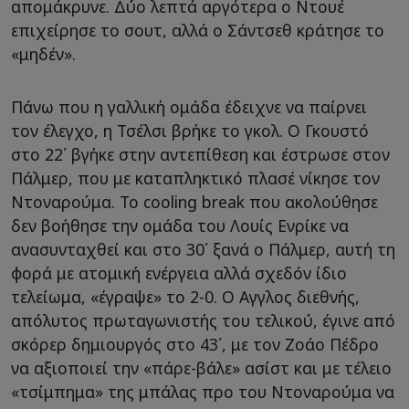
απομάκρυνε. Δύο λεπτά αργότερα ο Ντουέ
επιχείρησε το σουτ, αλλά ο Σάντσεθ κράτησε το
«μηδέν».
Πάνω που η γαλλική ομάδα έδειχνε να παίρνει
τον έλεγχο, η Τσέλσι βρήκε το γκολ. Ο Γκουστό
στο 22΄ βγήκε στην αντεπίθεση και έστρωσε στον
Πάλμερ, που με καταπληκτικό πλασέ νίκησε τον
Ντοναρούμα. Το cooling break που ακολούθησε
δεν βοήθησε την ομάδα του Λουίς Ενρίκε να
ανασυνταχθεί και στο 30΄ ξανά ο Πάλμερ, αυτή τη
φορά με ατομική ενέργεια αλλά σχεδόν ίδιο
τελείωμα, «έγραψε» το 2-0. Ο Αγγλος διεθνής,
απόλυτος πρωταγωνιστής του τελικού, έγινε από
σκόρερ δημιουργός στο 43΄, με τον Ζοάο Πέδρο
να αξιοποιεί την «πάρε-βάλε» ασίστ και με τέλειο
«τσίμπημα» της μπάλας προ του Ντοναρούμα να