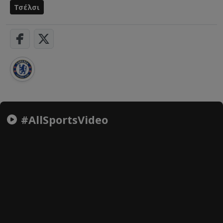
Τσέλσι
#AllSportsVideo