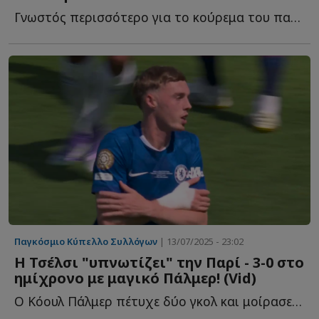
Γνωστός περισσότερο για το κούρεμα του παρά για τις π...
Παγκόσμιο Κύπελλο Συλλόγων
| 13/07/2025 - 23:02
Η Τσέλσι "υπνωτίζει" την Παρί - 3-0 στο
ημίχρονο με μαγικό Πάλμερ! (Vid)
Ο Κόουλ Πάλμερ πέτυχε δύο γκολ και μοίρασε μία ασίστ, μ...