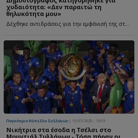
Δημοσιογράφος κατηγορήθηκε για
χυδαιότητα: «Δεν παραιτώ τη
θηλυκότητα μου»
Δέχθηκε αντιδράσεις για την εμφάνισή της στο Μουντιάλ Σ...
Παγκόσμιο Κύπελλο Συλλόγων
| 15/07/2025 - 19:33
Νικήτρια στα έσοδα η Τσέλσι στο
Μουντιάλ Συλλόγων - Τόσα πήραν οι