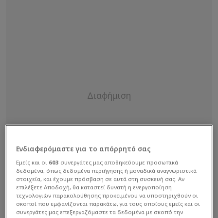
Ενδιαφερόμαστε για το απόρρητό σας
Εμείς και οι
603
συνεργάτες μας αποθηκεύουμε προσωπικά
δεδομένα, όπως δεδομένα περιήγησης ή μοναδικά αναγνωριστικά
στοιχεία, και έχουμε πρόσβαση σε αυτά στη συσκευή σας. Αν
επιλέξετε Αποδοχή, θα καταστεί δυνατή η ενεργοποίηση
τεχνολογιών παρακολούθησης προκειμένου να υποστηριχθούν οι
σκοποί που εμφανίζονται παρακάτω, για τους οποίους εμείς και οι
συνεργάτες μας επεξεργαζόμαστε τα δεδομένα με σκοπό την