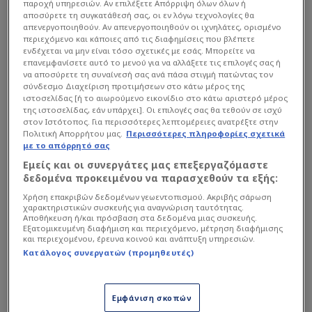
παροχή υπηρεσιών. Αν επιλέξετε Απόρριψη όλων όλων ή
αποσύρετε τη συγκατάθεσή σας, οι εν λόγω τεχνολογίες θα
απενεργοποιηθούν. Αν απενεργοποιηθούν οι ιχνηλάτες, ορισμένο
περιεχόμενο και κάποιες από τις διαφημίσεις που βλέπετε
ενδέχεται να μην είναι τόσο σχετικές με εσάς. Μπορείτε να
Η Τσέλσι κυριάρχησε από το ξεκίνημα και πέτυχε
επανεμφανίσετε αυτό το μενού για να αλλάξετε τις επιλογές σας ή
τρία γκολ από νωρίς, διαμορφώνοντας έτσι το
να αποσύρετε τη συναίνεσή σας ανά πάσα στιγμή πατώντας τον
σύνδεσμο Διαχείριση προτιμήσεων στο κάτω μέρος της
τελικό σκορ από το πρώτο ημίχρονο.
ιστοσελίδας [ή το αιωρούμενο εικονίδιο στο κάτω αριστερό μέρος
της ιστοσελίδας, εάν υπάρχει]. Οι επιλογές σας θα τεθούν σε ισχύ
στον Ιστότοπος. Για περισσότερες λεπτομέρειες ανατρέξτε στην
Διαβάστε επίσης...
Πολιτική Απορρήτου μας.
Περισσότερες πληροφορίες σχετικά
με το απόρρητό σας
Ο Τζέιμς ζήτησε από τον
Εμείς και οι συνεργάτες μας επεξεργαζόμαστε
Τραμπ να φύγει στους
δεδομένα προκειμένου να παρασχεθούν τα εξής:
πανηγυρισμούς της Τσέλσι!
Χρήση επακριβών δεδομένων γεωεντοπισμού. Ακριβής σάρωση
χαρακτηριστικών συσκευής για αναγνώριση ταυτότητας.
Αποθήκευση ή/και πρόσβαση στα δεδομένα μιας συσκευής.
Εξατομικευμένη διαφήμιση και περιεχόμενο, μέτρηση διαφήμισης
και περιεχομένου, έρευνα κοινού και ανάπτυξη υπηρεσιών.
Ο κορυφαίος του τελικού, Κόουλ Πάλμερ, πέτυχε
Κατάλογος συνεργατών (προμηθευτές)
δύο γκολ (22', 30') και έδωσε την ασίστ για το 3-0,
με σκόρερ τον Ζοάο Πέδρο.
Εμφάνιση σκοπών