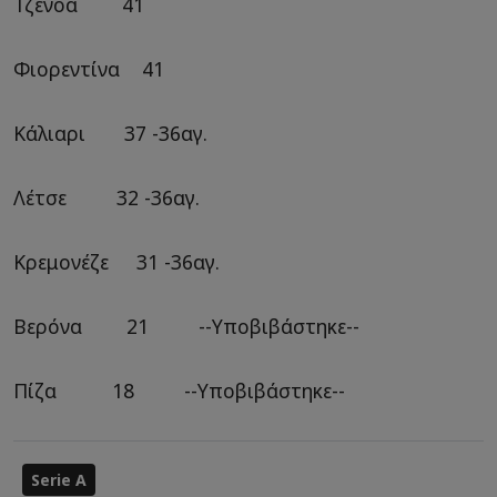
Τζένοα 41
Φιορεντίνα 41
Κάλιαρι 37 -36αγ.
Λέτσε 32 -36αγ.
Κρεμονέζε 31 -36αγ.
Βερόνα 21 --Υποβιβάστηκε--
Πίζα 18 --Υποβιβάστηκε--
Serie A