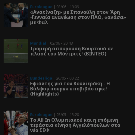
Euroleague
| 03/06 - 19:09
«Ανατίναξη» με Σπανούλη στον Άρη
-Γενναία ανανέωση στον ΠΑΟ, «ανάσα»
με Φαλ
Mundial
| 02/06 - 20:48
Τρομερή απόκρουση Κουρτουά σε
πλασέ του Μόντριτς! (ΒΙΝΤΕΟ)
Bundesliga
| 26/05 - 00:22
Εφιάλτης για τον Κουλιεράκη - Η
Βόλφσμπουργκ υποβιβάστηκε!
(Highlights)
Euroleague
| 25/05 - 15:20
Το All In Ολυμπιακού και η επόμενη
τεράστια κίνηση Αγγελόπουλων στο
νέο ΣΕΦ