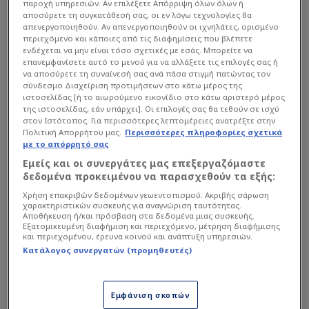
παροχή υπηρεσιών. Αν επιλέξετε Απόρριψη όλων όλων ή
αποσύρετε τη συγκατάθεσή σας, οι εν λόγω τεχνολογίες θα
απενεργοποιηθούν. Αν απενεργοποιηθούν οι ιχνηλάτες, ορισμένο
περιεχόμενο και κάποιες από τις διαφημίσεις που βλέπετε
Η πρώτη σεζόν του Κρίστιαν Κίβου στον πάγκο
ενδέχεται να μην είναι τόσο σχετικές με εσάς. Μπορείτε να
της Ιντερ μόνο ονειρεμένη μπορεί να
επανεμφανίσετε αυτό το μενού για να αλλάξετε τις επιλογές σας ή
να αποσύρετε τη συναίνεσή σας ανά πάσα στιγμή πατώντας τον
χαρακτηριστεί, με τους «νερατζούρι» όχι απλά
σύνδεσμο Διαχείριση προτιμήσεων στο κάτω μέρος της
να επιστρέφουν στην κορυφή και στο σκουντέτο,
ιστοσελίδας [ή το αιωρούμενο εικονίδιο στο κάτω αριστερό μέρος
της ιστοσελίδας, εάν υπάρχει]. Οι επιλογές σας θα τεθούν σε ισχύ
αλλά να το συνδυάζουν και με το 10ο κύπελλο
στον Ιστότοπος. Για περισσότερες λεπτομέρειες ανατρέξτε στην
στην ιστορία του συλλόγου μετά από το 2-0 επί
Πολιτική Απορρήτου μας.
Περισσότερες πληροφορίες σχετικά
με το απόρρητό σας
της
Λάτσιο
στον τελικό. Η Ιντερ προηγήθηκε με
Εμείς και οι συνεργάτες μας επεξεργαζόμαστε
το αυτογκόλ του Εντμουντσον στο 47ο λεπτό,
δεδομένα προκειμένου να παρασχεθούν τα εξής:
αλλά στο δεύτερο λεπτό των καθυστερήσεων η
Χρήση επακριβών δεδομένων γεωεντοπισμού. Ακριβής σάρωση
Βερόνα βρήκε το γκολ της ισοφάρισης με τον
χαρακτηριστικών συσκευής για αναγνώριση ταυτότητας.
Αποθήκευση ή/και πρόσβαση στα δεδομένα μιας συσκευής.
Μπόουϊ.
Εξατομικευμένη διαφήμιση και περιεχόμενο, μέτρηση διαφήμισης
και περιεχομένου, έρευνα κοινού και ανάπτυξη υπηρεσιών.
Κατάλογος συνεργατών (προμηθευτές)
Μετά τη λήξη του ματς έγινε ο γύρος θριάμβου
εντός του γηπέδου καθώς και απονομή των
Εμφάνιση σκοπών
μεταλλίων και του τροπαίου της πρωταθλήτριας