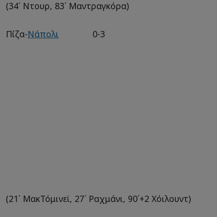
(34΄ Ντουρ, 83΄ Μαντραγκόρα)
Πίζα-
Νάπολι
0-3
(21΄ ΜακΤόμινεϊ, 27΄ Ραχμάνι, 90΄+2 Χόιλουντ)