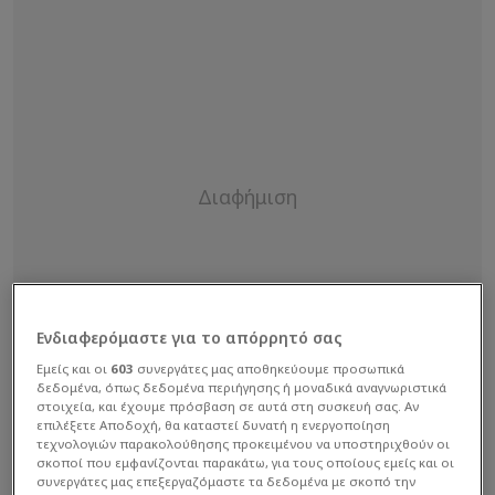
Ενδιαφερόμαστε για το απόρρητό σας
Εμείς και οι
603
συνεργάτες μας αποθηκεύουμε προσωπικά
δεδομένα, όπως δεδομένα περιήγησης ή μοναδικά αναγνωριστικά
στοιχεία, και έχουμε πρόσβαση σε αυτά στη συσκευή σας. Αν
επιλέξετε Αποδοχή, θα καταστεί δυνατή η ενεργοποίηση
τεχνολογιών παρακολούθησης προκειμένου να υποστηριχθούν οι
σκοποί που εμφανίζονται παρακάτω, για τους οποίους εμείς και οι
συνεργάτες μας επεξεργαζόμαστε τα δεδομένα με σκοπό την