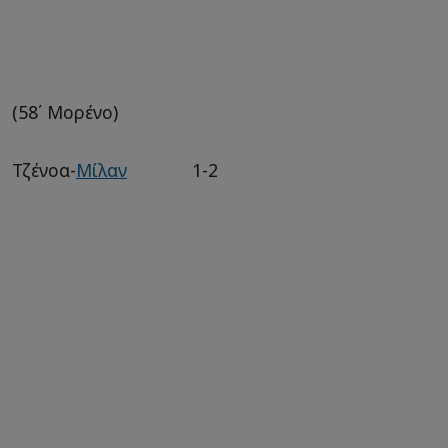
(58΄ Μορένο)
Τζένοα-
Μίλαν
1-2