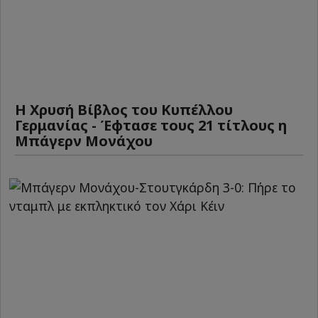
Η Χρυσή Βίβλος του Κυπέλλου
Γερμανίας - Έφτασε τους 21 τίτλους η
Μπάγερν Μονάχου