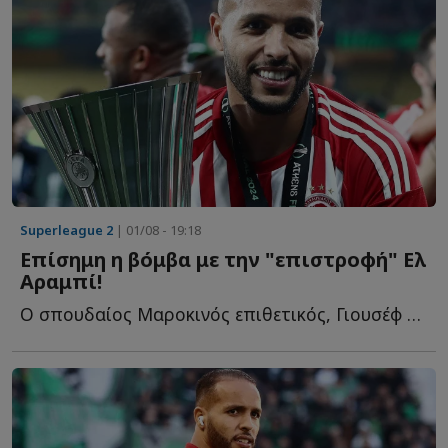
Superleague 2
| 01/08 - 19:18
Επίσημη η βόμβα με την "επιστροφή" Ελ
Αραμπί!
Ο σπουδαίος Μαροκινός επιθετικός, Γιουσέφ Ελ Αραμπί, ε...