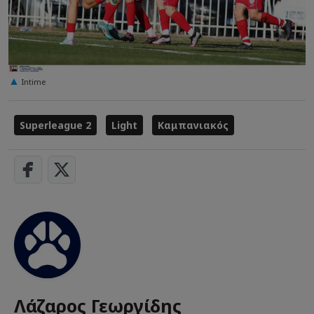
Intime
Superleague 2
Light
Καμπανιακός
Λάζαρος Γεωργίδης