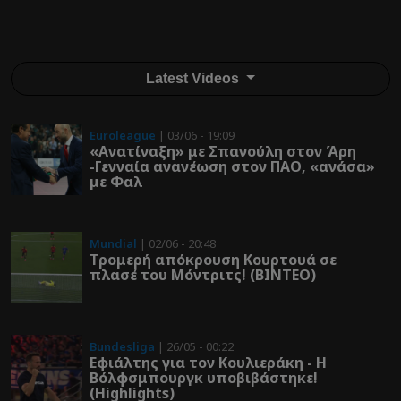
Latest Videos
Euroleague
| 03/06 - 19:09
«Ανατίναξη» με Σπανούλη στον Άρη
-Γενναία ανανέωση στον ΠΑΟ, «ανάσα»
με Φαλ
Mundial
| 02/06 - 20:48
Τρομερή απόκρουση Κουρτουά σε
πλασέ του Μόντριτς! (ΒΙΝΤΕΟ)
Bundesliga
| 26/05 - 00:22
Εφιάλτης για τον Κουλιεράκη - Η
Βόλφσμπουργκ υποβιβάστηκε!
(Highlights)