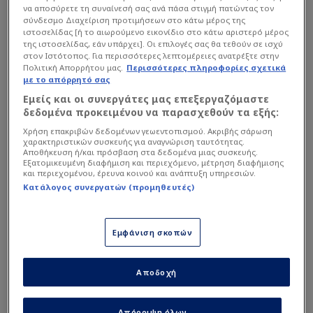
να αποσύρετε τη συναίνεσή σας ανά πάσα στιγμή πατώντας τον
σύνδεσμο Διαχείριση προτιμήσεων στο κάτω μέρος της
ιστοσελίδας [ή το αιωρούμενο εικονίδιο στο κάτω αριστερό μέρος
της ιστοσελίδας, εάν υπάρχει]. Οι επιλογές σας θα τεθούν σε ισχύ
στον Ιστότοπος. Για περισσότερες λεπτομέρειες ανατρέξτε στην
Πολιτική Απορρήτου μας.
Περισσότερες πληροφορίες σχετικά
με το απόρρητό σας
Εμείς και οι συνεργάτες μας επεξεργαζόμαστε
δεδομένα προκειμένου να παρασχεθούν τα εξής:
Χρήση επακριβών δεδομένων γεωεντοπισμού. Ακριβής σάρωση
χαρακτηριστικών συσκευής για αναγνώριση ταυτότητας.
Αποθήκευση ή/και πρόσβαση στα δεδομένα μιας συσκευής.
Εξατομικευμένη διαφήμιση και περιεχόμενο, μέτρηση διαφήμισης
και περιεχομένου, έρευνα κοινού και ανάπτυξη υπηρεσιών.
Κατάλογος συνεργατών (προμηθευτές)
Intime
Εμφάνιση σκοπών
Στόχος η άμεση επιστροφή
στην Superleague 2
Αποδοχή
Σύμφωνα με όσα έχουν γίνει γνωστά δεν
Απόρριψη όλων