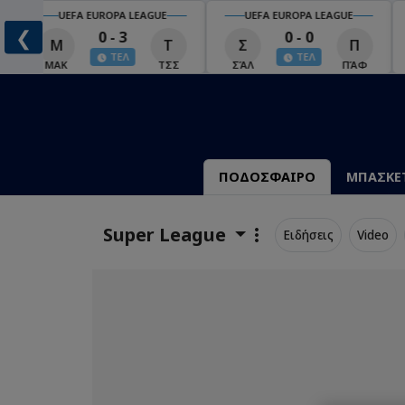
UEFA EUROPA LEAGUE
UEFA EUROPA LEAGUE
❮
0 - 3
0 - 0
Μ
Τ
Σ
Π
ΤΕΛ
ΤΕΛ
ΜΑΚ
ΤΣΣ
ΣΆΛ
ΠΆΦ
ΠΟΔΟΣΦΑΙΡΟ
ΜΠΑΣΚΕ
Super League
Ειδήσεις
Video