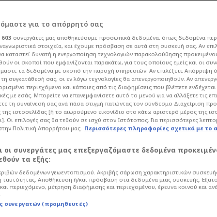
ρόμαστε για το απόρρητό σας
ι
603
συνεργάτες μας αποθηκεύουμε προσωπικά δεδομένα, όπως δεδομένα περ
ναγνωριστικά στοιχεία, και έχουμε πρόσβαση σε αυτά στη συσκευή σας. Αν επι
α καταστεί δυνατή η ενεργοποίηση τεχνολογιών παρακολούθησης προκειμένο
ρα είναι ο αγώνας
ούν οι σκοποί που εμφανίζονται παρακάτω, για τους οποίους εμείς και οι συν
μαστε τα δεδομένα με σκοπό την παροχή υπηρεσιών. Αν επιλέξετε Απόρριψη 
τη συγκατάθεσή σας, οι εν λόγω τεχνολογίες θα απενεργοποιηθούν. Αν απενερ
το δείχνει
 ορισμένο περιεχόμενο και κάποιες από τις διαφημίσεις που βλέπετε ενδέχεται 
κές με εσάς. Μπορείτε να επανεμφανίσετε αυτό το μενού για να αλλάξετε τις επ
τε τη συναίνεσή σας ανά πάσα στιγμή πατώντας τον σύνδεσμο Διαχείριση πρ
 της ιστοσελίδας [ή το αιωρούμενο εικονίδιο στο κάτω αριστερό μέρος της ισ
σφαιρο
Super League
ι]. Οι επιλογές σας θα τεθούν σε ισχύ στον Ιστότοπος. Για περισσότερες λεπτο
στην Πολιτική Απορρήτου μας.
Περισσότερες πληροφορίες σχετικά με το 
εται τον ΠΑΟΚ στο πλαίσιο της πρώτης
per League.
αι οι συνεργάτες μας επεξεργαζόμαστε δεδομένα προκειμέν
θούν τα εξής:
ριβών δεδομένων γεωεντοπισμού. Ακριβής σάρωση χαρακτηριστικών συσκευής
 ταυτότητας. Αποθήκευση ή/και πρόσβαση στα δεδομένα μιας συσκευής. Εξατ
και περιεχόμενο, μέτρηση διαφήμισης και περιεχομένου, έρευνα κοινού και αν
.
ς συνεργατών (προμηθευτές)