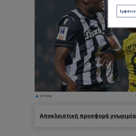
Εμφάνι
InTime
Αποκλειστική προσφορά γνωριμίας