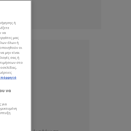
ιήγησης ή
λέξετε
υ να
εργάτες μας
όλων όλων ή
γοποιηθούν οι
να μην είναι
ιλογές σας ή
οτιμήσεων στο
τοσελίδας,
μέρειες
απόρρητό
ου να
 για
ομικευμένη
άπτυξη