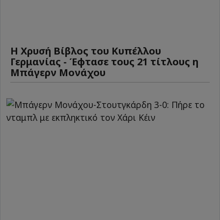
Η Χρυσή Βίβλος του Κυπέλλου
Γερμανίας - Έφτασε τους 21 τίτλους η
Μπάγερν Μονάχου