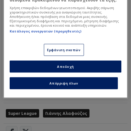
Χρήση επακριβών δεδομένων γεωεντοπισμού. Ακριβής σάρωση
χαρακτηριστικών συσκευής για αναγνώριση ταυτότητας.
Αποθήκευση ή/και πρόσβαση στα δεδομένα μιας συσκευής.
Εξατομικευμένη διαφήμιση και περιεχόμενο, μέτρηση διαφήμισης
Διαβάστε περισσότερα ΕΔΩ
και περιεχομένου, έρευνα κοινού και ανάπτυξη υπηρεσιών.
Κατάλογος συνεργατών (προμηθευτές)
Διαβάστε επίσης...
Εμφάνιση σκοπών
Οχλήσεις σε Μπενίτεθ για
να βάλει τον Γιάγκουσιτς -
Γιατί δεν τον… βλέπει!
Αποδοχή
Τρελαμένος με ΑΕΚ ο
Απόρριψη όλων
Γιόβιτς! - Τι ζήτησε
Super League
Γιάννης Αλαφούζος