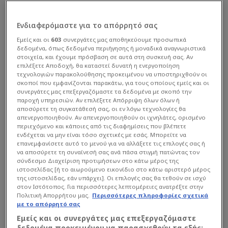
Ενδιαφερόμαστε για το απόρρητό σας
Εμείς και οι
603
συνεργάτες μας αποθηκεύουμε προσωπικά
δεδομένα, όπως δεδομένα περιήγησης ή μοναδικά αναγνωριστικά
στοιχεία, και έχουμε πρόσβαση σε αυτά στη συσκευή σας. Αν
επιλέξετε Αποδοχή, θα καταστεί δυνατή η ενεργοποίηση
τεχνολογιών παρακολούθησης προκειμένου να υποστηριχθούν οι
σκοποί που εμφανίζονται παρακάτω, για τους οποίους εμείς και οι
συνεργάτες μας επεξεργαζόμαστε τα δεδομένα με σκοπό την
παροχή υπηρεσιών. Αν επιλέξετε Απόρριψη όλων όλων ή
αποσύρετε τη συγκατάθεσή σας, οι εν λόγω τεχνολογίες θα
απενεργοποιηθούν. Αν απενεργοποιηθούν οι ιχνηλάτες, ορισμένο
περιεχόμενο και κάποιες από τις διαφημίσεις που βλέπετε
ενδέχεται να μην είναι τόσο σχετικές με εσάς. Μπορείτε να
επανεμφανίσετε αυτό το μενού για να αλλάξετε τις επιλογές σας ή
να αποσύρετε τη συναίνεσή σας ανά πάσα στιγμή πατώντας τον
σύνδεσμο Διαχείριση προτιμήσεων στο κάτω μέρος της
ιστοσελίδας [ή το αιωρούμενο εικονίδιο στο κάτω αριστερό μέρος
της ιστοσελίδας, εάν υπάρχει]. Οι επιλογές σας θα τεθούν σε ισχύ
στον Ιστότοπος. Για περισσότερες λεπτομέρειες ανατρέξτε στην
Πολιτική Απορρήτου μας.
Περισσότερες πληροφορίες σχετικά
με το απόρρητό σας
Εμείς και οι συνεργάτες μας επεξεργαζόμαστε
δεδομένα προκειμένου να παρασχεθούν τα εξής: