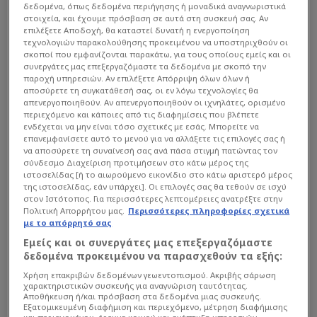
δεδομένα, όπως δεδομένα περιήγησης ή μοναδικά αναγνωριστικά
στοιχεία, και έχουμε πρόσβαση σε αυτά στη συσκευή σας. Αν
επιλέξετε Αποδοχή, θα καταστεί δυνατή η ενεργοποίηση
τεχνολογιών παρακολούθησης προκειμένου να υποστηριχθούν οι
σκοποί που εμφανίζονται παρακάτω, για τους οποίους εμείς και οι
συνεργάτες μας επεξεργαζόμαστε τα δεδομένα με σκοπό την
παροχή υπηρεσιών. Αν επιλέξετε Απόρριψη όλων όλων ή
αποσύρετε τη συγκατάθεσή σας, οι εν λόγω τεχνολογίες θα
απενεργοποιηθούν. Αν απενεργοποιηθούν οι ιχνηλάτες, ορισμένο
περιεχόμενο και κάποιες από τις διαφημίσεις που βλέπετε
ενδέχεται να μην είναι τόσο σχετικές με εσάς. Μπορείτε να
επανεμφανίσετε αυτό το μενού για να αλλάξετε τις επιλογές σας ή
να αποσύρετε τη συναίνεσή σας ανά πάσα στιγμή πατώντας τον
σύνδεσμο Διαχείριση προτιμήσεων στο κάτω μέρος της
ιστοσελίδας [ή το αιωρούμενο εικονίδιο στο κάτω αριστερό μέρος
της ιστοσελίδας, εάν υπάρχει]. Οι επιλογές σας θα τεθούν σε ισχύ
στον Ιστότοπος. Για περισσότερες λεπτομέρειες ανατρέξτε στην
Πολιτική Απορρήτου μας.
Περισσότερες πληροφορίες σχετικά
με το απόρρητό σας
Εμείς και οι συνεργάτες μας επεξεργαζόμαστε
δεδομένα προκειμένου να παρασχεθούν τα εξής:
Χρήση επακριβών δεδομένων γεωεντοπισμού. Ακριβής σάρωση
χαρακτηριστικών συσκευής για αναγνώριση ταυτότητας.
Αποθήκευση ή/και πρόσβαση στα δεδομένα μιας συσκευής.
Εξατομικευμένη διαφήμιση και περιεχόμενο, μέτρηση διαφήμισης