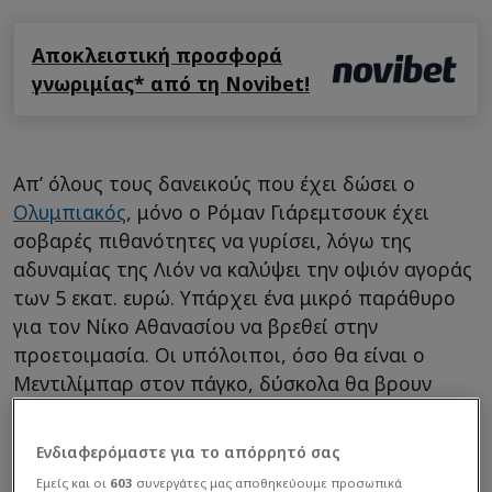
Αποκλειστική προσφορά
γνωριμίας* από τη Novibet!
Απ’ όλους τους δανεικούς που έχει δώσει ο
Ολυμπιακός
, μόνο ο Ρόμαν Γιάρεμτσουκ έχει
σοβαρές πιθανότητες να γυρίσει, λόγω της
αδυναμίας της Λιόν να καλύψει την οψιόν αγοράς
των 5 εκατ. ευρώ. Υπάρχει ένα μικρό παράθυρο
για τον Νίκο Αθανασίου να βρεθεί στην
προετοιμασία. Οι υπόλοιποι, όσο θα είναι ο
Μεντιλίμπαρ στον πάγκο, δύσκολα θα βρουν
χώρο στο ρόστερ. Αναφερόμαστε στους
Μασούρα, Μπετανκόρ και Καμπελά.
Ενδιαφερόμαστε για το απόρρητό σας
Εμείς και οι
603
συνεργάτες μας αποθηκεύουμε προσωπικά