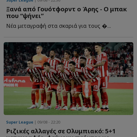
Ξανά από Γουότφορντ ο Άρης - Ο μπακ
που “ψήνει”
Νέα μεταγραφή στα σκαριά για τους �...
Super League
| 09/08 - 22:20
Ριζικές αλλαγές σε Ολυμπιακό: 5+1