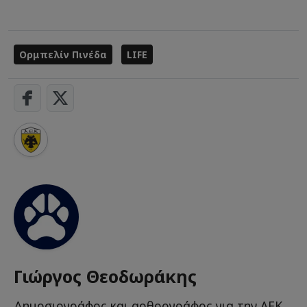
Ορμπελίν Πινέδα
LIFE
Γιώργος Θεοδωράκης
Δημοσιογράφος και αρθρογράφος για την ΑΕΚ