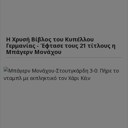
Η Χρυσή Βίβλος του Κυπέλλου
Γερμανίας - Έφτασε τους 21 τίτλους η
Μπάγερν Μονάχου