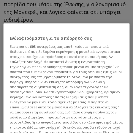
πατρίδα του μέσου της Ένωσης, για λογαριασμό
της Μοντερέι, και λογικά φαίνεται ότι υπάρχει
ενδιαφέρον.
Ενδιαφερόμαστε για το απόρρητό σας
Εμείς και οι
603
συνεργάτες μας αποθηκεύουμε προσωπικά
δεδομένα, όπως δεδομένα περιήγησης ή μοναδικά αναγνωριστικά
στοιχεία, και έχουμε πρόσβαση σε αυτά στη συσκευή σας. Αν
επιλέξετε Αποδοχή, θα καταστεί δυνατή η ενεργοποίηση
τεχνολογιών παρακολούθησης προκειμένου να υποστηριχθούν οι
σκοποί που εμφανίζονται παρακάτω, για τους οποίους εμείς και οι
συνεργάτες μας επεξεργαζόμαστε τα δεδομένα με σκοπό την
παροχή υπηρεσιών. Αν επιλέξετε Απόρριψη όλων όλων ή
αποσύρετε τη συγκατάθεσή σας, οι εν λόγω τεχνολογίες θα
απενεργοποιηθούν. Αν απενεργοποιηθούν οι ιχνηλάτες, ορισμένο
περιεχόμενο και κάποιες από τις διαφημίσεις που βλέπετε
ενδέχεται να μην είναι τόσο σχετικές με εσάς. Μπορείτε να
επανεμφανίσετε αυτό το μενού για να αλλάξετε τις επιλογές σας ή
να αποσύρετε τη συναίνεσή σας ανά πάσα στιγμή πατώντας τον
σύνδεσμο Διαχείριση προτιμήσεων στο κάτω μέρος της
ιστοσελίδας [ή το αιωρούμενο εικονίδιο στο κάτω αριστερό μέρος
της ιστοσελίδας, εάν υπάρχει]. Οι επιλογές σας θα τεθούν σε ισχύ
στον Ιστότοπος. Για περισσότερες λεπτομέρειες ανατρέξτε στην