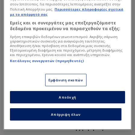
Μίλησε για την υπόθεση του
Ορμπελίν Πινέδα
,
στον Ιστότοπος. Για περισσότερες λεπτομέρειες ανατρέξτε στην
σχολιάζοντας τα όσα αναφέρουν οι Μεξικανοί και
Πολιτική Απορρήτου μας.
Περισσότερες πληροφορίες σχετικά
με το απόρρητό σας
τον μπλέκουν ξανά σε σενάρια με την Μοντερέι
Εμείς και οι συνεργάτες μας επεξεργαζόμαστε
του
Ματίας Αλμέιδα
. Σημείωσε πως αν δεν
δεδομένα προκειμένου να παρασχεθούν τα εξής:
ανανεώσει πρέπει να δούμε αν η ΑΕΚ θα
Χρήση επακριβών δεδομένων γεωεντοπισμού. Ακριβής σάρωση
προσπαθήσει να τον πουλήσει με ένα ποσό κοντά
χαρακτηριστικών συσκευής για αναγνώριση ταυτότητας.
Αποθήκευση ή/και πρόσβαση στα δεδομένα μιας συσκευής.
στα 8 εκατ. ευρώ ή αν θα επιλέξει να τον…
Εξατομικευμένη διαφήμιση και περιεχόμενο, μέτρηση διαφήμισης
και περιεχομένου, έρευνα κοινού και ανάπτυξη υπηρεσιών.
ξεζουμίσει ως το τέλος του συμβολαίου του.
Κατάλογος συνεργατών (προμηθευτές)
Διαβάστε επίσης...
Εμφάνιση σκοπών
ΑΕΚ: Δεν θα υπάρξει
πρόβλημα στο οικονομικό
Αποδοχή
με Πινέδα (ΒΙΝΤΕΟ)
Θέλουν Πινέδα; Μόνο έτσι
Απόρριψη όλων
παραχωρείται από την ΑΕΚ
- Το ποσό της ρήτρας