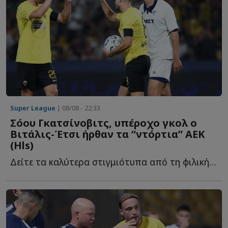
Super League
| 08/08 - 22:33
Σόου Γκατσίνοβιτς, υπέροχο γκολ ο
Βιτάλις-Έτσι ήρθαν τα “ντόρτια” ΑΕΚ
(Ηls)
Δείτε τα καλύτερα στιγμιότυπα από τη φιλική νίκη της Έ...