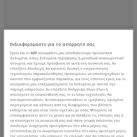
Ενδιαφερόμαστε για το απόρρητό σας
Εμείς και οι
603
συνεργάτες μας αποθηκεύουμε προσωπικά
δεδομένα, όπως δεδομένα περιήγησης ή μοναδικά αναγνωριστικά
στοιχεία, και έχουμε πρόσβαση σε αυτά στη συσκευή σας. Αν
επιλέξετε Αποδοχή, θα καταστεί δυνατή η ενεργοποίηση
τεχνολογιών παρακολούθησης προκειμένου να υποστηριχθούν οι
σκοποί που εμφανίζονται παρακάτω, για τους οποίους εμείς και οι
συνεργάτες μας επεξεργαζόμαστε τα δεδομένα με σκοπό την
παροχή υπηρεσιών. Αν επιλέξετε Απόρριψη όλων όλων ή
αποσύρετε τη συγκατάθεσή σας, οι εν λόγω τεχνολογίες θα
απενεργοποιηθούν. Αν απενεργοποιηθούν οι ιχνηλάτες, ορισμένο
περιεχόμενο και κάποιες από τις διαφημίσεις που βλέπετε
ενδέχεται να μην είναι τόσο σχετικές με εσάς. Μπορείτε να
επανεμφανίσετε αυτό το μενού για να αλλάξετε τις επιλογές σας ή
να αποσύρετε τη συναίνεσή σας ανά πάσα στιγμή πατώντας τον
σύνδεσμο Διαχείριση προτιμήσεων στο κάτω μέρος της
ιστοσελίδας [ή το αιωρούμενο εικονίδιο στο κάτω αριστερό μέρος
της ιστοσελίδας, εάν υπάρχει]. Οι επιλογές σας θα τεθούν σε ισχύ