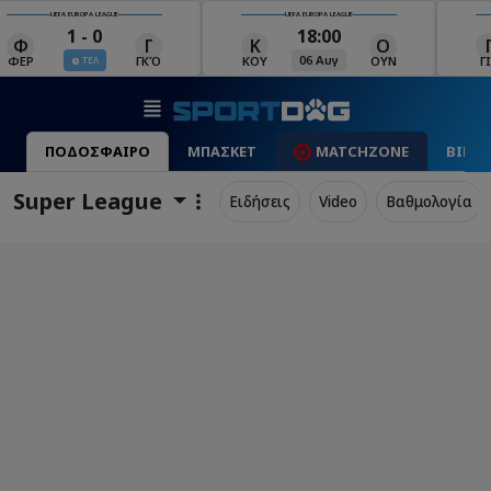
UEFA EUROPA LEAGUE
UEFA EUROPA LEAGUE
18:00
19:00
Κ
Ο
Γ
Ρ
Μ
06 Αυγ
06 Αυγ
ΚΟΥ
ΟΥΝ
ΓΙΑ
ΡΈΙ
ΜΑ
ΠΟΔΟΣΦΑΙΡΟ
ΜΠΑΣΚΕΤ
MATCHZONE
ΒΙΝΤ
Super League
Ειδήσεις
Video
Βαθμολογία