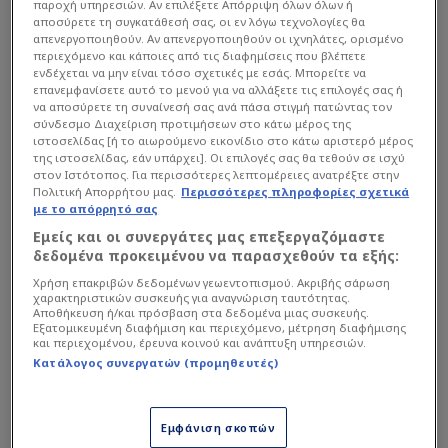
παροχή υπηρεσιών. Αν επιλέξετε Απόρριψη όλων όλων ή
αποσύρετε τη συγκατάθεσή σας, οι εν λόγω τεχνολογίες θα
απενεργοποιηθούν. Αν απενεργοποιηθούν οι ιχνηλάτες, ορισμένο
περιεχόμενο και κάποιες από τις διαφημίσεις που βλέπετε
ενδέχεται να μην είναι τόσο σχετικές με εσάς. Μπορείτε να
επανεμφανίσετε αυτό το μενού για να αλλάξετε τις επιλογές σας ή
να αποσύρετε τη συναίνεσή σας ανά πάσα στιγμή πατώντας τον
σύνδεσμο Διαχείριση προτιμήσεων στο κάτω μέρος της
ιστοσελίδας [ή το αιωρούμενο εικονίδιο στο κάτω αριστερό μέρος
Σύμφωνα με τα πιο πρόσφατα οπτικά
της ιστοσελίδας, εάν υπάρχει]. Οι επιλογές σας θα τεθούν σε ισχύ
ντοκουμέντα που βλέπουν το φως της
στον Ιστότοπος. Για περισσότερες λεπτομέρειες ανατρέξτε στην
Πολιτική Απορρήτου μας.
Περισσότερες πληροφορίες σχετικά
δημοσιότητας, το έργο πέρασε σε ένα
με το απόρρητό σας
εξαιρετικά κρίσιμο και θεαματικό στάδιο:
Εμείς και οι συνεργάτες μας επεξεργαζόμαστε
ξεκίνησε η τοποθέτηση των
δεδομένα προκειμένου να παρασχεθούν τα εξής:
προκατασκευασμένων κερκίδων στο πάνω
Χρήση επακριβών δεδομένων γεωεντοπισμού. Ακριβής σάρωση
χαρακτηριστικών συσκευής για αναγνώριση ταυτότητας.
διάζωμα.
Αποθήκευση ή/και πρόσβαση στα δεδομένα μιας συσκευής.
Εξατομικευμένη διαφήμιση και περιεχόμενο, μέτρηση διαφήμισης
και περιεχομένου, έρευνα κοινού και ανάπτυξη υπηρεσιών.
Αυτή η εξέλιξη είναι καθοριστικής σημασίας για
Κατάλογος συνεργατών (προμηθευτές)
την εικόνα του γηπέδου, καθώς προσδίδει τον
τελικό όγκο μιας που το γήπεδο αποκτά πλέον
Εμφάνιση σκοπών
τον τελικό του χαρακτήρα, με τις κερκίδες να