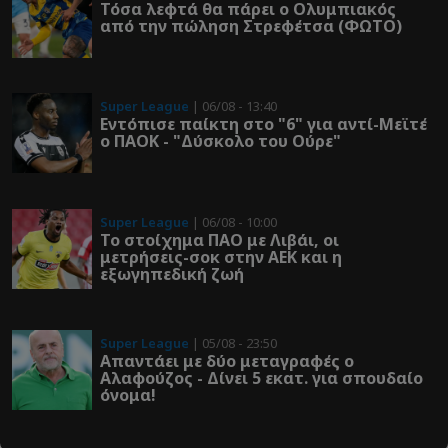
Τόσα λεφτά θα πάρει ο Ολυμπιακός
από την πώληση Στρεφέτσα (ΦΩΤΟ)
Super League
| 06/08 - 13:40
Εντόπισε παίκτη στο "6" για αντί-Μεϊτέ
ο ΠΑΟΚ - "Δύσκολο του Ούρε"
Super League
| 06/08 - 10:00
Το στοίχημα ΠΑΟ με Λιβάι, οι
μετρήσεις-σοκ στην ΑΕΚ και η
εξωγηπεδική ζωή
Super League
| 05/08 - 23:50
Απαντάει με δύο μεταγραφές ο
Αλαφούζος - Δίνει 5 εκατ. για σπουδαίο
όνομα!