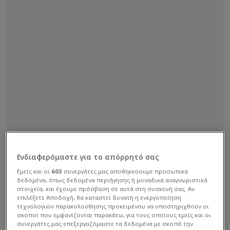
Ενδιαφερόμαστε για το απόρρητό σας
Εμείς και οι
603
συνεργάτες μας αποθηκεύουμε προσωπικά
δεδομένα, όπως δεδομένα περιήγησης ή μοναδικά αναγνωριστικά
στοιχεία, και έχουμε πρόσβαση σε αυτά στη συσκευή σας. Αν
επιλέξετε Αποδοχή, θα καταστεί δυνατή η ενεργοποίηση
τεχνολογιών παρακολούθησης προκειμένου να υποστηριχθούν οι
σκοποί που εμφανίζονται παρακάτω, για τους οποίους εμείς και οι
συνεργάτες μας επεξεργαζόμαστε τα δεδομένα με σκοπό την