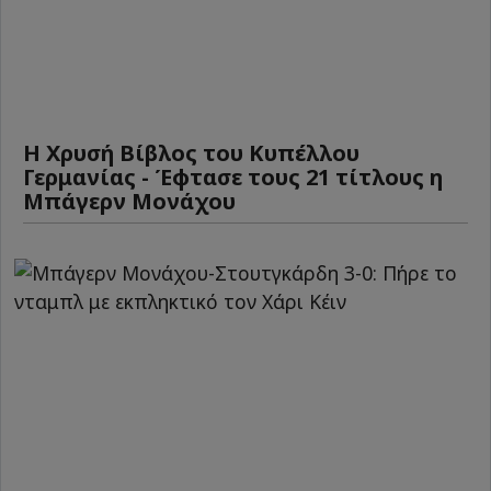
Η Χρυσή Βίβλος του Κυπέλλου
Γερμανίας - Έφτασε τους 21 τίτλους η
Μπάγερν Μονάχου