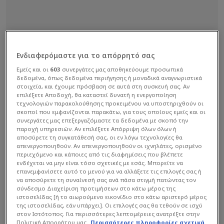
Ενδιαφερόμαστε για το απόρρητό σας
Εμείς και οι
603
συνεργάτες μας αποθηκεύουμε προσωπικά
δεδομένα, όπως δεδομένα περιήγησης ή μοναδικά αναγνωριστικά
στοιχεία, και έχουμε πρόσβαση σε αυτά στη συσκευή σας. Αν
επιλέξετε Αποδοχή, θα καταστεί δυνατή η ενεργοποίηση
τεχνολογιών παρακολούθησης προκειμένου να υποστηριχθούν οι
σκοποί που εμφανίζονται παρακάτω, για τους οποίους εμείς και οι
συνεργάτες μας επεξεργαζόμαστε τα δεδομένα με σκοπό την
παροχή υπηρεσιών. Αν επιλέξετε Απόρριψη όλων όλων ή
αποσύρετε τη συγκατάθεσή σας, οι εν λόγω τεχνολογίες θα
απενεργοποιηθούν. Αν απενεργοποιηθούν οι ιχνηλάτες, ορισμένο
περιεχόμενο και κάποιες από τις διαφημίσεις που βλέπετε
ενδέχεται να μην είναι τόσο σχετικές με εσάς. Μπορείτε να
επανεμφανίσετε αυτό το μενού για να αλλάξετε τις επιλογές σας ή
να αποσύρετε τη συναίνεσή σας ανά πάσα στιγμή πατώντας τον
σύνδεσμο Διαχείριση προτιμήσεων στο κάτω μέρος της
ιστοσελίδας [ή το αιωρούμενο εικονίδιο στο κάτω αριστερό μέρος
της ιστοσελίδας, εάν υπάρχει]. Οι επιλογές σας θα τεθούν σε ισχύ
στον Ιστότοπος. Για περισσότερες λεπτομέρειες ανατρέξτε στην
Πολιτική Απορρήτου μας.
Περισσότερες πληροφορίες σχετικά