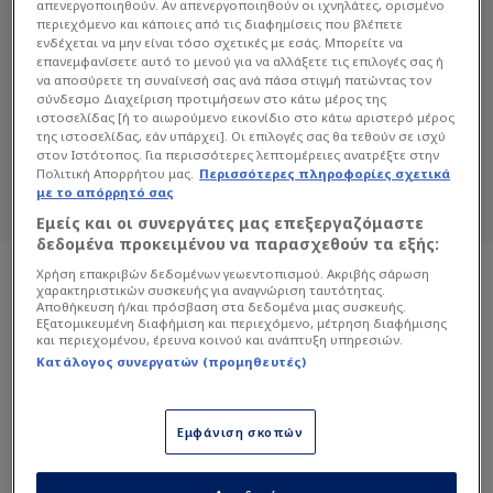
απενεργοποιηθούν. Αν απενεργοποιηθούν οι ιχνηλάτες, ορισμένο
περιεχόμενο και κάποιες από τις διαφημίσεις που βλέπετε
ενδέχεται να μην είναι τόσο σχετικές με εσάς. Μπορείτε να
ΗΛΊΑΣ ΜΠΑΖΊΝΑΣ
επανεμφανίσετε αυτό το μενού για να αλλάξετε τις επιλογές σας ή
να αποσύρετε τη συναίνεσή σας ανά πάσα στιγμή πατώντας τον
σύνδεσμο Διαχείριση προτιμήσεων στο κάτω μέρος της
Διαβάστε όλα τα άρθρα του Sportdog
ιστοσελίδας [ή το αιωρούμενο εικονίδιο στο κάτω αριστερό μέρος
σχετικά με το θέμα Ηλίας Μπαζίνας.
της ιστοσελίδας, εάν υπάρχει]. Οι επιλογές σας θα τεθούν σε ισχύ
στον Ιστότοπος. Για περισσότερες λεπτομέρειες ανατρέξτε στην
Sportdog: Πιστό στον φίλαθλο.
Πολιτική Απορρήτου μας.
Περισσότερες πληροφορίες σχετικά
με το απόρρητό σας
Εμείς και οι συνεργάτες μας επεξεργαζόμαστε
δεδομένα προκειμένου να παρασχεθούν τα εξής:
Χρήση επακριβών δεδομένων γεωεντοπισμού. Ακριβής σάρωση
χαρακτηριστικών συσκευής για αναγνώριση ταυτότητας.
Αποθήκευση ή/και πρόσβαση στα δεδομένα μιας συσκευής.
Εξατομικευμένη διαφήμιση και περιεχόμενο, μέτρηση διαφήμισης
και περιεχομένου, έρευνα κοινού και ανάπτυξη υπηρεσιών.
Κατάλογος συνεργατών (προμηθευτές)
Εμφάνιση σκοπών