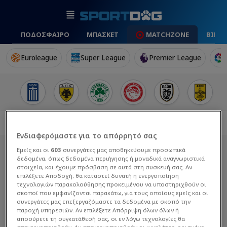
ΠΟΔΟΣΦΑΙΡΟ
ΜΠΑΣΚΕΤ
MATCHZONE
ΒΙΝΤ
Euroleague
Super League
Premier League
Ενδιαφερόμαστε για το απόρρητό σας
Εμείς και οι
603
συνεργάτες μας αποθηκεύουμε προσωπικά
δεδομένα, όπως δεδομένα περιήγησης ή μοναδικά αναγνωριστικά
στοιχεία, και έχουμε πρόσβαση σε αυτά στη συσκευή σας. Αν
επιλέξετε Αποδοχή, θα καταστεί δυνατή η ενεργοποίηση
τεχνολογιών παρακολούθησης προκειμένου να υποστηριχθούν οι
σκοποί που εμφανίζονται παρακάτω, για τους οποίους εμείς και οι
συνεργάτες μας επεξεργαζόμαστε τα δεδομένα με σκοπό την
παροχή υπηρεσιών. Αν επιλέξετε Απόρριψη όλων όλων ή
αποσύρετε τη συγκατάθεσή σας, οι εν λόγω τεχνολογίες θα