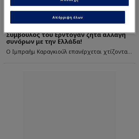
Απόρριψη όλων
Πολιτική
| 25/04 - 01:14
Σύμβουλος του Ερντογάν ζητά αλλαγή
συνόρων με την Ελλάδα!
Ο Ιμπραήμ Καραγκιούλ επανέρχεται χτίζοντας ένα αφήγημα σ...