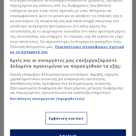
απενεργοποιηθούν. Αν απενεργοποιηθούν οι ιχνηλάτες, ορισμένο
περιεχόμενο και κάποιες από τις διαφημίσεις που βλέπετε
ενδέχεται να μην είναι τόσο σχετικές με εσάς. Μπορείτε να
επανεμφανίσετε αυτό το μενού για να αλλάξετε τις επιλογές σας ή
ΙΜΠΡΑΉΜ ΚΑΡΑΓΚΙΟΎΛ
να αποσύρετε τη συναίνεσή σας ανά πάσα στιγμή πατώντας τον
σύνδεσμο Διαχείριση προτιμήσεων στο κάτω μέρος της
Διαβάστε όλα τα άρθρα του Sportdog
ιστοσελίδας [ή το αιωρούμενο εικονίδιο στο κάτω αριστερό μέρος
σχετικά με το θέμα Ιμπραήμ Καραγκιούλ.
της ιστοσελίδας, εάν υπάρχει]. Οι επιλογές σας θα τεθούν σε ισχύ
στον Ιστότοπος. Για περισσότερες λεπτομέρειες ανατρέξτε στην
Sportdog: Πιστό στον φίλαθλο.
Πολιτική Απορρήτου μας.
Περισσότερες πληροφορίες σχετικά
με το απόρρητό σας
Εμείς και οι συνεργάτες μας επεξεργαζόμαστε
δεδομένα προκειμένου να παρασχεθούν τα εξής:
Χρήση επακριβών δεδομένων γεωεντοπισμού. Ακριβής σάρωση
χαρακτηριστικών συσκευής για αναγνώριση ταυτότητας.
Αποθήκευση ή/και πρόσβαση στα δεδομένα μιας συσκευής.
Εξατομικευμένη διαφήμιση και περιεχόμενο, μέτρηση διαφήμισης
και περιεχομένου, έρευνα κοινού και ανάπτυξη υπηρεσιών.
Κατάλογος συνεργατών (προμηθευτές)
Εμφάνιση σκοπών
Αποδοχή