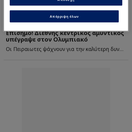
Απόρριψη όλων
Volley
| 08/08/2025 - 13:34
Επίσημο! Διεθνής κεντρικός αμυντικός
υπέγραψε στον Ολυμπιακό
Οι Πειραιωτες ψάχνουν για την καλύτερη δυνατή ενίσχυση ε...