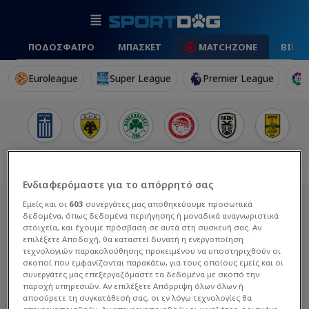
ΠΟΔΟΣΦΑΙΡΟ
ΜΠΑΣΚΕΤ
MATCHZONE
ΒΙΝΤ
Euroleague
Super League
Premier League
Ενδιαφερόμαστε για το απόρρητό σας
Εμείς και οι
603
συνεργάτες μας αποθηκεύουμε προσωπικά
δεδομένα, όπως δεδομένα περιήγησης ή μοναδικά αναγνωριστικά
στοιχεία, και έχουμε πρόσβαση σε αυτά στη συσκευή σας. Αν
επιλέξετε Αποδοχή, θα καταστεί δυνατή η ενεργοποίηση
τεχνολογιών παρακολούθησης προκειμένου να υποστηριχθούν οι
σκοποί που εμφανίζονται παρακάτω, για τους οποίους εμείς και οι
συνεργάτες μας επεξεργαζόμαστε τα δεδομένα με σκοπό την
παροχή υπηρεσιών. Αν επιλέξετε Απόρριψη όλων όλων ή
αποσύρετε τη συγκατάθεσή σας, οι εν λόγω τεχνολογίες θα