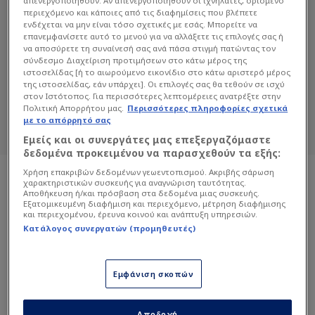
απενεργοποιηθούν. Αν απενεργοποιηθούν οι ιχνηλάτες, ορισμένο
περιεχόμενο και κάποιες από τις διαφημίσεις που βλέπετε
ενδέχεται να μην είναι τόσο σχετικές με εσάς. Μπορείτε να
επανεμφανίσετε αυτό το μενού για να αλλάξετε τις επιλογές σας ή
ΛΆΜΠΡΟΣ ΠΙΤΑΚΟΎΔΗΣ
να αποσύρετε τη συναίνεσή σας ανά πάσα στιγμή πατώντας τον
σύνδεσμο Διαχείριση προτιμήσεων στο κάτω μέρος της
Διαβάστε όλα τα άρθρα του Sportdog
ιστοσελίδας [ή το αιωρούμενο εικονίδιο στο κάτω αριστερό μέρος
σχετικά με το θέμα Λάμπρος Πιτακούδης.
της ιστοσελίδας, εάν υπάρχει]. Οι επιλογές σας θα τεθούν σε ισχύ
στον Ιστότοπος. Για περισσότερες λεπτομέρειες ανατρέξτε στην
Sportdog: Πιστό στον φίλαθλο.
Πολιτική Απορρήτου μας.
Περισσότερες πληροφορίες σχετικά
με το απόρρητό σας
Εμείς και οι συνεργάτες μας επεξεργαζόμαστε
δεδομένα προκειμένου να παρασχεθούν τα εξής:
Χρήση επακριβών δεδομένων γεωεντοπισμού. Ακριβής σάρωση
χαρακτηριστικών συσκευής για αναγνώριση ταυτότητας.
Αποθήκευση ή/και πρόσβαση στα δεδομένα μιας συσκευής.
Εξατομικευμένη διαφήμιση και περιεχόμενο, μέτρηση διαφήμισης
και περιεχομένου, έρευνα κοινού και ανάπτυξη υπηρεσιών.
Κατάλογος συνεργατών (προμηθευτές)
Εμφάνιση σκοπών
Αποδοχή