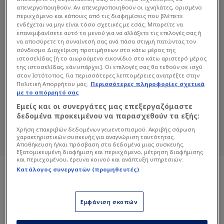
απενεργοποιηθούν. Αν απενεργοποιηθούν οι ιχνηλάτες, ορισμένο
περιεχόμενο και κάποιες από τις διαφημίσεις που βλέπετε
ενδέχεται να μην είναι τόσο σχετικές με εσάς. Μπορείτε να
επανεμφανίσετε αυτό το μενού για να αλλάξετε τις επιλογές σας ή
να αποσύρετε τη συναίνεσή σας ανά πάσα στιγμή πατώντας τον
σύνδεσμο Διαχείριση προτιμήσεων στο κάτω μέρος της
ιστοσελίδας [ή το αιωρούμενο εικονίδιο στο κάτω αριστερό μέρος
ΜΙΧΆΛΗΣ ΤΡΙΑΝΤΑΦΥΛΛΊΔΗΣ
της ιστοσελίδας, εάν υπάρχει]. Οι επιλογές σας θα τεθούν σε ισχύ
στον Ιστότοπος. Για περισσότερες λεπτομέρειες ανατρέξτε στην
Διαβάστε όλα τα άρθρα του Sportdog
Πολιτική Απορρήτου μας.
Περισσότερες πληροφορίες σχετικά
με το απόρρητό σας
σχετικά με το θέμα Μιχάλης
Εμείς και οι συνεργάτες μας επεξεργαζόμαστε
Τριανταφυλλίδης.
δεδομένα προκειμένου να παρασχεθούν τα εξής:
Sportdog: Πιστό στον φίλαθλο.
Χρήση επακριβών δεδομένων γεωεντοπισμού. Ακριβής σάρωση
χαρακτηριστικών συσκευής για αναγνώριση ταυτότητας.
Αποθήκευση ή/και πρόσβαση στα δεδομένα μιας συσκευής.
Εξατομικευμένη διαφήμιση και περιεχόμενο, μέτρηση διαφήμισης
και περιεχομένου, έρευνα κοινού και ανάπτυξη υπηρεσιών.
Κατάλογος συνεργατών (προμηθευτές)
Εμφάνιση σκοπών