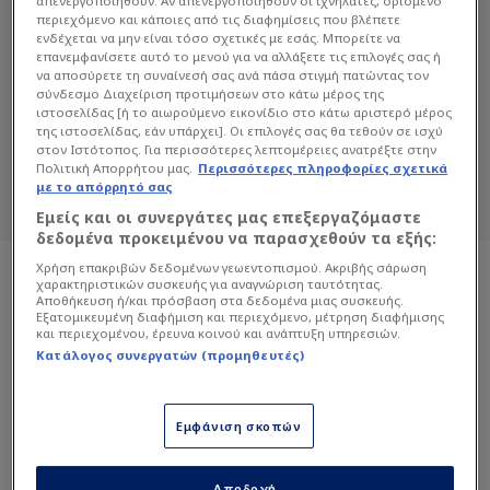
απενεργοποιηθούν. Αν απενεργοποιηθούν οι ιχνηλάτες, ορισμένο
περιεχόμενο και κάποιες από τις διαφημίσεις που βλέπετε
ενδέχεται να μην είναι τόσο σχετικές με εσάς. Μπορείτε να
επανεμφανίσετε αυτό το μενού για να αλλάξετε τις επιλογές σας ή
ΣΆΒΒΑΣ ΒΑΜΒΑΚΊΔΗΣ
να αποσύρετε τη συναίνεσή σας ανά πάσα στιγμή πατώντας τον
σύνδεσμο Διαχείριση προτιμήσεων στο κάτω μέρος της
Διαβάστε όλα τα άρθρα του Sportdog
ιστοσελίδας [ή το αιωρούμενο εικονίδιο στο κάτω αριστερό μέρος
σχετικά με το θέμα Σάββας Βαμβακίδης.
της ιστοσελίδας, εάν υπάρχει]. Οι επιλογές σας θα τεθούν σε ισχύ
στον Ιστότοπος. Για περισσότερες λεπτομέρειες ανατρέξτε στην
Sportdog: Πιστό στον φίλαθλο.
Πολιτική Απορρήτου μας.
Περισσότερες πληροφορίες σχετικά
με το απόρρητό σας
Εμείς και οι συνεργάτες μας επεξεργαζόμαστε
δεδομένα προκειμένου να παρασχεθούν τα εξής:
Χρήση επακριβών δεδομένων γεωεντοπισμού. Ακριβής σάρωση
χαρακτηριστικών συσκευής για αναγνώριση ταυτότητας.
Αποθήκευση ή/και πρόσβαση στα δεδομένα μιας συσκευής.
Εξατομικευμένη διαφήμιση και περιεχόμενο, μέτρηση διαφήμισης
και περιεχομένου, έρευνα κοινού και ανάπτυξη υπηρεσιών.
Κατάλογος συνεργατών (προμηθευτές)
Εμφάνιση σκοπών
Αποδοχή