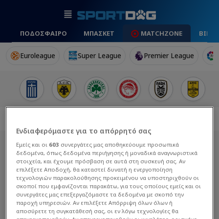
ΠΟΔΟΣΦΑΙΡΟ
ΜΠΑΣΚΕΤ
MATCHZONE
ΒΙΝΤ
Euroleague
Super League
Premier League
Ενδιαφερόμαστε για το απόρρητό σας
Εμείς και οι
603
συνεργάτες μας αποθηκεύουμε προσωπικά
δεδομένα, όπως δεδομένα περιήγησης ή μοναδικά αναγνωριστικά
στοιχεία, και έχουμε πρόσβαση σε αυτά στη συσκευή σας. Αν
επιλέξετε Αποδοχή, θα καταστεί δυνατή η ενεργοποίηση
τεχνολογιών παρακολούθησης προκειμένου να υποστηριχθούν οι
σκοποί που εμφανίζονται παρακάτω, για τους οποίους εμείς και οι
συνεργάτες μας επεξεργαζόμαστε τα δεδομένα με σκοπό την
παροχή υπηρεσιών. Αν επιλέξετε Απόρριψη όλων όλων ή
αποσύρετε τη συγκατάθεσή σας, οι εν λόγω τεχνολογίες θα