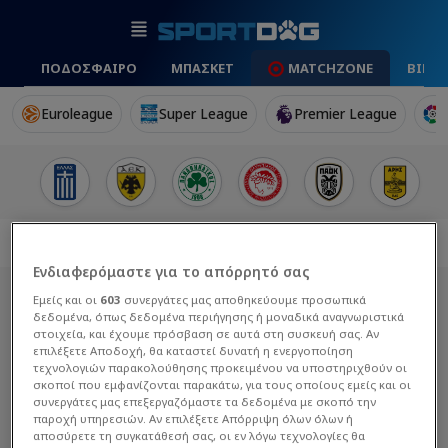
ΠΟΔΟΣΦΑΙΡΟ
ΜΠΑΣΚΕΤ
MATCHZONE
ΒΙΝΤ
Euroleague
Super League
Premier League
Ενδιαφερόμαστε για το απόρρητό σας
Εμείς και οι
603
συνεργάτες μας αποθηκεύουμε προσωπικά
δεδομένα, όπως δεδομένα περιήγησης ή μοναδικά αναγνωριστικά
στοιχεία, και έχουμε πρόσβαση σε αυτά στη συσκευή σας. Αν
επιλέξετε Αποδοχή, θα καταστεί δυνατή η ενεργοποίηση
τεχνολογιών παρακολούθησης προκειμένου να υποστηριχθούν οι
σκοποί που εμφανίζονται παρακάτω, για τους οποίους εμείς και οι
συνεργάτες μας επεξεργαζόμαστε τα δεδομένα με σκοπό την
παροχή υπηρεσιών. Αν επιλέξετε Απόρριψη όλων όλων ή
αποσύρετε τη συγκατάθεσή σας, οι εν λόγω τεχνολογίες θα