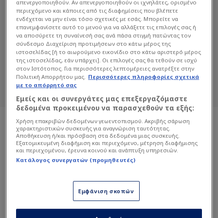
απενεργοποιηθούν. Αν απενεργοποιηθούν οι ιχνηλάτες, ορισμένο
περιεχόμενο και κάποιες από τις διαφημίσεις που βλέπετε
ενδέχεται να μην είναι τόσο σχετικές με εσάς. Μπορείτε να
ΣΟΦΊΑ ΦΑΣΟΥΛΆΚΗ
επανεμφανίσετε αυτό το μενού για να αλλάξετε τις επιλογές σας ή
να αποσύρετε τη συναίνεσή σας ανά πάσα στιγμή πατώντας τον
σύνδεσμο Διαχείριση προτιμήσεων στο κάτω μέρος της
Διαβάστε όλα τα άρθρα του Sportdog
ιστοσελίδας [ή το αιωρούμενο εικονίδιο στο κάτω αριστερό μέρος
σχετικά με το θέμα Σοφία Φασουλάκη.
της ιστοσελίδας, εάν υπάρχει]. Οι επιλογές σας θα τεθούν σε ισχύ
στον Ιστότοπος. Για περισσότερες λεπτομέρειες ανατρέξτε στην
Sportdog: Πιστό στον φίλαθλο.
Πολιτική Απορρήτου μας.
Περισσότερες πληροφορίες σχετικά
με το απόρρητό σας
Εμείς και οι συνεργάτες μας επεξεργαζόμαστε
δεδομένα προκειμένου να παρασχεθούν τα εξής:
Χρήση επακριβών δεδομένων γεωεντοπισμού. Ακριβής σάρωση
χαρακτηριστικών συσκευής για αναγνώριση ταυτότητας.
Αποθήκευση ή/και πρόσβαση στα δεδομένα μιας συσκευής.
Εξατομικευμένη διαφήμιση και περιεχόμενο, μέτρηση διαφήμισης
και περιεχομένου, έρευνα κοινού και ανάπτυξη υπηρεσιών.
Κατάλογος συνεργατών (προμηθευτές)
Εμφάνιση σκοπών