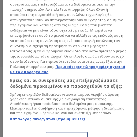
συνεργάτες μας επεξεργαζόμαστε τα δεδομένα με σκοπό την
παροχή υπηρεσιών. Αν επιλέξετε Απόρριψη όλων όλων ή
αποσύρετε τη συγκατάθεσή σας, οι εν λόγω τεχνολογίες θα
ΤΡΈΒΟΡ ΧΆΤΖΙΝΣ
απενεργοποιηθούν. Αν απενεργοποιηθούν οι ιχνηλάτες, ορισμένο
περιεχόμενο και κάποιες από τις διαφημίσεις που βλέπετε
Διαβάστε όλα τα άρθρα του Sportdog
ενδέχεται να μην είναι τόσο σχετικές με εσάς. Μπορείτε να
επανεμφανίσετε αυτό το μενού για να αλλάξετε τις επιλογές σας ή
σχετικά με το θέμα Τρέβορ Χάτζινς.
να αποσύρετε τη συναίνεσή σας ανά πάσα στιγμή πατώντας τον
Sportdog: Πιστό στον φίλαθλο.
σύνδεσμο Διαχείριση προτιμήσεων στο κάτω μέρος της
ιστοσελίδας [ή το αιωρούμενο εικονίδιο στο κάτω αριστερό μέρος
της ιστοσελίδας, εάν υπάρχει]. Οι επιλογές σας θα τεθούν σε ισχύ
στον Ιστότοπος. Για περισσότερες λεπτομέρειες ανατρέξτε στην
Πολιτική Απορρήτου μας.
Περισσότερες πληροφορίες σχετικά
με το απόρρητό σας
Εμείς και οι συνεργάτες μας επεξεργαζόμαστε
δεδομένα προκειμένου να παρασχεθούν τα εξής:
Χρήση επακριβών δεδομένων γεωεντοπισμού. Ακριβής σάρωση
χαρακτηριστικών συσκευής για αναγνώριση ταυτότητας.
Αποθήκευση ή/και πρόσβαση στα δεδομένα μιας συσκευής.
Εξατομικευμένη διαφήμιση και περιεχόμενο, μέτρηση διαφήμισης
και περιεχομένου, έρευνα κοινού και ανάπτυξη υπηρεσιών.
Κατάλογος συνεργατών (προμηθευτές)