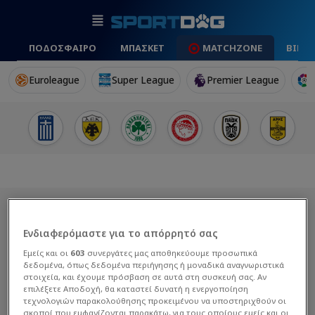
ΠΟΔΟΣΦΑΙΡΟ
ΜΠΑΣΚΕΤ
MATCHZONE
ΒΙΝΤ
Euroleague
Super League
Premier League
Ενδιαφερόμαστε για το απόρρητό σας
Εμείς και οι
603
συνεργάτες μας αποθηκεύουμε προσωπικά
δεδομένα, όπως δεδομένα περιήγησης ή μοναδικά αναγνωριστικά
στοιχεία, και έχουμε πρόσβαση σε αυτά στη συσκευή σας. Αν
επιλέξετε Αποδοχή, θα καταστεί δυνατή η ενεργοποίηση
τεχνολογιών παρακολούθησης προκειμένου να υποστηριχθούν οι
σκοποί που εμφανίζονται παρακάτω, για τους οποίους εμείς και οι