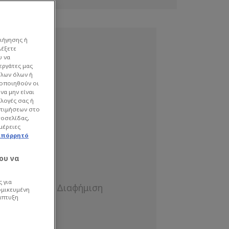
ιήγησης ή
λέξετε
υ να
εργάτες μας
όλων όλων ή
γοποιηθούν οι
να μην είναι
ιλογές σας ή
οτιμήσεων στο
τοσελίδας,
μέρειες
απόρρητό
ου να
 για
ομικευμένη
άπτυξη