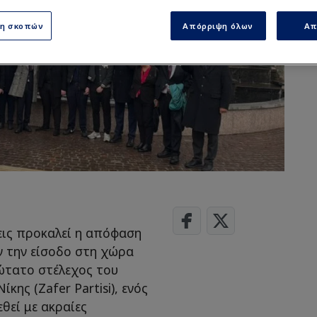
ση σκοπών
Απόρριψη όλων
Απ
εις προκαλεί η απόφαση
 την είσοδο στη χώρα
νώτατο στέλεχος του
κης (Zafer Partisi), ενός
θεί με ακραίες