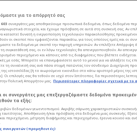
υση εισόδου στην
ρόμαστε για το απόρρητό σας
ι
603
συνεργάτες μας αποθηκεύουμε προσωπικά δεδομένα, όπως δεδομένα περ
λητική Τουρκάλα!
ναγνωριστικά στοιχεία, και έχουμε πρόσβαση σε αυτά στη συσκευή σας. Αν επι
α καταστεί δυνατή η ενεργοποίηση τεχνολογιών παρακολούθησης προκειμένο
ούν οι σκοποί που εμφανίζονται παρακάτω, για τους οποίους εμείς και οι συν
μαστε τα δεδομένα με σκοπό την παροχή υπηρεσιών. Αν επιλέξετε Απόρριψη 
Πολιτική
τη συγκατάθεσή σας, οι εν λόγω τεχνολογίες θα απενεργοποιηθούν. Αν απενερ
 ορισμένο περιεχόμενο και κάποιες από τις διαφημίσεις που βλέπετε ενδέχεται 
ν Συνοριακό Σταθμό των Κήπων Έβρου,
κές με εσάς. Μπορείτε να επανεμφανίσετε αυτό το μενού για να αλλάξετε τις επ
τε τη συναίνεσή σας ανά πάσα στιγμή πατώντας τον σύνδεσμο Διαχείριση πρ
ίρησε να εισέλθει στην Ελλάδα μαζί με
 της ιστοσελίδας [ή το αιωρούμενο εικονίδιο στο κάτω αριστερό μέρος της ισ
ι]. Οι επιλογές σας θα τεθούν σε ισχύ στον Ιστότοπος. Για περισσότερες λεπτο
στην Πολιτική Απορρήτου μας.
Περισσότερες πληροφορίες σχετικά με το 
αι οι συνεργάτες μας επεξεργαζόμαστε δεδομένα προκειμέν
θούν τα εξής:
ριβών δεδομένων γεωεντοπισμού. Ακριβής σάρωση χαρακτηριστικών συσκευής
 ταυτότητας. Αποθήκευση ή/και πρόσβαση στα δεδομένα μιας συσκευής. Εξατ
και περιεχόμενο, μέτρηση διαφήμισης και περιεχομένου, έρευνα κοινού και αν
.
ς συνεργατών (προμηθευτές)