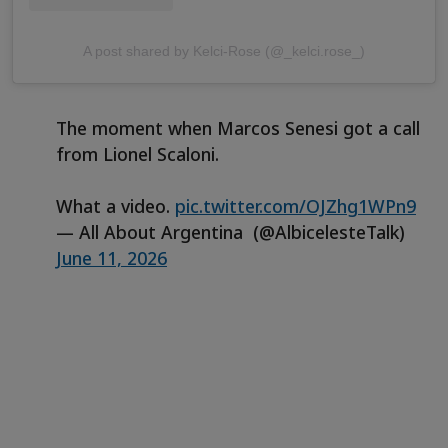
A post shared by Kelci-Rose (@_kelci.rose_)
The moment when Marcos Senesi got a call
from Lionel Scaloni.
What a video.
pic.twitter.com/OJZhg1WPn9
— All About Argentina (@AlbicelesteTalk)
June 11, 2026