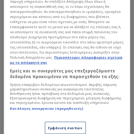
παροχή υπηρεσιών. Αν επιλέξετε Απόρριψη όλων όλων ή
αποσύρετε τη συγκατάθεσή σας, οι εν λόγω τεχνολογίες θα
απενεργοποιηθούν. Αν απενεργοποιηθούν οι ιχνηλάτες, ορισμένο
περιεχόμενο και κάποιες από τις διαφημίσεις που βλέπετε
ενδέχεται να μην είναι τόσο σχετικές με εσάς. Μπορείτε να
επανεμφανίσετε αυτό το μενού για να αλλάξετε τις επιλογές σας ή
να αποσύρετε τη συναίνεσή σας ανά πάσα στιγμή πατώντας τον
σύνδεσμο Διαχείριση προτιμήσεων στο κάτω μέρος της
ιστοσελίδας [ή το αιωρούμενο εικονίδιο στο κάτω αριστερό μέρος
της ιστοσελίδας, εάν υπάρχει]. Οι επιλογές σας θα τεθούν σε ισχύ
στον Ιστότοπος. Για περισσότερες λεπτομέρειες ανατρέξτε στην
View this post on Instagram
Πολιτική Απορρήτου μας.
Περισσότερες πληροφορίες σχετικά
με το απόρρητό σας
Εμείς και οι συνεργάτες μας επεξεργαζόμαστε
δεδομένα προκειμένου να παρασχεθούν τα εξής:
Χρήση επακριβών δεδομένων γεωεντοπισμού. Ακριβής σάρωση
χαρακτηριστικών συσκευής για αναγνώριση ταυτότητας.
Αποθήκευση ή/και πρόσβαση στα δεδομένα μιας συσκευής.
Εξατομικευμένη διαφήμιση και περιεχόμενο, μέτρηση διαφήμισης
και περιεχομένου, έρευνα κοινού και ανάπτυξη υπηρεσιών.
Κατάλογος συνεργατών (προμηθευτές)
Εμφάνιση σκοπών