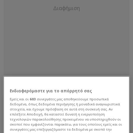
Ενδιαφερόμαστε για το απόρρητό σας
Εμείς και οι
603
συνεργάτες μας αποθηκεύουμε προσωπικά
δεδομένα, όπως δεδομένα περιήγησης ή μοναδικά αναγνωριστικά
στοιχεία, και έχουμε πρόσβαση σε αυτά στη συσκευή σας. Αν
επιλέξετε Αποδοχή, θα καταστεί δυνατή η ενεργοποίηση
τεχνολογιών παρακολούθησης προκειμένου να υποστηριχθούν οι
σκοποί που εμφανίζονται παρακάτω, για τους οποίους εμείς και οι
συνεργάτες μας επεξεργαζόμαστε τα δεδομένα με σκοπό την