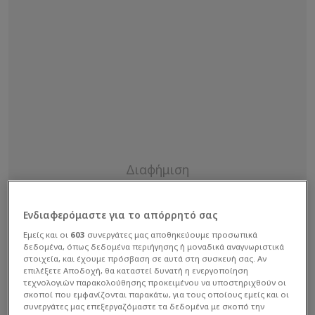
Ενδιαφερόμαστε για το απόρρητό σας
Εμείς και οι
603
συνεργάτες μας αποθηκεύουμε προσωπικά
δεδομένα, όπως δεδομένα περιήγησης ή μοναδικά αναγνωριστικά
στοιχεία, και έχουμε πρόσβαση σε αυτά στη συσκευή σας. Αν
επιλέξετε Αποδοχή, θα καταστεί δυνατή η ενεργοποίηση
τεχνολογιών παρακολούθησης προκειμένου να υποστηριχθούν οι
σκοποί που εμφανίζονται παρακάτω, για τους οποίους εμείς και οι
συνεργάτες μας επεξεργαζόμαστε τα δεδομένα με σκοπό την