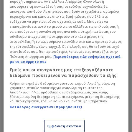
παροχή υπηρεσιών. Αν επιλέξετε Απόρριψη όλων όλων ή
αποσύρετε τη συγκατάθεσή σας, οι εν λόγω τεχνολογίες θα
απενεργοποιηθούν. Αν απενεργοποιηθούν οι ιχνηλάτες, ορισμένο
περιεχόμενο και κάποιες από τις διαφημίσεις που βλέπετε
ενδέχεται να μην είναι τόσο σχετικές με εσάς. Μπορείτε να
επανεμφανίσετε αυτό το μενού για να αλλάξετε τις επιλογές σας ή
να αποσύρετε τη συναίνεσή σας ανά πάσα στιγμή πατώντας τον
Παρά το γεγονός ότι το συμβόλαιο του 27χρονου
σύνδεσμο Διαχείριση προτιμήσεων στο κάτω μέρος της
ιστοσελίδας [ή το αιωρούμενο εικονίδιο στο κάτω αριστερό μέρος
αμυντικού επεκτείνεται μέχρι το καλοκαίρι του
της ιστοσελίδας, εάν υπάρχει]. Οι επιλογές σας θα τεθούν σε ισχύ
2029 –δεσμεύοντας τον ουσιαστικά για πολλά
στον Ιστότοπος. Για περισσότερες λεπτομέρειες ανατρέξτε στην
Πολιτική Απορρήτου μας.
Περισσότερες πληροφορίες σχετικά
χρόνια ακόμη στους «Μπλε»– ο ίδιος ο
με το απόρρητό σας
ποδοσφαιριστής φαίνεται να έχει καταλήξει στο
Εμείς και οι συνεργάτες μας επεξεργαζόμαστε
συμπέρασμα πως η θητεία του στο Λονδίνο έχει
δεδομένα προκειμένου να παρασχεθούν τα εξής:
φτάσει στο «ταβάνι» της.
Χρήση επακριβών δεδομένων γεωεντοπισμού. Ακριβής σάρωση
χαρακτηριστικών συσκευής για αναγνώριση ταυτότητας.
Αποθήκευση ή/και πρόσβαση στα δεδομένα μιας συσκευής.
Εξατομικευμένη διαφήμιση και περιεχόμενο, μέτρηση διαφήμισης
Σύμφωνα με πληροφορίες, ο Κουκουρέγια
και περιεχομένου, έρευνα κοινού και ανάπτυξη υπηρεσιών.
ενημέρωσε τους ιθύνοντες της Τσέλσι για την
Κατάλογος συνεργατών (προμηθευτές)
επιθυμία του να αναζητήσει μια νέα
πρόκληση στην καριέρα του, θεωρώντας ότι ο
Εμφάνιση σκοπών
κύκλος του στην ομάδα έχει κλείσει οριστικά.