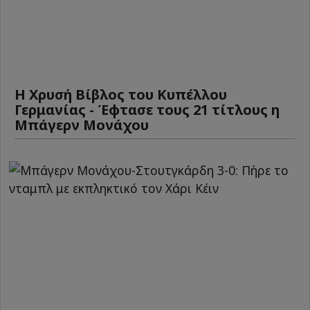
Η Χρυσή Βίβλος του Κυπέλλου
Γερμανίας - Έφτασε τους 21 τίτλους η
Μπάγερν Μονάχου