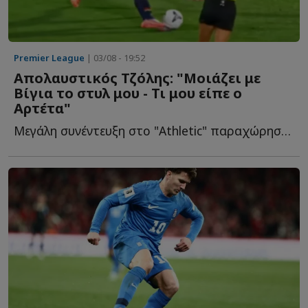
Premier League
| 03/08 - 19:52
Απολαυστικός Τζόλης: "Μοιάζει με
Βίγια το στυλ μου - Τι μου είπε ο
Αρτέτα"
Μεγάλη συνέντευξη στο "Athletic" παραχώρησε ο διεθνής εξτρέμ, μ...