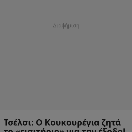
Τσέλσι: Ο Κουκουρέγια ζητά
το «εισιτήριο» για την έξοδο!