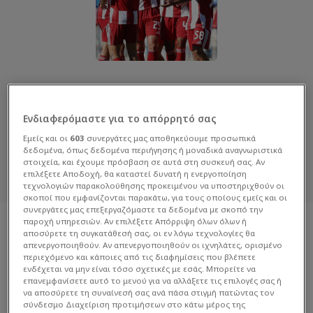
ΟΛΥΜΠΙΑΚΟΣ Β
Διαβάστε όλα τα άρθρα του Sportdog
Ενδιαφερόμαστε για το απόρρητό σας
σχετικά με το θέμα Ολυμπιακος Β.
Εμείς και οι
603
συνεργάτες μας αποθηκεύουμε προσωπικά
Sportdog: Πιστό στον φίλαθλο.
δεδομένα, όπως δεδομένα περιήγησης ή μοναδικά αναγνωριστικά
στοιχεία, και έχουμε πρόσβαση σε αυτά στη συσκευή σας. Αν
επιλέξετε Αποδοχή, θα καταστεί δυνατή η ενεργοποίηση
τεχνολογιών παρακολούθησης προκειμένου να υποστηριχθούν οι
σκοποί που εμφανίζονται παρακάτω, για τους οποίους εμείς και οι
συνεργάτες μας επεξεργαζόμαστε τα δεδομένα με σκοπό την
παροχή υπηρεσιών. Αν επιλέξετε Απόρριψη όλων όλων ή
αποσύρετε τη συγκατάθεσή σας, οι εν λόγω τεχνολογίες θα
απενεργοποιηθούν. Αν απενεργοποιηθούν οι ιχνηλάτες, ορισμένο
περιεχόμενο και κάποιες από τις διαφημίσεις που βλέπετε
ενδέχεται να μην είναι τόσο σχετικές με εσάς. Μπορείτε να
επανεμφανίσετε αυτό το μενού για να αλλάξετε τις επιλογές σας ή
να αποσύρετε τη συναίνεσή σας ανά πάσα στιγμή πατώντας τον
σύνδεσμο Διαχείριση προτιμήσεων στο κάτω μέρος της