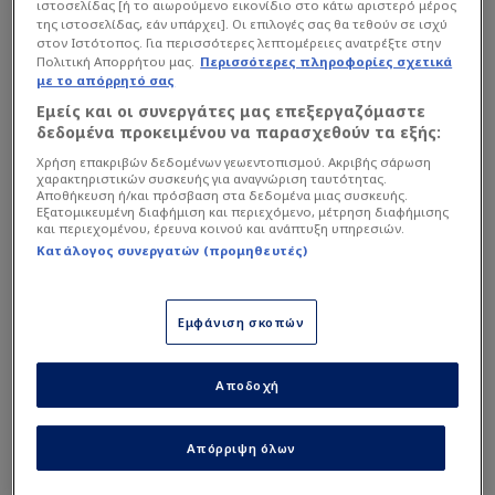
ιστοσελίδας [ή το αιωρούμενο εικονίδιο στο κάτω αριστερό μέρος
της ιστοσελίδας, εάν υπάρχει]. Οι επιλογές σας θα τεθούν σε ισχύ
στον Ιστότοπος. Για περισσότερες λεπτομέρειες ανατρέξτε στην
Πολιτική Απορρήτου μας.
Περισσότερες πληροφορίες σχετικά
με το απόρρητό σας
Εμείς και οι συνεργάτες μας επεξεργαζόμαστε
δεδομένα προκειμένου να παρασχεθούν τα εξής:
Χρήση επακριβών δεδομένων γεωεντοπισμού. Ακριβής σάρωση
Superleague 2
| 21/09/2025 - 18:57
χαρακτηριστικών συσκευής για αναγνώριση ταυτότητας.
“Ντόρτια” η Νίκη Βόλου - Τρίποντο με
Αποθήκευση ή/και πρόσβαση στα δεδομένα μιας συσκευής.
Εξατομικευμένη διαφήμιση και περιεχόμενο, μέτρηση διαφήμισης
αυτογκόλ ο Ολυμπιακός Β’
και περιεχομένου, έρευνα κοινού και ανάπτυξη υπηρεσιών.
Κατάλογος συνεργατών (προμηθευτές)
Με 4-0 σάρωσαν τον Καμπανιακό οι “κυανόλευκοι” - Οι Π...
Εμφάνιση σκοπών
Αποδοχή
Απόρριψη όλων