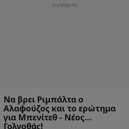
Να βρει Ριμπάλτα ο
Αλαφούζος και το ερώτημα
για Μπενίτεθ - Νέος…
Γολγοθάς!