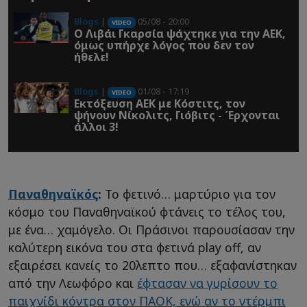
Blogs
|
05/08 - 20:00
VIDEO
O Λιβάι Γκαρσία ψάχτηκε για την ΑΕΚ,
όμως υπήρχε λόγος που δεν τον
ήθελε!
Blogs
|
01/08 - 17:19
VIDEO
Εκτόξευση ΑΕΚ με Κόστιτς, τον
ψήνουν Νίκολιτς, Γιόβιτς - Έρχονται
άλλοι 3!
Παναθηναϊκός
:
To φετινό… μαρτύριο για τον
κόσμο του Παναθηναϊκού φτάνεις το τέλος του,
με ένα… χαμόγελο. Οι Πράσινοι παρουσίασαν την
καλύτερη εικόνα του στα φετινά play off, αν
εξαιρέσει κανείς το 20λεπτο που… εξαφανίστηκαν
από την Λεωφόρο και
έφτασαν να γυρίσουν το
παιχνίδι κόντρα στον ΠΑΟΚ, ενώ αν το ντέρμπι