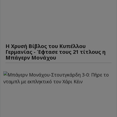
Η Χρυσή Βίβλος του Κυπέλλου
Γερμανίας - Έφτασε τους 21 τίτλους η
Μπάγερν Μονάχου