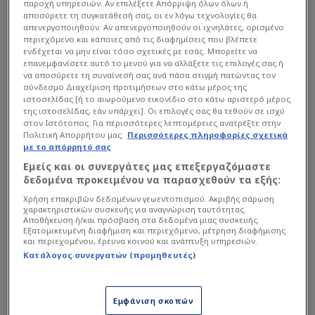
παροχή υπηρεσιών. Αν επιλέξετε Απόρριψη όλων όλων ή
μεγαλύτερο σκορ από το 0-2 που τελικά
αποσύρετε τη συγκατάθεσή σας, οι εν λόγω τεχνολογίες θα
ολοκλήρωσαν το πρώτο μέρος.
απενεργοποιηθούν. Αν απενεργοποιηθούν οι ιχνηλάτες, ορισμένο
περιεχόμενο και κάποιες από τις διαφημίσεις που βλέπετε
ενδέχεται να μην είναι τόσο σχετικές με εσάς. Μπορείτε να
επανεμφανίσετε αυτό το μενού για να αλλάξετε τις επιλογές σας ή
να αποσύρετε τη συναίνεσή σας ανά πάσα στιγμή πατώντας τον
σύνδεσμο Διαχείριση προτιμήσεων στο κάτω μέρος της
ιστοσελίδας [ή το αιωρούμενο εικονίδιο στο κάτω αριστερό μέρος
της ιστοσελίδας, εάν υπάρχει]. Οι επιλογές σας θα τεθούν σε ισχύ
στον Ιστότοπος. Για περισσότερες λεπτομέρειες ανατρέξτε στην
Πολιτική Απορρήτου μας.
Περισσότερες πληροφορίες σχετικά
με το απόρρητό σας
Εμείς και οι συνεργάτες μας επεξεργαζόμαστε
δεδομένα προκειμένου να παρασχεθούν τα εξής:
Χρήση επακριβών δεδομένων γεωεντοπισμού. Ακριβής σάρωση
χαρακτηριστικών συσκευής για αναγνώριση ταυτότητας.
Αποθήκευση ή/και πρόσβαση στα δεδομένα μιας συσκευής.
Εξατομικευμένη διαφήμιση και περιεχόμενο, μέτρηση διαφήμισης
και περιεχομένου, έρευνα κοινού και ανάπτυξη υπηρεσιών.
Κατάλογος συνεργατών (προμηθευτές)
Εμφάνιση σκοπών