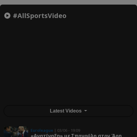
#AllSportsVideo
Latest Videos
Euroleague
| 03/06 - 19:09
«Ανατίναξη» με Σπανούλη στον Άρη