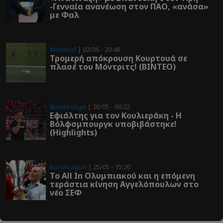
-Γενναία ανανέωση στον ΠΑΟ, «ανάσα»
με Φαλ
Mundial
| 02/06 - 20:48
Τρομερή απόκρουση Κουρτουά σε
πλασέ του Μόντριτς! (ΒΙΝΤΕΟ)
Bundesliga
| 26/05 - 00:22
Εφιάλτης για τον Κουλιεράκη - Η
Βόλφσμπουργκ υποβιβάστηκε!
(Highlights)
Euroleague
| 25/05 - 15:20
Το All In Ολυμπιακού και η επόμενη
τεράστια κίνηση Αγγελόπουλων στο
νέο ΣΕΦ