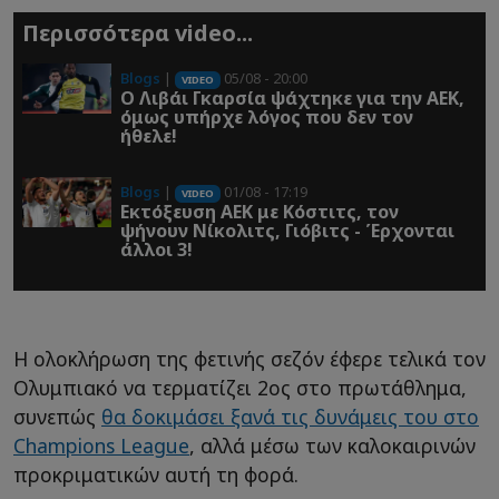
Περισσότερα video...
Blogs
|
05/08 - 20:00
VIDEO
O Λιβάι Γκαρσία ψάχτηκε για την ΑΕΚ,
όμως υπήρχε λόγος που δεν τον
ήθελε!
Blogs
|
01/08 - 17:19
VIDEO
Εκτόξευση ΑΕΚ με Κόστιτς, τον
ψήνουν Νίκολιτς, Γιόβιτς - Έρχονται
άλλοι 3!
Η ολοκλήρωση της φετινής σεζόν έφερε τελικά τον
Ολυμπιακό να τερματίζει 2ος στο πρωτάθλημα,
συνεπώς
θα δοκιμάσει ξανά τις δυνάμεις του στο
Champions League
, αλλά μέσω των καλοκαιρινών
προκριματικών αυτή τη φορά.