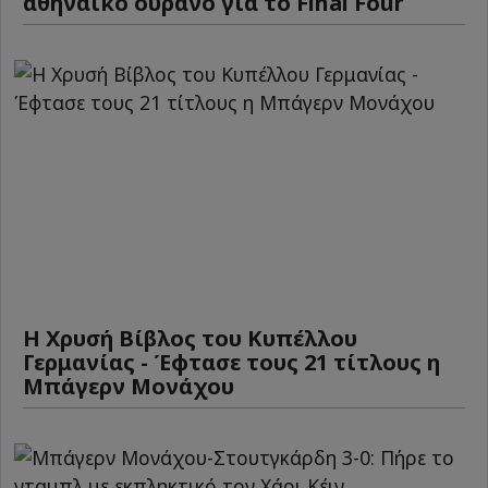
αθηναϊκό ουρανό για το Final Four
Η Χρυσή Βίβλος του Κυπέλλου
Γερμανίας - Έφτασε τους 21 τίτλους η
Μπάγερν Μονάχου