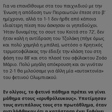
Για να επανέλθουμε στα του παιχνιδιού με την
Ένωση η απόδοση των Πειραιωτών έπεσε στο β’
ημίχρονο, αλλά το 1-1 δεν ήρθε από κάποια
ιδιαίτερη πίεση που άσκησαν οι γηπεδούχοι.
Ήταν δυναμίτης το σουτ του Κοϊτά στο 72’, δεν
ήταν καλή η αντίδραση του Τζολάκη (πήγε όμως
και πολύ χαμηλά η μπάλα), ωστόσο ο Κρητικός
τερματοφύλακας την έδειξε την κλάση του στη
φάση του 88’ και στο πλασέ του αφύλακτου Ζοάο
Μάριο. Πολύ μεγάλη απόκρουση και αν γινόταν
το 2-1 θα μιλούσαμε για άλλη μία «αυτοκτονία»
του φετινού Ολυμπιακού.
Εν ολίγοις, το φετινό πάθημα πρέπει να γίνει
μάθημα στους «ερυθρόλευκους». Υποτίμησαν
τους αντιπάλους τους στο πρωτάθλημα, όταν
αντιλήφθηκαν ότι η κατάσταση έχει ξεφύγει