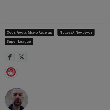
Χοσέ Λουίς Μεντιλίμπαρ
Ντανιέλ Ποντένσε
Super League