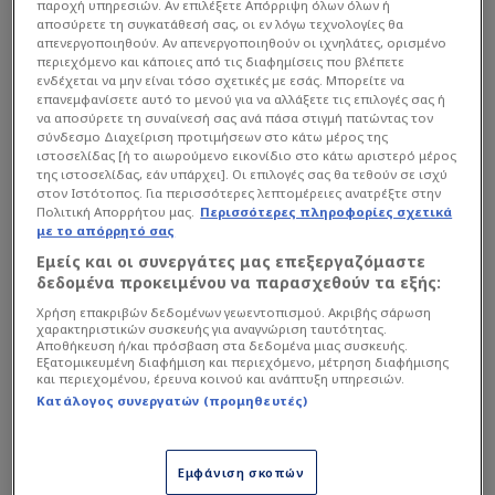
παροχή υπηρεσιών. Αν επιλέξετε Απόρριψη όλων όλων ή
αποσύρετε τη συγκατάθεσή σας, οι εν λόγω τεχνολογίες θα
απενεργοποιηθούν. Αν απενεργοποιηθούν οι ιχνηλάτες, ορισμένο
περιεχόμενο και κάποιες από τις διαφημίσεις που βλέπετε
ενδέχεται να μην είναι τόσο σχετικές με εσάς. Μπορείτε να
επανεμφανίσετε αυτό το μενού για να αλλάξετε τις επιλογές σας ή
να αποσύρετε τη συναίνεσή σας ανά πάσα στιγμή πατώντας τον
σύνδεσμο Διαχείριση προτιμήσεων στο κάτω μέρος της
ιστοσελίδας [ή το αιωρούμενο εικονίδιο στο κάτω αριστερό μέρος
της ιστοσελίδας, εάν υπάρχει]. Οι επιλογές σας θα τεθούν σε ισχύ
στον Ιστότοπος. Για περισσότερες λεπτομέρειες ανατρέξτε στην
Πολιτική Απορρήτου μας.
Περισσότερες πληροφορίες σχετικά
με το απόρρητό σας
Δεν… χρυσώνεται το χάπι επειδή οι Πειραιώτες
Εμείς και οι συνεργάτες μας επεξεργαζόμαστε
εξασφάλισαν την παρουσία τους στην κορυφαία
δεδομένα προκειμένου να παρασχεθούν τα εξής:
ευρωπαϊκή διασυλλογική διοργάνωση και αυτό το
Χρήση επακριβών δεδομένων γεωεντοπισμού. Ακριβής σάρωση
γνωρίζει καλά ο
Χοσέ Λουίς Μεντιλίμπαρ
, που με
χαρακτηριστικών συσκευής για αναγνώριση ταυτότητας.
Αποθήκευση ή/και πρόσβαση στα δεδομένα μιας συσκευής.
τις δηλώσεις του μετά το τέλος
του ισόπαλου 1-1
Εξατομικευμένη διαφήμιση και περιεχόμενο, μέτρηση διαφήμισης
και περιεχομένου, έρευνα κοινού και ανάπτυξη υπηρεσιών.
με την ΑΕΚ
δεν άφησε καμία παρερμηνεία για το
Κατάλογος συνεργατών (προμηθευτές)
δικό του μέλλον και συνεχίζει κανονικά στην
τεχνική ηγεσία, έχοντας ανανεώσει το συμβόλαιό
του τον περασμένο χειμώνα.
Εμφάνιση σκοπών