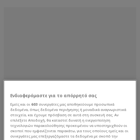
Ενδιαφερόμαστε για το απόρρητό σας
Εμείς και οι
603
συνεργάτες μας αποθηκεύουμε προσωπικά
δεδομένα, όπως δεδομένα περιήγησης ή μοναδικά αναγνωριστικά
στοιχεία, και έχουμε πρόσβαση σε αυτά στη συσκευή σας. Αν
επιλέξετε Αποδοχή, θα καταστεί δυνατή η ενεργοποίηση
τεχνολογιών παρακολούθησης προκειμένου να υποστηριχθούν οι
σκοποί που εμφανίζονται παρακάτω, για τους οποίους εμείς και οι
συνεργάτες μας επεξεργαζόμαστε τα δεδομένα με σκοπό την