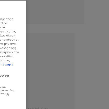
ιήγησης ή
λέξετε
υ να
εργάτες μας
όλων όλων ή
γοποιηθούν οι
να μην είναι
ιλογές σας ή
οτιμήσεων στο
τοσελίδας,
μέρειες
απόρρητό
ου να
 για
ομικευμένη
άπτυξη