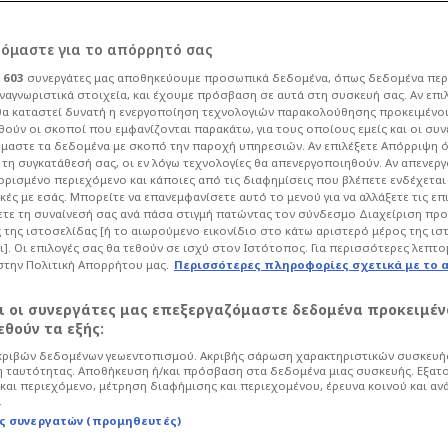
ρόμαστε για το απόρρητό σας
ι
603
συνεργάτες μας αποθηκεύουμε προσωπικά δεδομένα, όπως δεδομένα περ
ναγνωριστικά στοιχεία, και έχουμε πρόσβαση σε αυτά στη συσκευή σας. Αν επι
α καταστεί δυνατή η ενεργοποίηση τεχνολογιών παρακολούθησης προκειμένο
βα Καμμένου για
ούν οι σκοποί που εμφανίζονται παρακάτω, για τους οποίους εμείς και οι συν
μαστε τα δεδομένα με σκοπό την παροχή υπηρεσιών. Αν επιλέξετε Απόρριψη 
τη συγκατάθεσή σας, οι εν λόγω τεχνολογίες θα απενεργοποιηθούν. Αν απενερ
 ορισμένο περιεχόμενο και κάποιες από τις διαφημίσεις που βλέπετε ενδέχεται 
κές με εσάς. Μπορείτε να επανεμφανίσετε αυτό το μενού για να αλλάξετε τις επ
τε τη συναίνεσή σας ανά πάσα στιγμή πατώντας τον σύνδεσμο Διαχείριση πρ
 της ιστοσελίδας [ή το αιωρούμενο εικονίδιο στο κάτω αριστερό μέρος της ισ
Life
Πολιτική
ι]. Οι επιλογές σας θα τεθούν σε ισχύ στον Ιστότοπος. Για περισσότερες λεπτο
στην Πολιτική Απορρήτου μας.
Περισσότερες πληροφορίες σχετικά με το 
ς του Πάνου Καμμένου, ο οποίος
κές της Μαρίας Καρυστιανού.
αι οι συνεργάτες μας επεξεργαζόμαστε δεδομένα προκειμέν
θούν τα εξής:
ριβών δεδομένων γεωεντοπισμού. Ακριβής σάρωση χαρακτηριστικών συσκευής
 ταυτότητας. Αποθήκευση ή/και πρόσβαση στα δεδομένα μιας συσκευής. Εξατ
και περιεχόμενο, μέτρηση διαφήμισης και περιεχομένου, έρευνα κοινού και αν
.
ς συνεργατών (προμηθευτές)