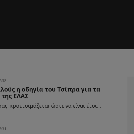
2:38
λούς η οδηγία του Τσίπρα για τα
 της ΕΛΑΣ
Ο Αλέξης Τσίπρας προετοιμάζεται ώστε να είναι έτοιμο ό...
8:31