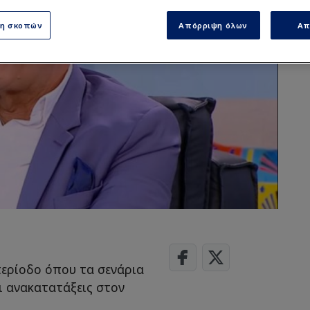
ση σκοπών
Απόρριψη όλων
Απ
περίοδο όπου τα σενάρια
ι ανακατατάξεις στον