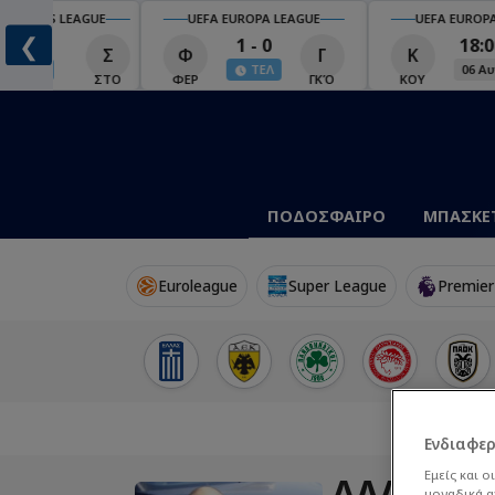
UEFA EUROPA LEAGUE
UEFA EUROPA LEAGUE
❮
1 - 0
18:00
Φ
Γ
Κ
Ο
ΤΕΛ
06 Αυγ
Ο
ΦΕΡ
ΓΚΌ
ΚΟΥ
ΟΥΝ
ΠΟΔΟΣΦΑΙΡΟ
ΜΠΑΣΚΕ
Euroleague
Super League
Premier
Ενδιαφε
Εμείς και ο
ΆΛΑΝ ΣΕ
μοναδικά α