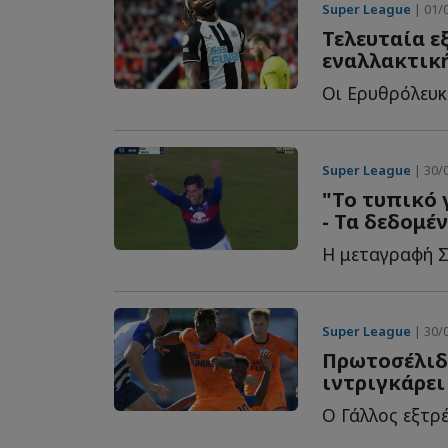
Super League
| 01/0
Τελευταία εξ
εναλλακτική
Super League
| 30/0
"Το τυπικό 
- Τα δεδομέ
Super League
| 30/0
Πρωτοσέλιδο
ιντριγκάρει