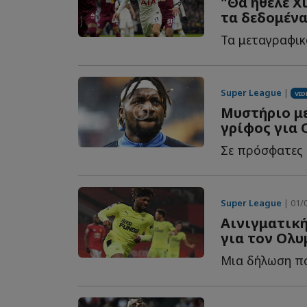
"Θα ήθελε Χ
τα δεδομένα
Super League
|
VID
Μυστήριο μ
γρίφος για
Super League
| 01/0
Αινιγματική
για τον Ολυ