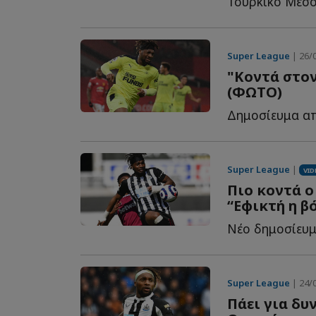
Super League
| 26/0
"Κοντά στον
(ΦΩΤΟ)
Super League
|
VID
Πιο κοντά ο
“Εφικτή η β
Super League
| 24/0
Πάει για δυ