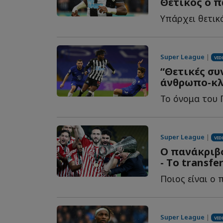
Θετικός ο π
Υπάρχει θετικ
Super League
|
VID
“Θετικές συ
άνθρωπο-κλ
Το όνομα του Γ
Super League
|
VID
Ο πανάκριβο
- Tο transfe
Super League
|
VID