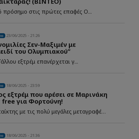
αικταράς! (ΒΙΝΤΕΟ)
ό πρόσημο στις πρώτες επαφές Ο...
23/06/2025 - 21:26
EO
νομιλίες Σεν-Μαξιμέν με
ειδί του Ολυμπιακού”
άλλου εξτρέμ επανέρχεται γ...
18/06/2025 - 23:59
EO
ς εξτρέμ που αρέσει σε Μαρινάκη
r free για Φορτούνη!
Ποιος είναι ο παίκτης με τις πολύ μεγάλες μεταγραφές π...
18/06/2025 - 21:36
EO