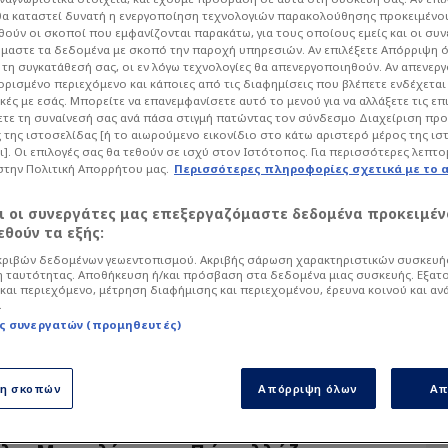
α καταστεί δυνατή η ενεργοποίηση τεχνολογιών παρακολούθησης προκειμένο
ούν οι σκοποί που εμφανίζονται παρακάτω, για τους οποίους εμείς και οι συν
α άρθρα του Sportdog σχετικά με το θέμα Άλα
μαστε τα δεδομένα με σκοπό την παροχή υπηρεσιών. Αν επιλέξετε Απόρριψη 
ό στον φίλαθλο.
τη συγκατάθεσή σας, οι εν λόγω τεχνολογίες θα απενεργοποιηθούν. Αν απενερ
 ορισμένο περιεχόμενο και κάποιες από τις διαφημίσεις που βλέπετε ενδέχεται 
κές με εσάς. Μπορείτε να επανεμφανίσετε αυτό το μενού για να αλλάξετε τις επ
τε τη συναίνεσή σας ανά πάσα στιγμή πατώντας τον σύνδεσμο Διαχείριση πρ
 της ιστοσελίδας [ή το αιωρούμενο εικονίδιο στο κάτω αριστερό μέρος της ισ
ι]. Οι επιλογές σας θα τεθούν σε ισχύ στον Ιστότοπος. Για περισσότερες λεπτο
στην Πολιτική Απορρήτου μας.
Περισσότερες πληροφορίες σχετικά με το 
αι οι συνεργάτες μας επεξεργαζόμαστε δεδομένα προκειμέν
θούν τα εξής:
ριβών δεδομένων γεωεντοπισμού. Ακριβής σάρωση χαρακτηριστικών συσκευής
7/2025 - 17:21
 ταυτότητας. Αποθήκευση ή/και πρόσβαση στα δεδομένα μιας συσκευής. Εξατ
ια Σεν-Μαξιμέν: “Δεν ήταν ποτέ
και περιεχόμενο, μέτρηση διαφήμισης και περιεχομένου, έρευνα κοινού και αν
.
ας…”
ς συνεργατών (προμηθευτές)
Διάψευση από τον εκ των αντιπροέδρων του Ολυμπιακού γ...
ση σκοπών
Απόρριψη όλων
Απ
7/2025 - 13:32