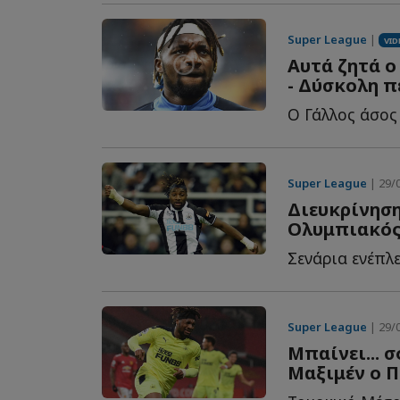
Super League
|
VID
Αυτά ζητά ο
- Δύσκολη 
Ο Γάλλος άσος 
Super League
| 29/0
Διευκρίνηση
Ολυμπιακός..
Super League
| 29/0
Μπαίνει... 
Μαξιμέν ο Π