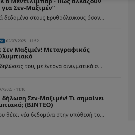
ιλ ο Μεντιλίμπαρ - Πώς αλλάζουν
 για Σεν-Μαξιμέν"
Τα μεταγραφικά δεδομένα στους Ερυθρόλευκους όσον αφορά σ...
02/07/2025 - 11:52
EO
ε Σεν Μαξιμέν! Μεταγραφικός
 Ολυμπιακό
Σε πρόσφατες δηλώσεις του, με έντονα αινιγματικά στοιχεία, ο...
7/2025 - 11:10
 δήλωση Σεν-Μαξιμέν! Τι σημαίνει
μπιακό; (ΒΙΝΤΕΟ)
Μια δήλωση που θέτει νέα δεδομένα στην υπόθεσή του έ...