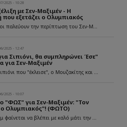
7/2025 - 10:28
έλιξη με Σεν-Μαξιμέν - Η
 που εξετάζει ο Ολυμπιακός
Οι Ερυθρόλευκοι παλεύουν την περίπτωση του Σεν-Μαξιμέν, ε...
6/2025 - 12:47
για Σιπιόνι, θα συμπληρώνει Έσε"
να για Σεν-Μαξιμέν
Η μεταγραφή Σιπιόνι που "έκλεισε", ο Μουζακίτης και τ...
6/2025 - 10:07
 "ΦΩΣ" για Σεν-Μαξιμέν: "Τον
 ο Ολυμπιακός"! (ΦΩΤΟ)
Ο Γάλλος εξτρέμ φαίνεται να βλέπει με καλό μάτι την μ...